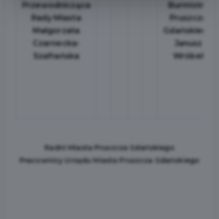
Przewodnicząca
Burmistrz
Rady Miasta
Pruszcza
Małgorzata
Gdańskiego
Czarnecka-
Janusz
Szafrańska
Wróbel
Radni Miasta Pruszcza Gdańskiego
Pracownicy Urzędu Miasta Pruszcza Gdańskiego