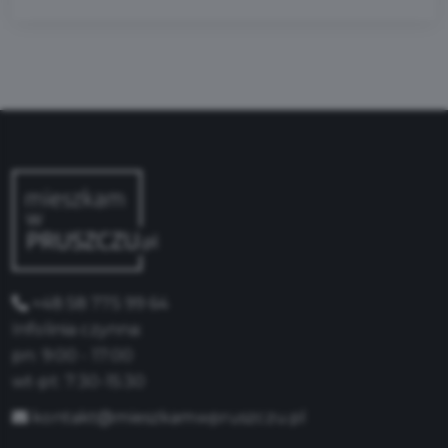
+48 58 775 99 64
Infolinia czynna:
pn: 9:00 - 17:00
wt-pt: 7:30-15:30
kontakt@mieszkamwpruszczu.pl