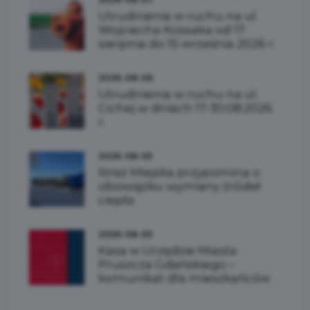
Utrudnienia w ruchu na ul.
Wojciecha Kossaka od 17
sierpnia do 15 września 2026 r.
2026-08-06
Utrudnienia w ruchu na ul.
Cichej w dniach 17-30.08.2026
r.
2026-08-05
Straż Miejska przypomina o
obowiązku wymiany źródeł
ciepła
2026-08-05
Kasa w Urzędzie Miasta
Pruszcza Gdańskiego –
komunikat dla mieszkańców