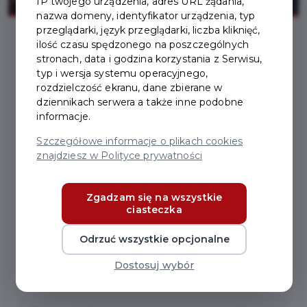
IP twojego urządzenia, adres URL żądania,
nazwa domeny, identyfikator urządzenia, typ
przeglądarki, język przeglądarki, liczba kliknięć,
ilość czasu spędzonego na poszczególnych
stronach, data i godzina korzystania z Serwisu,
2025-12-22
typ i wersja systemu operacyjnego,
rozdzielczość ekranu, dane zbierane w
ŻYCZENIA ŚWIĄTECZNE
dziennikach serwera a także inne podobne
informacje.
I NOWOROCZNE
Szczegółowe informacje o plikach cookies
znajdziesz w Polityce prywatności
Spokojnych i radosnych świąt Bożego
Zgadzam się na wszystkie
Narodzenia,
ciasteczka
a także wszelkiej pomyślności
Odrzuć wszystkie opcjonalne
w nowym roku 2026 życzą
Dostosuj wybór