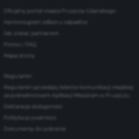
Oficjalny portal miasta Pruszcza Gdańskiego
Harmonogram odbioru odpadów
Jak zostać partnerem
Pomoc / FAQ
Mapa strony
Regulamin
Regulamin sprzedaży biletów komunikacji miejskiej
za pośrednictwem Aplikacji Mieszkam w Pruszczu
Deklaracja dostępności
Polityka prywatności
Dokumenty do pobrania