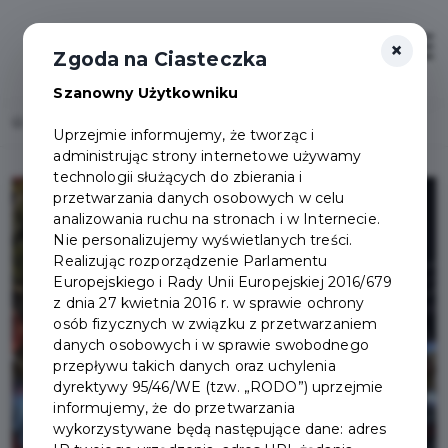
×
Zaloguj
Otwór
Zgoda na Ciasteczka
Szanowny Użytkowniku
Home
Lista aktualności
Życzenia świąteczne i noworoczne
Uprzejmie informujemy, że tworząc i
administrując strony internetowe używamy
technologii służących do zbierania i
przetwarzania danych osobowych w celu
analizowania ruchu na stronach i w Internecie.
Nie personalizujemy wyświetlanych treści.
Realizując rozporządzenie Parlamentu
Europejskiego i Rady Unii Europejskiej 2016/679
z dnia 27 kwietnia 2016 r. w sprawie ochrony
osób fizycznych w związku z przetwarzaniem
danych osobowych i w sprawie swobodnego
przepływu takich danych oraz uchylenia
dyrektywy 95/46/WE (tzw. „RODO”) uprzejmie
informujemy, że do przetwarzania
wykorzystywane będą następujące dane: adres