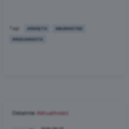
Tagi:
#ŚWIĘTO
#BURMISTRZ
#RADAMIASTA
Ostatnie
Aktualności
2026-08-07