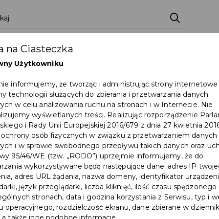
zenia
Pakiety
Partnerzy
Zostań partnerem
 na Ciasteczka
Dokumenty
Pomoc
Załóż konto
wny Użytkowniku
ie informujemy, że tworząc i administrując strony internetowe
 technologii służących do zbierania i przetwarzania danych
ch w celu analizowania ruchu na stronach i w Internecie. Nie
lizujemy wyświetlanych treści. Realizując rozporządzenie Par
skiego i Rady Unii Europejskiej 2016/679 z dnia 27 kwietnia 2016
 ochrony osób fizycznych w związku z przetwarzaniem danych
Małe miasta wobec wyzwań
ch i w sprawie swobodnego przepływu takich danych oraz uch
wy 95/46/WE (tzw. „RODO”) uprzejmie informujemy, że do
przyszłości - ankieta dla
rzania wykorzystywane będą następujące dane: adres IP twoj
mieszkańców Pruszcza
nia, adres URL żądania, nazwa domeny, identyfikator urządzeni
arki, język przeglądarki, liczba kliknięć, ilość czasu spędzonego
Gdańskiego
gólnych stronach, data i godzina korzystania z Serwisu, typ i w
 operacyjnego, rozdzielczość ekranu, dane zbierane w dzienni
 a także inne podobne informacje.
#ANKIETA