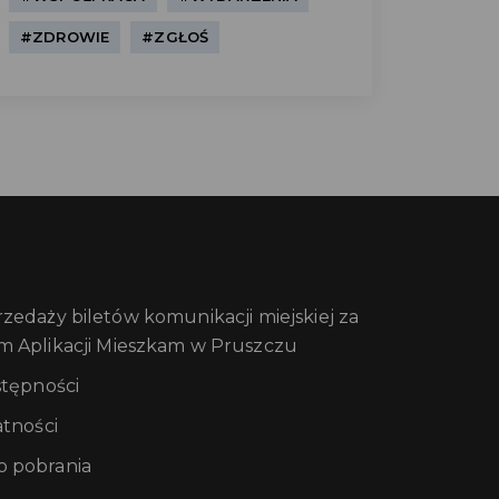
#ZDROWIE
#ZGŁOŚ
edaży biletów komunikacji miejskiej za
m Aplikacji Mieszkam w Pruszczu
stępności
atności
 pobrania