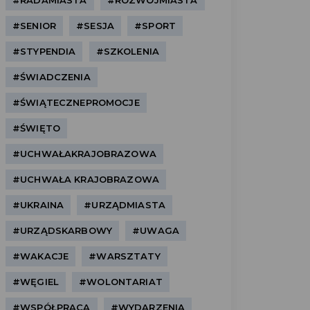
#RADAMIASTA
#ROZWÓJMIASTA
#SENIOR
#SESJA
#SPORT
#STYPENDIA
#SZKOLENIA
#ŚWIADCZENIA
#ŚWIĄTECZNEPROMOCJE
#ŚWIĘTO
#UCHWAŁAKRAJOBRAZOWA
#UCHWAŁA KRAJOBRAZOWA
#UKRAINA
#URZĄDMIASTA
#URZĄDSKARBOWY
#UWAGA
#WAKACJE
#WARSZTATY
#WĘGIEL
#WOLONTARIAT
#WSPÓŁPRACA
#WYDARZENIA