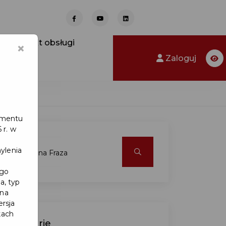
Punkt obsługi
×
Zaloguj
lamentu
 r. w
ylenia
ego
a, typ
 na
ersja
kach
Kategorie