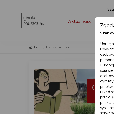
Aktualności
Wydar
Zgoda
Szano
Uprzejm
Home
Lista aktualności
używamy
osobowy
persona
Europej
sprawie
osobowy
dyrekty
08
przetwa
urządze
lip
przegląd
poszcze
systemu
serwera