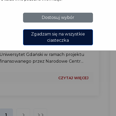
Pruszcz Gdański bierze udział w
Dostosuj wybór
ogólnopolskim badaniu naukowym
dotyczącym przyszłości małych miast.
Zgadzam się na wszystkie
Mieszkańcy naszej miejscowości zostali
ciasteczka
zaproszeni do udziału w badaniu
realizowanym przez zespół badawczy z
Uniwersytet Gdański w ramach projektu
finansowanego przez Narodowe Centr...
CZYTAJ WIĘCEJ
1