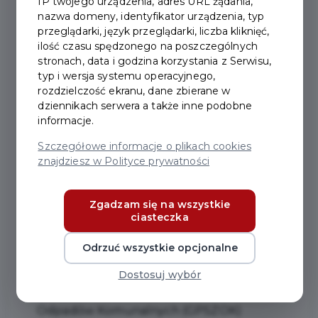
IP twojego urządzenia, adres URL żądania,
nazwa domeny, identyfikator urządzenia, typ
przeglądarki, język przeglądarki, liczba kliknięć,
ilość czasu spędzonego na poszczególnych
stronach, data i godzina korzystania z Serwisu,
typ i wersja systemu operacyjnego,
rozdzielczość ekranu, dane zbierane w
dziennikach serwera a także inne podobne
informacje.
Praca GPSZOK w okresie
Szczegółowe informacje o plikach cookies
świątecznym
znajdziesz w Polityce prywatności
#GPSZOK
Zgadzam się na wszystkie
ciasteczka
#ODPADYKOMUNALNE
Odrzuć wszystkie opcjonalne
W dniach 24 grudnia i 31 grudnia 2025 r.
Dostosuj wybór
Gminny Punkt Selektywnego Zbierania
Odpadów Komunalnych (GPSZOK)