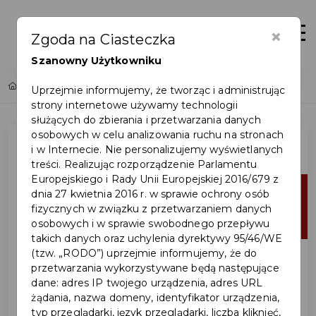
×
Zaloguj
Otwór
Zgoda na Ciasteczka
Szanowny Użytkowniku
Home
Lista aktualności
Uprzejmie informujemy, że tworząc i administrując
strony internetowe używamy technologii
służących do zbierania i przetwarzania danych
osobowych w celu analizowania ruchu na stronach
i w Internecie. Nie personalizujemy wyświetlanych
treści. Realizując rozporządzenie Parlamentu
Europejskiego i Rady Unii Europejskiej 2016/679 z
23
dnia 27 kwietnia 2016 r. w sprawie ochrony osób
fizycznych w związku z przetwarzaniem danych
kwi
osobowych i w sprawie swobodnego przepływu
takich danych oraz uchylenia dyrektywy 95/46/WE
(tzw. „RODO”) uprzejmie informujemy, że do
przetwarzania wykorzystywane będą następujące
dane: adres IP twojego urządzenia, adres URL
żądania, nazwa domeny, identyfikator urządzenia,
typ przeglądarki, język przeglądarki, liczba kliknięć,