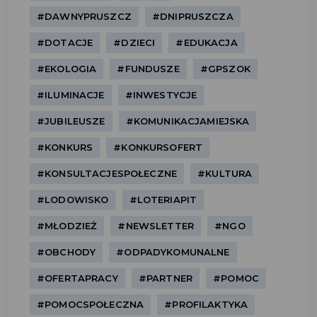
#DAWNYPRUSZCZ
#DNIPRUSZCZA
#DOTACJE
#DZIECI
#EDUKACJA
#EKOLOGIA
#FUNDUSZE
#GPSZOK
#ILUMINACJE
#INWESTYCJE
#JUBILEUSZE
#KOMUNIKACJAMIEJSKA
#KONKURS
#KONKURSOFERT
#KONSULTACJESPOŁECZNE
#KULTURA
#LODOWISKO
#LOTERIAPIT
#MŁODZIEŻ
#NEWSLETTER
#NGO
#OBCHODY
#ODPADYKOMUNALNE
#OFERTAPRACY
#PARTNER
#POMOC
#POMOCSPOŁECZNA
#PROFILAKTYKA