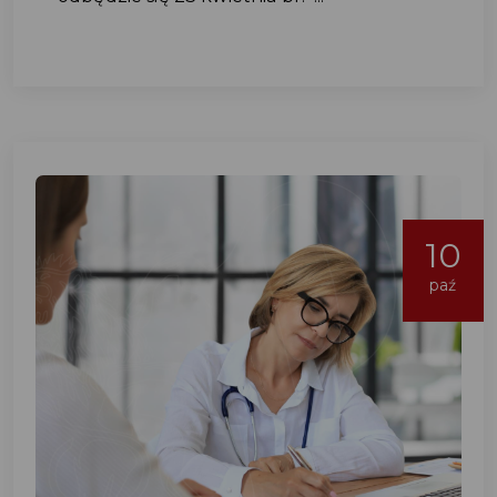
10
paź