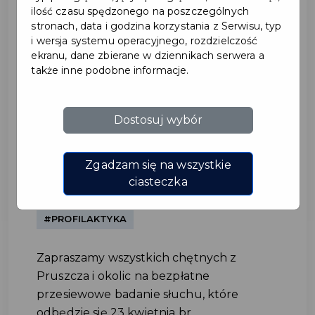
ilość czasu spędzonego na poszczególnych
stronach, data i godzina korzystania z Serwisu, typ
i wersja systemu operacyjnego, rozdzielczość
ekranu, dane zbierane w dziennikach serwera a
także inne podobne informacje.
Dostosuj wybór
Bezpłatne przesiewowe
badanie słuchu w Pruszczu
Zgadzam się na wszystkie
ciasteczka
Gdańskim
#PROFILAKTYKA
Zapraszamy wszystkich chętnych z
Pruszcza i okolic na bezpłatne
przesiewowe badanie słuchu, które
odbędzie się 23 kwietnia br. ...