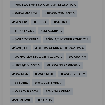
#PRUSZCZAŃSKAKARTAMIESZKAŃCA
#RADAMIASTA
#ROZWÓJMIASTA
#SENIOR
#SESJA
#SPORT
#STYPENDIA
#SZKOLENIA
#ŚWIADCZENIA
#ŚWIĄTECZNEPROMOCJE
#ŚWIĘTO
#UCHWAŁAKRAJOBRAZOWA
#UCHWAŁA KRAJOBRAZOWA
#UKRAINA
#URZĄDMIASTA
#URZĄDSKARBOWY
#UWAGA
#WAKACJE
#WARSZTATY
#WĘGIEL
#WOLONTARIAT
#WSPÓŁPRACA
#WYDARZENIA
#ZDROWIE
#ZGŁOŚ