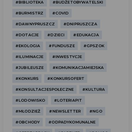
#BIBLIOTEKA
#BUDŻETOBYWATELSKI
#BURMISTRZ
#COVID
#DAWNYPRUSZCZ
#DNIPRUSZCZA
#DOTACJE
#DZIECI
#EDUKACJA
#EKOLOGIA
#FUNDUSZE
#GPSZOK
#ILUMINACJE
#INWESTYCJE
#JUBILEUSZE
#KOMUNIKACJAMIEJSKA
#KONKURS
#KONKURSOFERT
#KONSULTACJESPOŁECZNE
#KULTURA
#LODOWISKO
#LOTERIAPIT
#MŁODZIEŻ
#NEWSLETTER
#NGO
#OBCHODY
#ODPADYKOMUNALNE