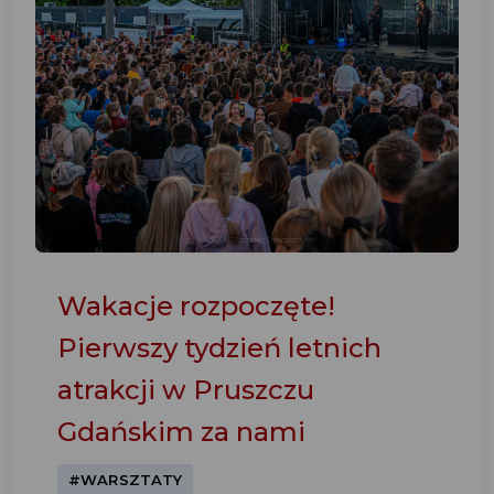
Wakacje rozpoczęte!
Pierwszy tydzień letnich
atrakcji w Pruszczu
Gdańskim za nami
#WARSZTATY