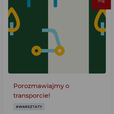
maj
Porozmawiajmy o
transporcie!
#WARSZTATY