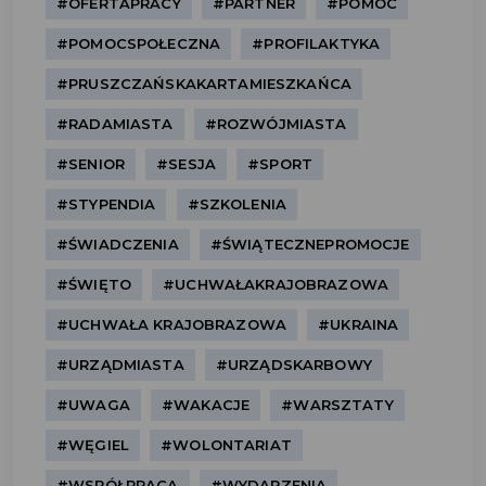
#OFERTAPRACY
#PARTNER
#POMOC
#POMOCSPOŁECZNA
#PROFILAKTYKA
#PRUSZCZAŃSKAKARTAMIESZKAŃCA
#RADAMIASTA
#ROZWÓJMIASTA
#SENIOR
#SESJA
#SPORT
#STYPENDIA
#SZKOLENIA
#ŚWIADCZENIA
#ŚWIĄTECZNEPROMOCJE
#ŚWIĘTO
#UCHWAŁAKRAJOBRAZOWA
#UCHWAŁA KRAJOBRAZOWA
#UKRAINA
#URZĄDMIASTA
#URZĄDSKARBOWY
#UWAGA
#WAKACJE
#WARSZTATY
#WĘGIEL
#WOLONTARIAT
#WSPÓŁPRACA
#WYDARZENIA