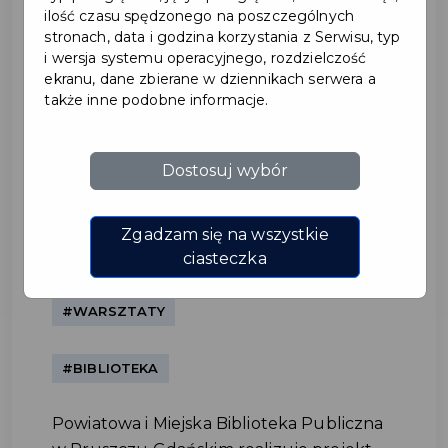
ilość czasu spędzonego na poszczególnych
stronach, data i godzina korzystania z Serwisu, typ
i wersja systemu operacyjnego, rozdzielczość
ekranu, dane zbierane w dziennikach serwera a
także inne podobne informacje.
Dostosuj wybór
Korzystaj rozsądnie z AI –
podsumowanie warsztatów
Zgadzam się na wszystkie
ciasteczka
w pruszczańskiej bibliotece
#WARSZTATY
#BIBLIOTEKA
Powiatowa i Miejska Biblioteka Publiczna