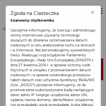
×
Zaloguj
Otwór
Zgoda na Ciasteczka
Szanowny Użytkowniku
Home
Lista aktualności
Uprzejmie informujemy, że tworząc i administrując
strony internetowe używamy technologii
służących do zbierania i przetwarzania danych
osobowych w celu analizowania ruchu na stronach
i w Internecie. Nie personalizujemy wyświetlanych
treści. Realizując rozporządzenie Parlamentu
Europejskiego i Rady Unii Europejskiej 2016/679 z
11
dnia 27 kwietnia 2016 r. w sprawie ochrony osób
fizycznych w związku z przetwarzaniem danych
mar
osobowych i w sprawie swobodnego przepływu
takich danych oraz uchylenia dyrektywy 95/46/WE
(tzw. „RODO”) uprzejmie informujemy, że do
przetwarzania wykorzystywane będą następujące
dane: adres IP twojego urządzenia, adres URL
żądania, nazwa domeny, identyfikator urządzenia,
typ przeglądarki, język przeglądarki, liczba kliknięć,