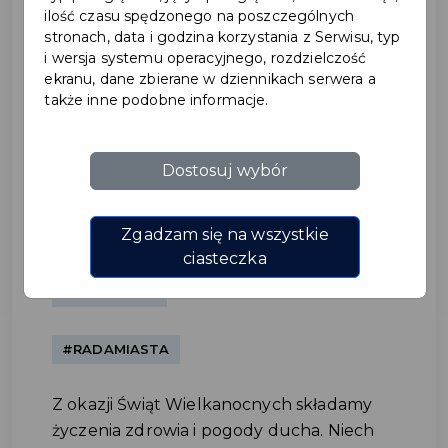
ilość czasu spędzonego na poszczególnych
stronach, data i godzina korzystania z Serwisu, typ
i wersja systemu operacyjnego, rozdzielczość
ekranu, dane zbierane w dziennikach serwera a
także inne podobne informacje.
Dostosuj wybór
Życzenia Wielkanocne 2021
Zgadzam się na wszystkie
#ŚWIĘTO
ciasteczka
#BURMISTRZ
#RADAMIASTA
Z okazji Świąt Wielkanocnych składamy
życzenia zdrowia i pogody ducha. Niech