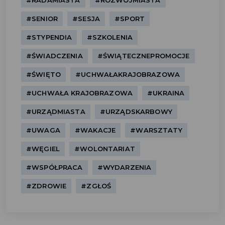
#RADAMIASTA
#ROZWÓJMIASTA
#SENIOR
#SESJA
#SPORT
#STYPENDIA
#SZKOLENIA
#ŚWIADCZENIA
#ŚWIĄTECZNEPROMOCJE
#ŚWIĘTO
#UCHWAŁAKRAJOBRAZOWA
#UCHWAŁA KRAJOBRAZOWA
#UKRAINA
#URZĄDMIASTA
#URZĄDSKARBOWY
#UWAGA
#WAKACJE
#WARSZTATY
#WĘGIEL
#WOLONTARIAT
#WSPÓŁPRACA
#WYDARZENIA
#ZDROWIE
#ZGŁOŚ