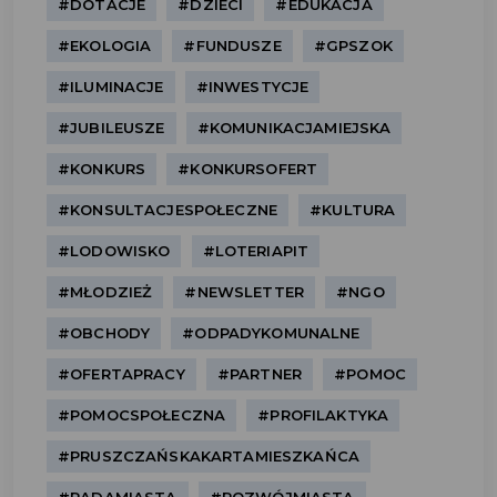
#DOTACJE
#DZIECI
#EDUKACJA
#EKOLOGIA
#FUNDUSZE
#GPSZOK
#ILUMINACJE
#INWESTYCJE
#JUBILEUSZE
#KOMUNIKACJAMIEJSKA
#KONKURS
#KONKURSOFERT
#KONSULTACJESPOŁECZNE
#KULTURA
#LODOWISKO
#LOTERIAPIT
#MŁODZIEŻ
#NEWSLETTER
#NGO
#OBCHODY
#ODPADYKOMUNALNE
#OFERTAPRACY
#PARTNER
#POMOC
#POMOCSPOŁECZNA
#PROFILAKTYKA
#PRUSZCZAŃSKAKARTAMIESZKAŃCA