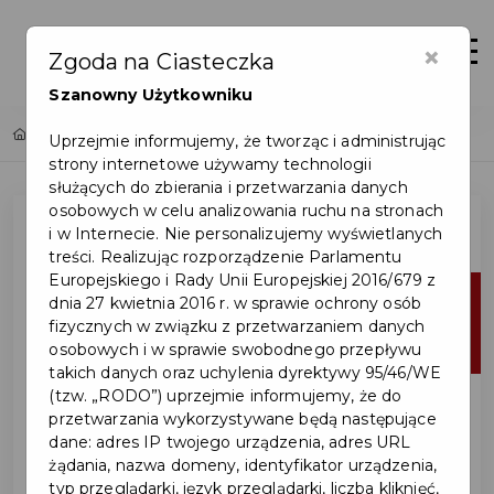
×
Zaloguj
Otwór
Zgoda na Ciasteczka
Szanowny Użytkowniku
Home
Lista aktualności
Uprzejmie informujemy, że tworząc i administrując
strony internetowe używamy technologii
służących do zbierania i przetwarzania danych
osobowych w celu analizowania ruchu na stronach
i w Internecie. Nie personalizujemy wyświetlanych
treści. Realizując rozporządzenie Parlamentu
Europejskiego i Rady Unii Europejskiej 2016/679 z
25
dnia 27 kwietnia 2016 r. w sprawie ochrony osób
fizycznych w związku z przetwarzaniem danych
mar
osobowych i w sprawie swobodnego przepływu
takich danych oraz uchylenia dyrektywy 95/46/WE
(tzw. „RODO”) uprzejmie informujemy, że do
przetwarzania wykorzystywane będą następujące
dane: adres IP twojego urządzenia, adres URL
żądania, nazwa domeny, identyfikator urządzenia,
typ przeglądarki, język przeglądarki, liczba kliknięć,