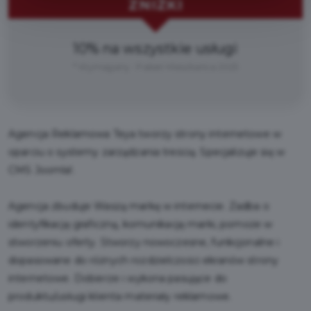
ZNIŻKI
10% na wszystkie usługi
* Wymagany : Pakiet Mieszkańca 2025
Agencja Reklamowa Teya tworzy strony internetowe w
oparciu o systemy zarządzania treścią. Specjalizuje się w
CMS Joomla!.
Agencja zbuduje Waszą markę w internecie. Zadba o
identyfikację graficzną, komunikację marki, pomoże w
stworzeniu oferty. Stworzy nowoczesne, funkcjonalne i
dopasowane do różnych rozdzielczości ekranów strony
internetowe. Dobierze i wykona pasujące do
produktu/usługi klienta materiały reklamowe.