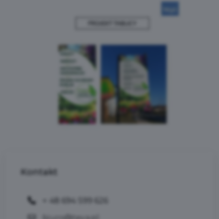
Kontakt
+ 48 694 599 626
biuro@teya.pl