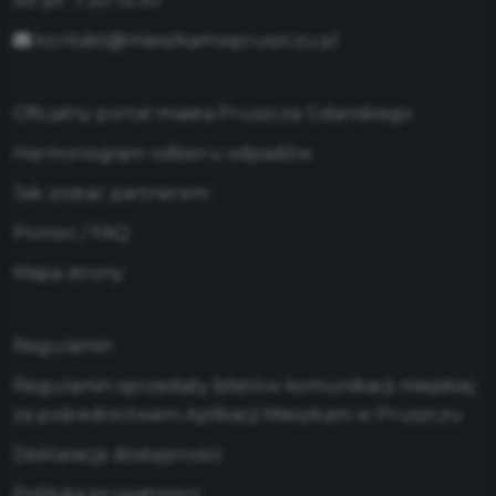
wt-pt: 7:30-15:30
kontakt@mieszkamwpruszczu.pl
Oficjalny portal miasta Pruszcza Gdańskiego
Harmonogram odbioru odpadów
Jak zostać partnerem
Pomoc / FAQ
Mapa strony
Regulamin
Regulamin sprzedaży biletów komunikacji miejskiej
za pośrednictwem Aplikacji Mieszkam w Pruszczu
Deklaracja dostępności
Polityka prywatności