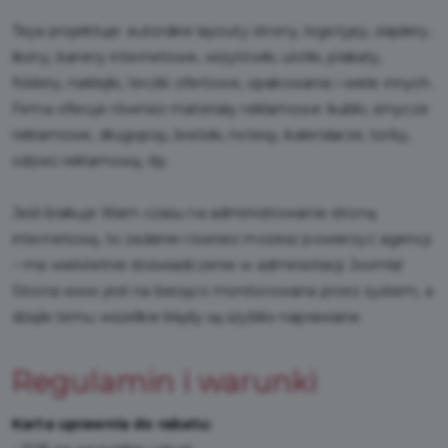
Teya projektuje: autorskie layouty strony, logotypy, slajdery,
ikony, banery internetowe, wizytówki, ulotki, plakaty,
foldery, naklejki, teczki ofertowe, opakowania i wiele innych.
Firma oferuje również materiały reklamowe: kubki, smycze
reklamowe, długopisy, breloki, notesy, kalendarze, torby,
odzież reklamową, itp.
Jeśli brakuje Wam czasu na administrowanie stroną
internetową, to zadanie również możesz powierzyć agencji
– ma wieloletnie doświadczenie w administracji Joomla!
Strona www jest na bieżąco monitorowana przez system, a
dzięki temu wszelkie błędy są szybko naprawiane.
Regulamin i warunki
Karta uprawnia do rabatu: