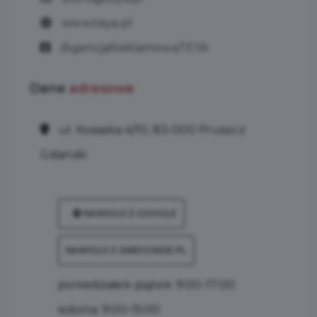
www.teya.pl
/AgencjaReklamowaTEYA
Dane
adresowe
ul. Kossaka 4/10, 83-000 Pruszcz
Gdański
NAWIGUJ Z GOOGLE
NAWIGUJ Z JAKDOJADE.PL
poniedziałek-piątek: 9:00-17:00
sobota: 9:00-15:00