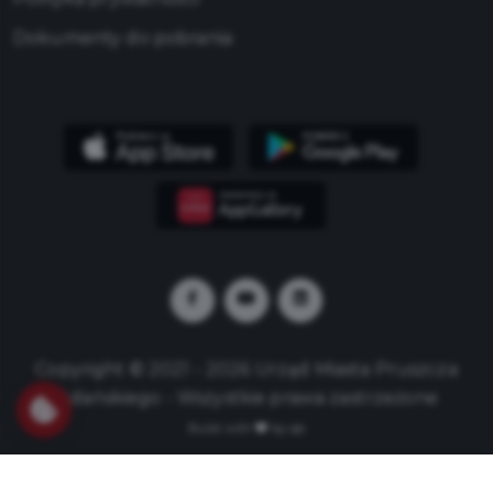
Dokumenty do pobrania
Copyright © 2021 - 2026 Urząd Miasta Pruszcza
Gdańskiego - Wszystkie prawa zastrzeżone
Build with
by qb