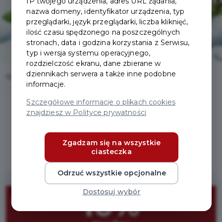
IP twojego urządzenia, adres URL żądania,
nazwa domeny, identyfikator urządzenia, typ
przeglądarki, język przeglądarki, liczba kliknięć,
ilość czasu spędzonego na poszczególnych
stronach, data i godzina korzystania z Serwisu,
typ i wersja systemu operacyjnego,
rozdzielczość ekranu, dane zbierane w
dziennikach serwera a także inne podobne
Home
Oferty
Agencja Reklamowa Teya
informacje.
Szczegółowe informacje o plikach cookies
znajdziesz w Polityce prywatności
Regulamin i warunki
Zgadzam się na wszystkie
ciasteczka
Odrzuć wszystkie opcjonalne
Dostosuj wybór
10%