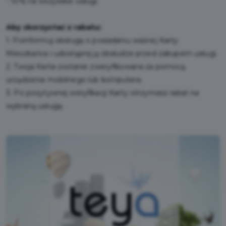
- 10% na wszystkie usługi.
Aby skorzystać z rabatu:
1. Poinformuj obsługę o posiadaniu ważnej Karty
Mieszkańca i udostępnij ją obsłudze przed zakupem usługi.
2. Twoja Karta zostanie zweryfikowana za pomocą
urządzenia mobilnego lub komputera.
3. Po pozytywnej weryfikacji Karty otrzymasz rabat na
wybraną usługę.