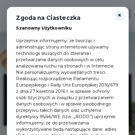
×
Zaloguj
Otwór
Zgoda na Ciasteczka
Szanowny Użytkowniku
Uprzejmie informujemy, że tworząc i
administrując strony internetowe używamy
technologii służących do zbierania i
przetwarzania danych osobowych w celu
analizowania ruchu na stronach i w Internecie.
Nie personalizujemy wyświetlanych treści.
Agencja
Realizując rozporządzenie Parlamentu
Europejskiego i Rady Unii Europejskiej 2016/679
z dnia 27 kwietnia 2016 r. w sprawie ochrony
Reklamowa
osób fizycznych w związku z przetwarzaniem
danych osobowych i w sprawie swobodnego
przepływu takich danych oraz uchylenia
Teya
dyrektywy 95/46/WE (tzw. „RODO”) uprzejmie
informujemy, że do przetwarzania
wykorzystywane będą następujące dane: adres