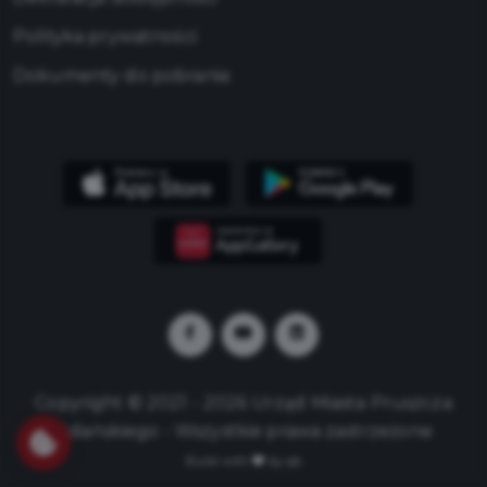
Polityka prywatności
Dokumenty do pobrania
Copyright © 2021 - 2026 Urząd Miasta Pruszcza
Gdańskiego - Wszystkie prawa zastrzeżone
Build with
by qb