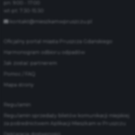
pn: 9:00 - 17:00
wt-pt: 7:30-15:30
kontakt@mieszkamwpruszczu.pl
Oficjalny portal miasta Pruszcza Gdańskiego
Harmonogram odbioru odpadów
Jak zostać partnerem
Pomoc / FAQ
Mapa strony
Regulamin
Regulamin sprzedaży biletów komunikacji miejskiej
za pośrednictwem Aplikacji Mieszkam w Pruszczu
Deklaracja dostępności