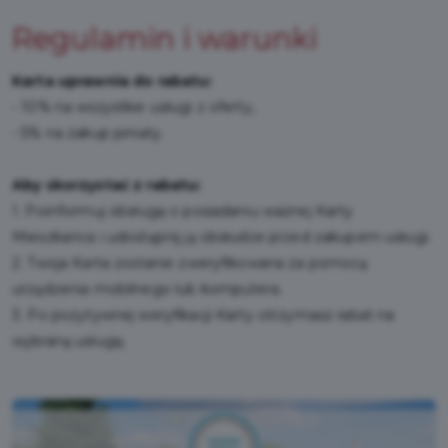
Regulamin i warunki
Karta uprawnia do rabatu:
- 10% na wszystkie usługi z oferty,
- 5% na zakup piniaty.
Aby skorzystać z rabatu:
1. Poinformuj obsługę o posiadaniu ważnej Karty
Mieszkańca i udostępnij ją obsłudze przed zakupem usługi.
2. Twoja Karta zostanie zweryfikowana za pomocą
urządzenia mobilnego lub komputera.
3. Po pozytywnej weryfikacji Karty otrzymasz rabat na
wybraną usługę.