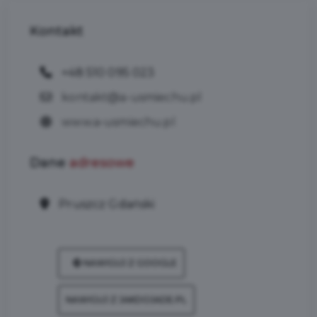
Kontakt
+48 510 095 023
kontakt@a-usmiechu.pl
www.a-usmiechu.pl
Dane
adresowe
Pruszcz Gdański
NAWIGUJ Z GOOGLE
NAWIGUJ Z JAKDOJADE.PL