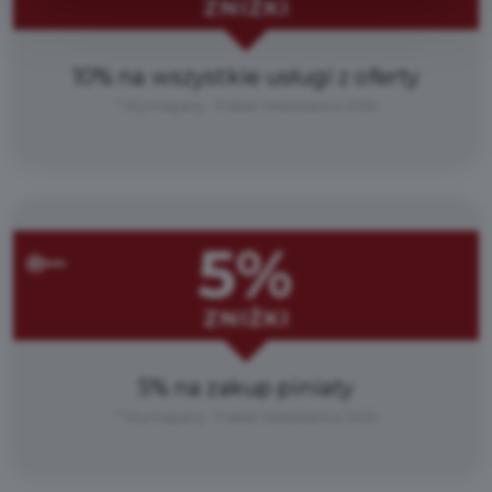
ZNIŻKI
10% na wszystkie usługi z oferty
* Wymagany : Pakiet Mieszkańca 2025
5%
ZNIŻKI
5% na zakup piniaty
* Wymagany : Pakiet Mieszkańca 2025