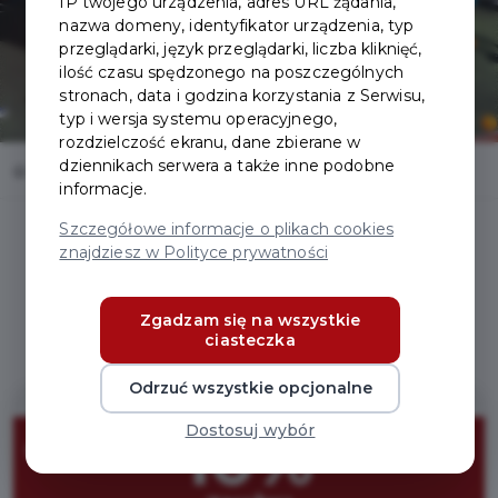
IP twojego urządzenia, adres URL żądania,
nazwa domeny, identyfikator urządzenia, typ
przeglądarki, język przeglądarki, liczba kliknięć,
ilość czasu spędzonego na poszczególnych
stronach, data i godzina korzystania z Serwisu,
typ i wersja systemu operacyjnego,
rozdzielczość ekranu, dane zbierane w
dziennikach serwera a także inne podobne
Home
Oferty
Akademia Uśmiechu
informacje.
Szczegółowe informacje o plikach cookies
znajdziesz w Polityce prywatności
Regulamin i warunki
Zgadzam się na wszystkie
ciasteczka
Odrzuć wszystkie opcjonalne
Dostosuj wybór
10%