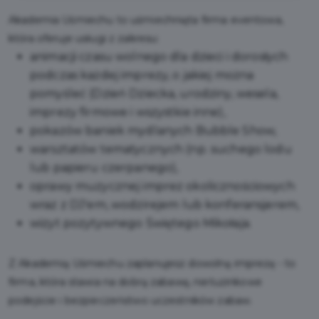
Akademia Uśmiechu to uśmiechnięta firma eventowa,
która oferuje usługi z zakresu:
animacji czasu wolnego dla dzieci i dorosłych
podczas każdej imprezy, o jakiej można
pomyśleć (Dzień Dziecka, urodziny, wesela,
imprezy firmowe i wszystkie inne),
pokazów baniek mydlanych Bubble Show,
warsztatów tematycznych (np. suchego lodu
lub papieru czerpanego),
oprawy muzycznej imprez okolicznościowych
wraz z DJ'em, wodzirejem lub konferansjerem,
wizyt pozytywnego Świętego Mikołaja.
Z Akademią Uśmiechu zaplanujesz dowolną imprezę - to
firma, która stawia na dobrą zabawę, nietuzinkowe
podejście i bezpieczeństwo uczestników zabaw.