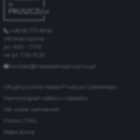
+48 58 775 99 64
Infolinia czynna:
pn: 9:00 - 17:00
wt-pt: 7:30-15:30
kontakt@mieszkamwpruszczu.pl
Oficjalny portal miasta Pruszcza Gdańskiego
Harmonogram odbioru odpadów
Jak zostać partnerem
Pomoc / FAQ
Mapa strony