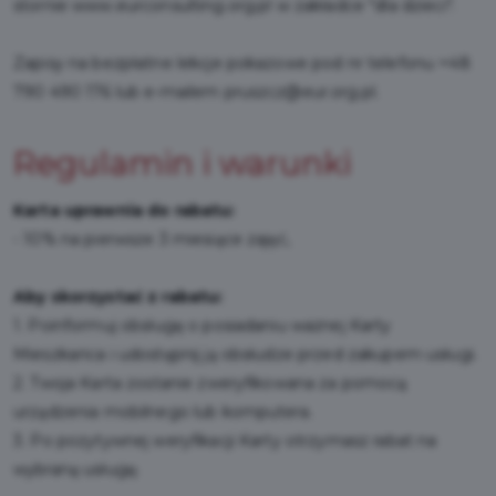
stornie
www.eurconsulting.org.pl
w zakładce "
dla dzieci
".
Zapisy na bezpłatne lekcje pokazowe pod nr telefonu
+48
790 490 176
lub e-mailem
pruszcz@eur.org.pl
.
Regulamin i warunki
Karta uprawnia do rabatu:
- 10% na pierwsze 3 miesiące zajęć,
Aby skorzystać z rabatu:
1. Poinformuj obsługę o posiadaniu ważnej Karty
Mieszkańca i udostępnij ją obsłudze przed zakupem usługi.
2. Twoja Karta zostanie zweryfikowana za pomocą
urządzenia mobilnego lub komputera.
3. Po pozytywnej weryfikacji Karty otrzymasz rabat na
wybraną usługę.