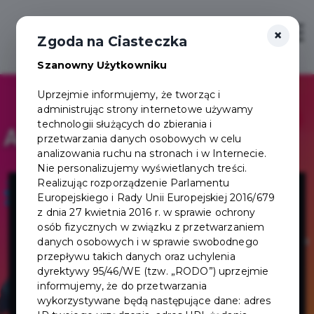
×
Zaloguj
Otwór
Zgoda na Ciasteczka
Szanowny Użytkowniku
Uprzejmie informujemy, że tworząc i
administrując strony internetowe używamy
technologii służących do zbierania i
przetwarzania danych osobowych w celu
analizowania ruchu na stronach i w Internecie.
Nie personalizujemy wyświetlanych treści.
EUR Consulting
Realizując rozporządzenie Parlamentu
Europejskiego i Rady Unii Europejskiej 2016/679
z dnia 27 kwietnia 2016 r. w sprawie ochrony
– Arytmetyka
osób fizycznych w związku z przetwarzaniem
danych osobowych i w sprawie swobodnego
przepływu takich danych oraz uchylenia
Mentalna dla
dyrektywy 95/46/WE (tzw. „RODO”) uprzejmie
informujemy, że do przetwarzania
dzieci
wykorzystywane będą następujące dane: adres