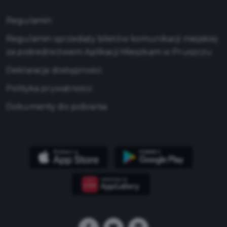
Regulamin
Regulamin sprzedaży biletów komunikacji miejskiej
za pośrednictwem Aplikacji Mieszkam w Pruszczu
Deklaracja dostępności
Polityka prywatności
Dokumenty do pobrania