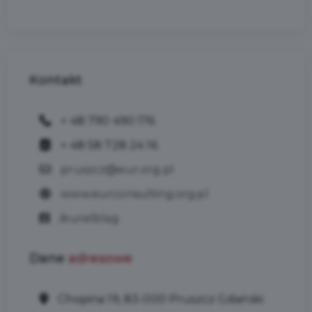
Kontakt
+ 48 790 490 176
+ 48 58 728 24 16
pruszcz@eur.org.pl
www.eurconsulting.org.pl
/eurelblag
Dane
adresowe
Chopina 19, 83-000 Pruszcz Gdański