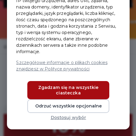
IP twojego urządzenia, adres URL żądania,
nazwa domeny, identyfikator urządzenia, typ
przeglądarki, język przeglądarki, liczba kliknięć,
ilość czasu spędzonego na poszczególnych
stronach, data i godzina korzystania z Serwisu,
typ i wersja systemu operacyjnego,
rozdzielczość ekranu, dane zbierane w
dziennikach serwera a także inne podobne
Home
Oferty
EUR Consulting – Arytmetyka Mentalna dla dzieci
informacje.
Szczegółowe informacje o plikach cookies
znajdziesz w Polityce prywatności
Regulamin i warunki
Zgadzam się na wszystkie
ciasteczka
Odrzuć wszystkie opcjonalne
Dostosuj wybór
10%