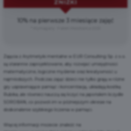
ZNIŻKI
10% na pierwsze 3 miesiące zajęć
* Wymagany : Pakiet Mieszkańca 2025
Zajęcia z Arytmetyki mentalne w EUR Consulting Sp. z o.o.
są starannie zaprojektowane, aby rozwijać umiejętności
matematyczne, logiczne myślenie oraz kreatywność u
najmłodszych. Podczas zajęć dzieci nie tylko grają w różne
gry usprawniające pamięć i koncentrację, układają kostkę
Rubika, ale również nauczą się liczyć na japońskim liczydle
SOROBAN, co pozwoli im w późniejszym okresie na
doskonalenie szybkiego liczenia w pamięci.
Więcej informacji możecie znaleźć na