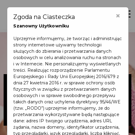
×
Zaloguj
Otwór
Zgoda na Ciasteczka
Szanowny Użytkowniku
Uprzejmie informujemy, że tworząc i administrując
strony internetowe używamy technologii
służących do zbierania i przetwarzania danych
osobowych w celu analizowania ruchu na stronach
i w Internecie. Nie personalizujemy wyświetlanych
treści. Realizując rozporządzenie Parlamentu
Europejskiego i Rady Unii Europejskiej 2016/679 z
FOTOINLOVE
dnia 27 kwietnia 2016 r. w sprawie ochrony osób
fizycznych w związku z przetwarzaniem danych
Magdalena
osobowych i w sprawie swobodnego przepływu
takich danych oraz uchylenia dyrektywy 95/46/WE
(tzw. „RODO”) uprzejmie informujemy, że do
Chacińska
przetwarzania wykorzystywane będą następujące
dane: adres IP twojego urządzenia, adres URL
żądania, nazwa domeny, identyfikator urządzenia,
typ przeglądarki, język przeglądarki, liczba kliknięć,