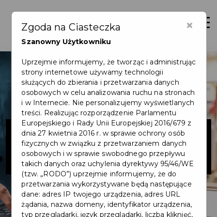
×
Zaloguj
Otwór
Zgoda na Ciasteczka
Szanowny Użytkowniku
Uprzejmie informujemy, że tworząc i administrując
strony internetowe używamy technologii
służących do zbierania i przetwarzania danych
osobowych w celu analizowania ruchu na stronach
i w Internecie. Nie personalizujemy wyświetlanych
treści. Realizując rozporządzenie Parlamentu
Europejskiego i Rady Unii Europejskiej 2016/679 z
Ksero wszystko
dnia 27 kwietnia 2016 r. w sprawie ochrony osób
fizycznych w związku z przetwarzaniem danych
o papierze
osobowych i w sprawie swobodnego przepływu
takich danych oraz uchylenia dyrektywy 95/46/WE
(tzw. „RODO”) uprzejmie informujemy, że do
przetwarzania wykorzystywane będą następujące
dane: adres IP twojego urządzenia, adres URL
żądania, nazwa domeny, identyfikator urządzenia,
typ przeglądarki, język przeglądarki, liczba kliknięć,