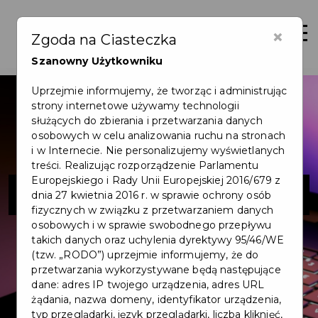
×
Zaloguj
Otwór
Zgoda na Ciasteczka
Szanowny Użytkowniku
Uprzejmie informujemy, że tworząc i administrując
strony internetowe używamy technologii
służących do zbierania i przetwarzania danych
osobowych w celu analizowania ruchu na stronach
i w Internecie. Nie personalizujemy wyświetlanych
treści. Realizując rozporządzenie Parlamentu
Europejskiego i Rady Unii Europejskiej 2016/679 z
Nostromo
dnia 27 kwietnia 2016 r. w sprawie ochrony osób
fizycznych w związku z przetwarzaniem danych
osobowych i w sprawie swobodnego przepływu
takich danych oraz uchylenia dyrektywy 95/46/WE
(tzw. „RODO”) uprzejmie informujemy, że do
przetwarzania wykorzystywane będą następujące
dane: adres IP twojego urządzenia, adres URL
żądania, nazwa domeny, identyfikator urządzenia,
typ przeglądarki, język przeglądarki, liczba kliknięć,