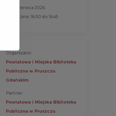
15 czerwca 2026
Godzina: 16:00 do 16:45
Organizator:
Powiatowa i Miejska Biblioteka
Publiczna w Pruszczu
Gdańskim
Partner:
Powiatowa i Miejska Biblioteka
Publiczna w Pruszczu