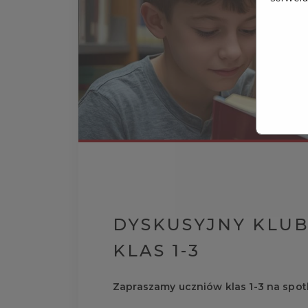
DYSKUSYJNY KLUB 
KLAS 1-3
Zapraszamy uczniów klas 1-3 na spotk