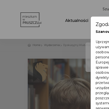
Aktualności
Wydar
Zgoda
Szano
Uprzejm
Home
Wydarzenia
Dyskusyjny Klub Książki dla Dzieci 
używamy
osobowy
persona
Europej
sprawie
osobowy
dyrekty
przetwa
urządze
przegląd
poszcze
systemu
serwera