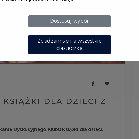
Dostosuj wybór
Zgadzam się na wszystkie
ciasteczka
KSIĄŻKI DLA DZIECI Z
anie Dyskusyjnego Klubu Książki dla dzieci.