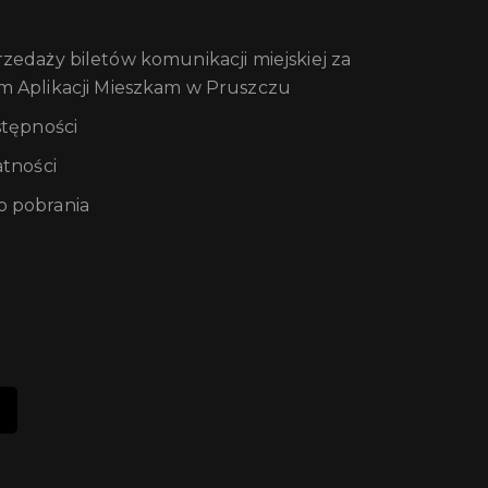
edaży biletów komunikacji miejskiej za
m Aplikacji Mieszkam w Pruszczu
stępności
atności
 pobrania