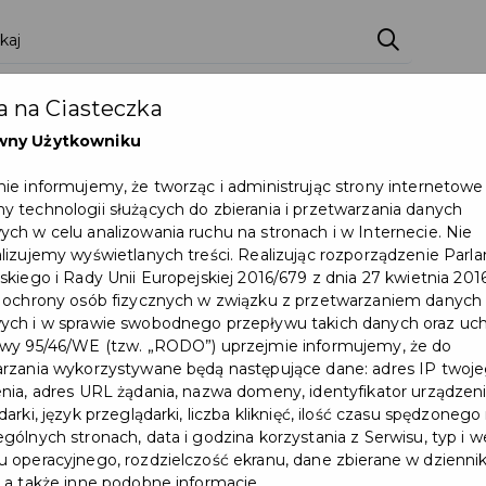
zenia
Pakiety
Partnerzy
Zostań partnerem
 na Ciasteczka
Dokumenty
Pomoc
Załóż konto
wny Użytkowniku
ie informujemy, że tworząc i administrując strony internetowe
z klas 1-3
 technologii służących do zbierania i przetwarzania danych
ch w celu analizowania ruchu na stronach i w Internecie. Nie
Wydarzenie już się zakończył
lizujemy wyświetlanych treści. Realizując rozporządzenie Par
skiego i Rady Unii Europejskiej 2016/679 z dnia 27 kwietnia 2016
 ochrony osób fizycznych w związku z przetwarzaniem danych
ch i w sprawie swobodnego przepływu takich danych oraz uch
wy 95/46/WE (tzw. „RODO”) uprzejmie informujemy, że do
rzania wykorzystywane będą następujące dane: adres IP twoj
nia, adres URL żądania, nazwa domeny, identyfikator urządzeni
arki, język przeglądarki, liczba kliknięć, ilość czasu spędzonego
gólnych stronach, data i godzina korzystania z Serwisu, typ i w
 operacyjnego, rozdzielczość ekranu, dane zbierane w dzienni
 a także inne podobne informacje.