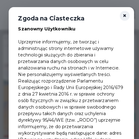
×
Zaloguj
Otwór
Zgoda na Ciasteczka
Szanowny Użytkowniku
Home
Wydarzenia
Uprzejmie informujemy, że tworząc i
II edycja konkursu "Pruszcz Gdański – wizja przyszłości"
administrując strony internetowe używamy
Wydarzenie już się
technologii służących do zbierania i
zakończyło
przetwarzania danych osobowych w celu
analizowania ruchu na stronach i w Internecie.
Nie personalizujemy wyświetlanych treści.
Realizując rozporządzenie Parlamentu
Europejskiego i Rady Unii Europejskiej 2016/679
z dnia 27 kwietnia 2016 r. w sprawie ochrony
osób fizycznych w związku z przetwarzaniem
danych osobowych i w sprawie swobodnego
przepływu takich danych oraz uchylenia
dyrektywy 95/46/WE (tzw. „RODO”) uprzejmie
informujemy, że do przetwarzania
wykorzystywane będą następujące dane: adres