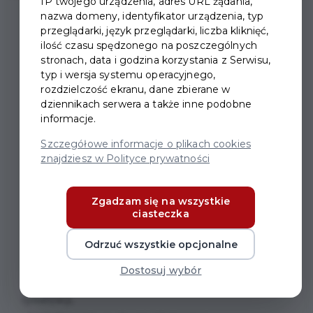
IP twojego urządzenia, adres URL żądania,
nazwa domeny, identyfikator urządzenia, typ
przeglądarki, język przeglądarki, liczba kliknięć,
ilość czasu spędzonego na poszczególnych
stronach, data i godzina korzystania z Serwisu,
typ i wersja systemu operacyjnego,
II EDYCJA KONKURSU
rozdzielczość ekranu, dane zbierane w
dziennikach serwera a także inne podobne
"PRUSZCZ GDAŃSKI –
informacje.
WIZJA PRZYSZŁOŚCI"
Szczegółowe informacje o plikach cookies
znajdziesz w Polityce prywatności
Celem konkursu jest:
- popularyzowanie wiedzy o Pruszczu Gdańskim,
Zgadzam się na wszystkie
- rozwijanie zainteresowań miastem, jego
ciasteczka
dziedzictwem kulturowym i rozwojem w przyszłości,
Odrzuć wszystkie opcjonalne
- kształtowanie poczucia własnej tożsamości,
- budzenie lokalnego patriotyzmu,
Dostosuj wybór
- współzawodnictwo i wpajanie zasad koleżeńskiej
rywalizacji,