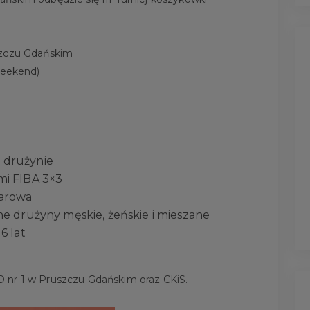
uszczu Gdańskim
weekend)
 drużynie
mi FIBA 3×3
harowa
ne drużyny męskie, żeńskie i mieszane
6 lat
 nr 1 w Pruszczu Gdańskim oraz CKiS.