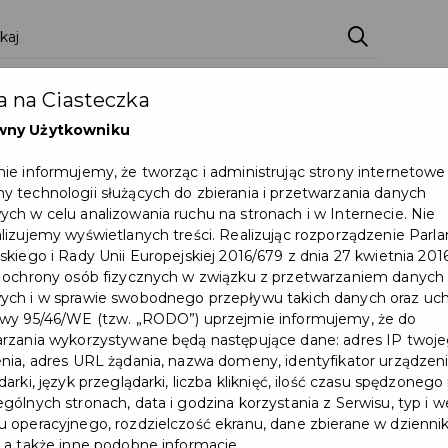
zenia
Pakiety
Partnerzy
Zostań partnerem
 na Ciasteczka
Dokumenty
Pomoc
Załóż konto
wny Użytkowniku
ie informujemy, że tworząc i administrując strony internetowe
Pruszczu 3x3"
 technologii służących do zbierania i przetwarzania danych
ch w celu analizowania ruchu na stronach i w Internecie. Nie
Wydarzenie już się zakończył
lizujemy wyświetlanych treści. Realizując rozporządzenie Par
skiego i Rady Unii Europejskiej 2016/679 z dnia 27 kwietnia 2016
 ochrony osób fizycznych w związku z przetwarzaniem danych
ch i w sprawie swobodnego przepływu takich danych oraz uch
wy 95/46/WE (tzw. „RODO”) uprzejmie informujemy, że do
rzania wykorzystywane będą następujące dane: adres IP twoj
nia, adres URL żądania, nazwa domeny, identyfikator urządzeni
arki, język przeglądarki, liczba kliknięć, ilość czasu spędzonego
gólnych stronach, data i godzina korzystania z Serwisu, typ i w
 operacyjnego, rozdzielczość ekranu, dane zbierane w dzienni
 a także inne podobne informacje.