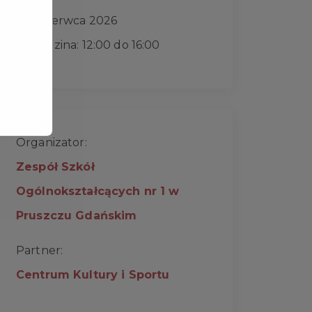
7 czerwca 2026
Godzina: 12:00 do 16:00
Organizator:
Zespół Szkół
Ogólnokształcących nr 1 w
Pruszczu Gdańskim
Partner:
Centrum Kultury i Sportu