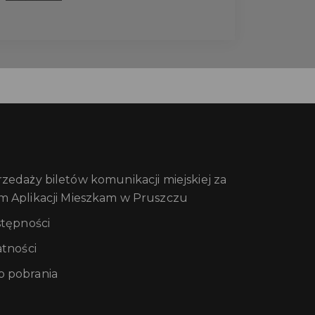
edaży biletów komunikacji miejskiej za
m Aplikacji Mieszkam w Pruszczu
stępności
atności
 pobrania