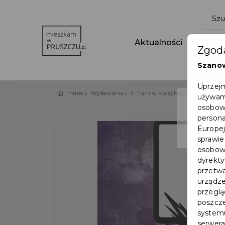
Aktualności
Wydar
Zgoda
Szano
Uprzejm
Home
Wydarzenia
III Turniej koszykówki "Basket w 
używamy
osobowy
persona
Europej
sprawie
osobowy
dyrekty
przetwa
urządze
przegląd
poszcze
systemu
serwera