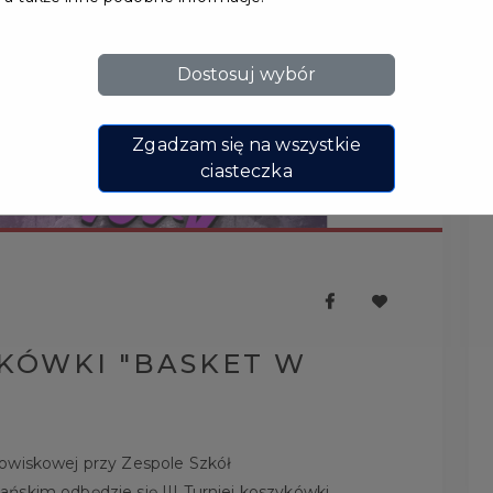
Dostosuj wybór
Zgadzam się na wszystkie
ciasteczka
YKÓWKI "BASKET W
owiskowej przy Zespole Szkół
ńskim odbędzie się III Turniej koszykówki