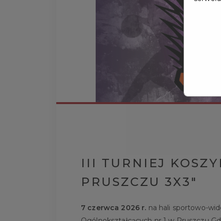
III TURNIEJ KOSZ
PRUSZCZU 3X3"
7 czerwca 2026 r.
na hali sportowo-wid
Ogólnokształcących nr 1 w Pruszczu Gda