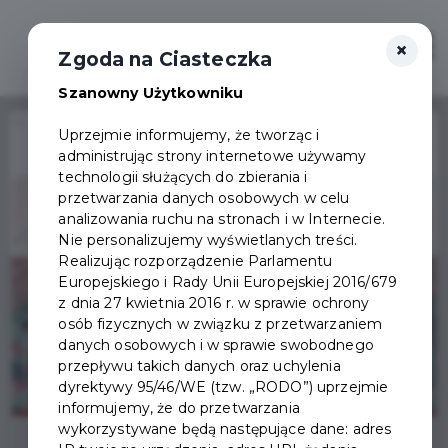
×
Zaloguj
Otwór
Zgoda na Ciasteczka
Szanowny Użytkowniku
Home
Wydarzenia
IX Międzynarodowy Dzień Slow Joggingu
Uprzejmie informujemy, że tworząc i
administrując strony internetowe używamy
Wydarzenie już się
technologii służących do zbierania i
zakończyło
przetwarzania danych osobowych w celu
analizowania ruchu na stronach i w Internecie.
Nie personalizujemy wyświetlanych treści.
Realizując rozporządzenie Parlamentu
Europejskiego i Rady Unii Europejskiej 2016/679
z dnia 27 kwietnia 2016 r. w sprawie ochrony
osób fizycznych w związku z przetwarzaniem
danych osobowych i w sprawie swobodnego
przepływu takich danych oraz uchylenia
dyrektywy 95/46/WE (tzw. „RODO”) uprzejmie
informujemy, że do przetwarzania
wykorzystywane będą następujące dane: adres