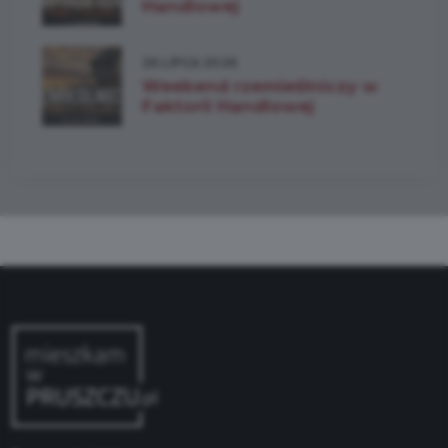
Handlowej
26 LIPCA 2026
Weekend rzemieślniczy w
Faktorii Handlowej