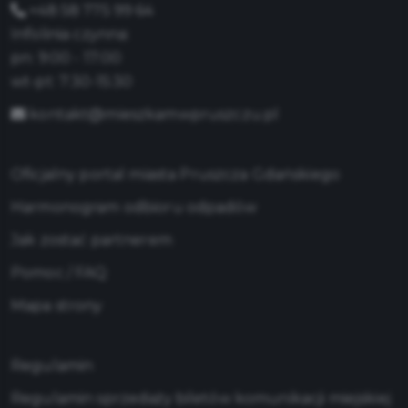
+48 58 775 99 64
Infolinia czynna:
pn: 9:00 - 17:00
wt-pt: 7:30-15:30
kontakt@mieszkamwpruszczu.pl
Oficjalny portal miasta Pruszcza Gdańskiego
Harmonogram odbioru odpadów
Jak zostać partnerem
Pomoc / FAQ
Mapa strony
Regulamin
Regulamin sprzedaży biletów komunikacji miejskiej