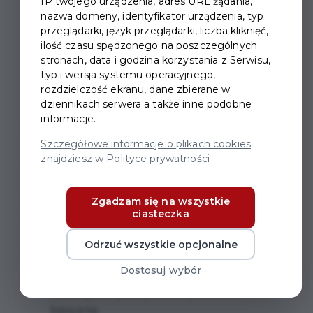
IP twojego urządzenia, adres URL żądania,
nazwa domeny, identyfikator urządzenia, typ
przeglądarki, język przeglądarki, liczba kliknięć,
ilość czasu spędzonego na poszczególnych
stronach, data i godzina korzystania z Serwisu,
IX MIĘDZYNARODOWY
typ i wersja systemu operacyjnego,
DZIEŃ SLOW JOGGINGU
rozdzielczość ekranu, dane zbierane w
dziennikach serwera a także inne podobne
informacje.
IX Międzynarodowy Dzień Slow Joggingu
Szczegółowe informacje o plikach cookies
23 maja 2026 r.
znajdziesz w Polityce prywatności
godzina 12:00
Poznaj japońską metodę biegania w tempie
Zgadzam się na wszystkie
ciasteczka
niko niko, czyli z uśmiechem na twarzy.
Odrzuć wszystkie opcjonalne
Podczas wydarzenia:
Dostosuj wybór
nauczysz się bezpiecznej techniki
biegania