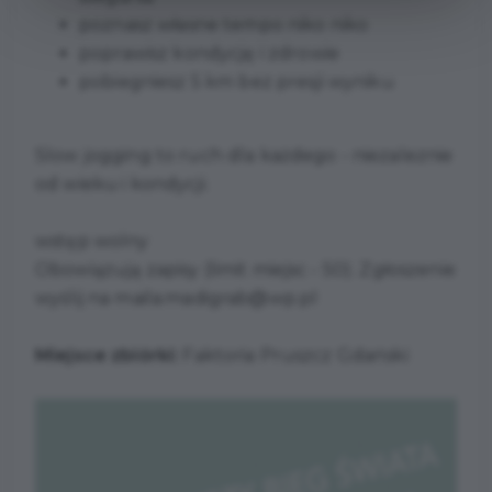
poznasz własne tempo niko niko
poprawisz kondycję i zdrowie
pobiegniesz 5 km bez presji wyniku
Slow jogging to ruch dla każdego - niezaleznie
od wieku i kondycji.
wstęp wolny
Obowiązują zapisy (limit miejsc - 50). Zgłoszenie
wyślij na maila:madigrab@wp.pl
Miejsce zbiórki:
Faktoria Pruszcz Gdański