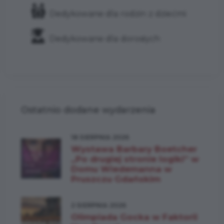
Dedykowane dla rodzin z dziećmi
Dedykowane dla dorosłych
Ostatnio dodane wydarzenia
18 SIERPNIA 2026
Wystawa Barbary Boetcher
„Po drugiej stronie logiki” w
Domu Wiedemanna w
Pruszczu Gdańskim
2 SIERPNIA 2026
Olimpiada Gocka w Faktorii