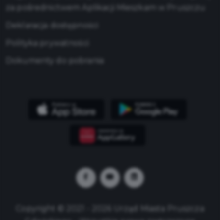
za pośrednictwem Aplikacji Mieszkam w Pruszczu
Deklaracja dostępności
Polityka prywatności
Dokumenty do pobrania
Copyright © 2021 - 2026 Urząd Miasta Pruszcza