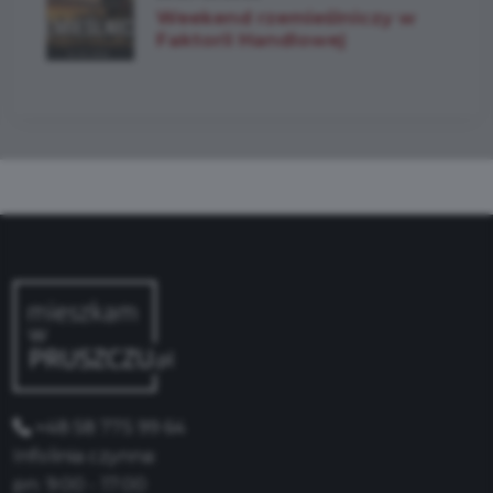
Weekend rzemieślniczy w
Faktorii Handlowej
+48 58 775 99 64
Infolinia czynna:
pn: 9:00 - 17:00