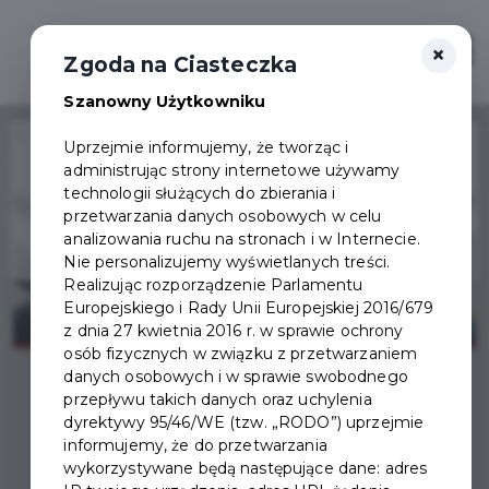
×
Zaloguj
Otwór
Zgoda na Ciasteczka
Szanowny Użytkowniku
Home
Wydarzenia
Kino: Deadpool & Wolverine - napisy
Uprzejmie informujemy, że tworząc i
administrując strony internetowe używamy
Wydarzenie już się
technologii służących do zbierania i
zakończyło
przetwarzania danych osobowych w celu
analizowania ruchu na stronach i w Internecie.
Nie personalizujemy wyświetlanych treści.
Realizując rozporządzenie Parlamentu
Europejskiego i Rady Unii Europejskiej 2016/679
z dnia 27 kwietnia 2016 r. w sprawie ochrony
osób fizycznych w związku z przetwarzaniem
danych osobowych i w sprawie swobodnego
przepływu takich danych oraz uchylenia
dyrektywy 95/46/WE (tzw. „RODO”) uprzejmie
informujemy, że do przetwarzania
wykorzystywane będą następujące dane: adres
KINO: DEADPOOL &