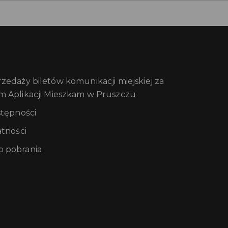
edaży biletów komunikacji miejskiej za
m Aplikacji Mieszkam w Pruszczu
stępności
atności
 pobrania