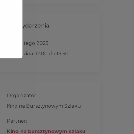
Data wydarzenia
19 lutego 2025
Godzina: 12:00 do 13:30
Organizator:
Kino na Bursztynowym Szlaku
Partner:
Kino na bursztynowym szlaku