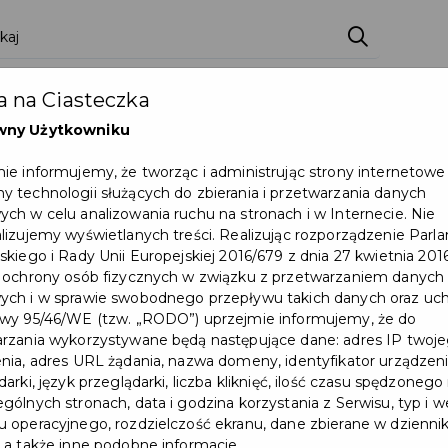
zenia
Pakiety
Partnerzy
Zostań partnerem
 na Ciasteczka
Dokumenty
Pomoc
Załóż konto
wny Użytkowniku
ie informujemy, że tworząc i administrując strony internetowe
zaginionego wujka
 technologii służących do zbierania i przetwarzania danych
ch w celu analizowania ruchu na stronach i w Internecie. Nie
Wydarzenie już się zakończył
lizujemy wyświetlanych treści. Realizując rozporządzenie Par
skiego i Rady Unii Europejskiej 2016/679 z dnia 27 kwietnia 2016
 ochrony osób fizycznych w związku z przetwarzaniem danych
ch i w sprawie swobodnego przepływu takich danych oraz uch
wy 95/46/WE (tzw. „RODO”) uprzejmie informujemy, że do
rzania wykorzystywane będą następujące dane: adres IP twoj
nia, adres URL żądania, nazwa domeny, identyfikator urządzeni
arki, język przeglądarki, liczba kliknięć, ilość czasu spędzonego
gólnych stronach, data i godzina korzystania z Serwisu, typ i w
 operacyjnego, rozdzielczość ekranu, dane zbierane w dzienni
 a także inne podobne informacje.