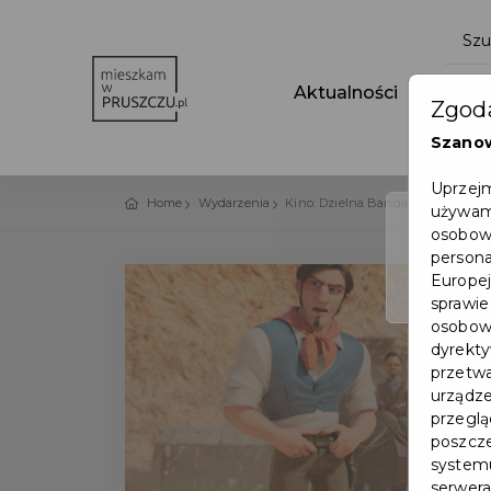
Aktualności
Wydar
Zgoda
Szano
Uprzejm
Home
Wydarzenia
Kino: Dzielna Banda i tajemnica 
używamy
osobowy
persona
Europej
sprawie
osobowy
dyrekty
przetwa
urządze
przegląd
poszcze
systemu
serwera