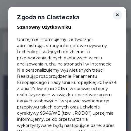
×
Zaloguj
Otwór
Zgoda na Ciasteczka
Szanowny Użytkowniku
Home
Wydarzenia
Kino: Elfy ratują święta
Uprzejmie informujemy, że tworząc i
administrując strony internetowe używamy
Wydarzenie już się
technologii służących do zbierania i
zakończyło
przetwarzania danych osobowych w celu
analizowania ruchu na stronach i w Internecie.
Nie personalizujemy wyświetlanych treści.
Realizując rozporządzenie Parlamentu
Europejskiego i Rady Unii Europejskiej 2016/679
z dnia 27 kwietnia 2016 r. w sprawie ochrony
osób fizycznych w związku z przetwarzaniem
danych osobowych i w sprawie swobodnego
przepływu takich danych oraz uchylenia
dyrektywy 95/46/WE (tzw. „RODO”) uprzejmie
informujemy, że do przetwarzania
wykorzystywane będą następujące dane: adres