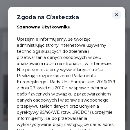
×
Zaloguj
Otwór
Zgoda na Ciasteczka
Szanowny Użytkowniku
Home
Wydarzenia
Koncert Pieśni Okudżawy
Uprzejmie informujemy, że tworząc i
administrując strony internetowe używamy
Wydarzenie już się
technologii służących do zbierania i
zakończyło
przetwarzania danych osobowych w celu
analizowania ruchu na stronach i w Internecie.
Nie personalizujemy wyświetlanych treści.
Realizując rozporządzenie Parlamentu
Europejskiego i Rady Unii Europejskiej 2016/679
z dnia 27 kwietnia 2016 r. w sprawie ochrony
osób fizycznych w związku z przetwarzaniem
danych osobowych i w sprawie swobodnego
przepływu takich danych oraz uchylenia
dyrektywy 95/46/WE (tzw. „RODO”) uprzejmie
informujemy, że do przetwarzania
wykorzystywane będą następujące dane: adres