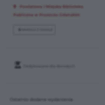
Powiatowa i Miejska Biblioteka
Publiczna w Pruszczu Gdańskim
NAWIGUJ Z GOOGLE
Dedykowane dla dorosłych
Ostatnio dodane wydarzenia