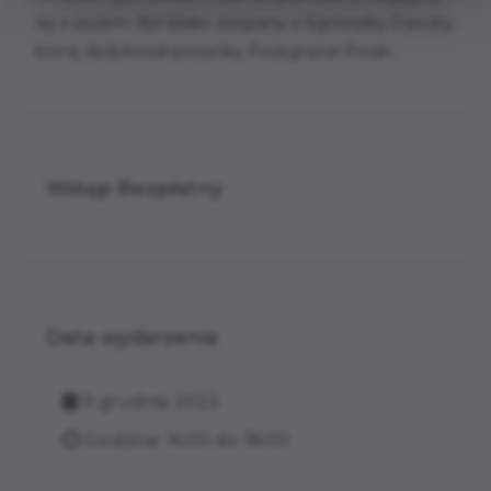
się z życiem. Był blisko związany z Agnieszką Osiecką,
której dedykował piosenkę Pożegnanie Polski.
Wstęp Bezpłatny
Data wydarzenia
9 grudnia 2023
Godzina: 16:00 do 18:00