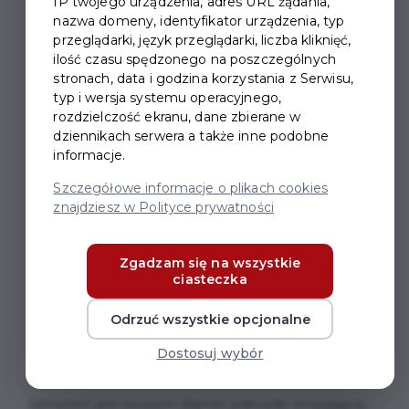
IP twojego urządzenia, adres URL żądania,
nazwa domeny, identyfikator urządzenia, typ
przeglądarki, język przeglądarki, liczba kliknięć,
ilość czasu spędzonego na poszczególnych
stronach, data i godzina korzystania z Serwisu,
KONCERT PIEŚNI
typ i wersja systemu operacyjnego,
OKUDŻAWY
rozdzielczość ekranu, dane zbierane w
dziennikach serwera a także inne podobne
informacje.
Bułat Okudżawa
–
bard
,
poeta
,
prozaik
, kompozytor
Szczegółowe informacje o plikach cookies
ballad, pieśni lirycznych i satyrycznych, dramaturg.
znajdziesz w Polityce prywatności
Największą sławę zdobył jako poeta i bard.
Początkowo wiersze Okudżawy dostępne były tylko
w drugim obiegu, dopiero później artysta miał
Zgadzam się na wszystkie
ciasteczka
możliwość oficjalnego wykonywania swoich dzieł. W
poezji Okudżawy dominuje klimat zadumy, smutku,
Odrzuć wszystkie opcjonalne
refleksji nad ludzkim losem. Częstym motywem jest
Dostosuj wybór
wojna, jednak bywa ona zazwyczaj jedynie tłem dla
egzystencjalnych rozważań, najważniejszym
tematem jest bowiem dramat jednostki zmagającej