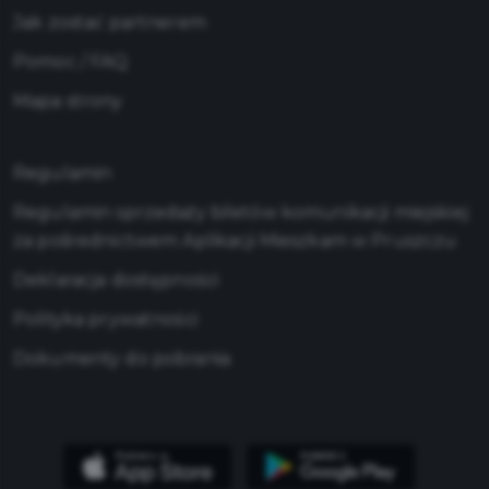
Jak zostać partnerem
Pomoc / FAQ
Mapa strony
Regulamin
Regulamin sprzedaży biletów komunikacji miejskiej
za pośrednictwem Aplikacji Mieszkam w Pruszczu
Deklaracja dostępności
Polityka prywatności
Dokumenty do pobrania