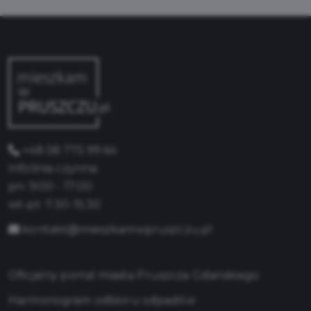
+48 58 775 99 64
Infolinia czynna:
pn: 9:00 - 17:00
wt-pt: 7:30-15:30
kontakt@mieszkamwpruszczu.pl
Oficjalny portal miasta Pruszcza Gdańskiego
Harmonogram odbioru odpadów