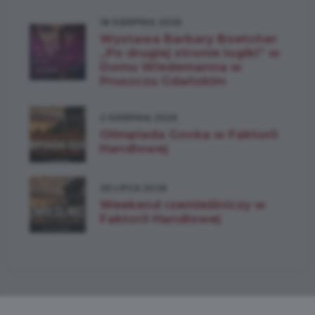
18 SIERPNIA 2026
Wystawa Barbary Boetcher
„Po drugiej stronie logiki” w
Domu Wiedemanna w
Pruszczu Gdańskim
2 SIERPNIA 2026
Olimpiada Gocka w Faktorii
Handlowej
26 LIPCA 2026
Weekend rzemieślniczy w
Faktorii Handlowej