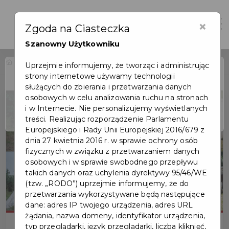
×
Zaloguj
Otwór
Zgoda na Ciasteczka
Szanowny Użytkowniku
Home
Wydarzenia
Lato na Faktorii Handlowej
Uprzejmie informujemy, że tworząc i administrując
strony internetowe używamy technologii
Wydarzenie już się
służących do zbierania i przetwarzania danych
zakończyło
osobowych w celu analizowania ruchu na stronach
i w Internecie. Nie personalizujemy wyświetlanych
treści. Realizując rozporządzenie Parlamentu
Europejskiego i Rady Unii Europejskiej 2016/679 z
dnia 27 kwietnia 2016 r. w sprawie ochrony osób
fizycznych w związku z przetwarzaniem danych
osobowych i w sprawie swobodnego przepływu
takich danych oraz uchylenia dyrektywy 95/46/WE
(tzw. „RODO”) uprzejmie informujemy, że do
przetwarzania wykorzystywane będą następujące
dane: adres IP twojego urządzenia, adres URL
żądania, nazwa domeny, identyfikator urządzenia,
typ przeglądarki, język przeglądarki, liczba kliknięć,