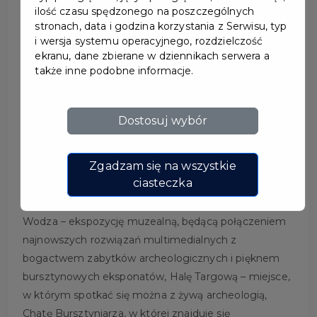
ilość czasu spędzonego na poszczególnych
stronach, data i godzina korzystania z Serwisu, typ
i wersja systemu operacyjnego, rozdzielczość
ekranu, dane zbierane w dziennikach serwera a
LATO NA FAKTORII
także inne podobne informacje.
HANDLOWEJ
Dostosuj wybór
W południowej części miasta na odwiedzających
Pruszcz Gdański czeka zrekonstruowana Faktoria
Zgadzam się na wszystkie
Handlowa z okresu wpływów rzymskich. Faktoria jest
ciasteczka
miejscem pełnym życia, łączy historię z
teraźniejszością. Możemy tam obejrzeć m.in. Chatę
Wodza – ekspozycję muzealną, będącą połączeniem
najnowszych rozwiązań multimedialnych z
bogactwem zabytków archeologicznych i pięknem
bursztynowych eksponatów, Halę Targową – miejsce,
w którym spotkać się można z żywą archeologią,
Chatę Bursztyniarza, w której znajduje się