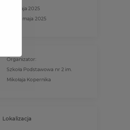
5 maja 2025
do: 30 maja 2025
Organizator:
Szkoła Podstawowa nr 2 im.
Mikołaja Kopernika
Lokalizacja