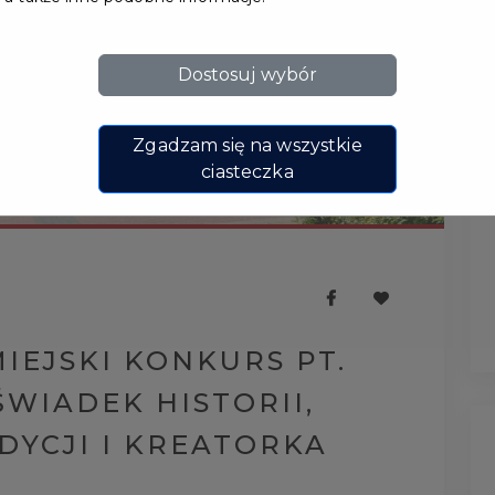
Dostosuj wybór
Zgadzam się na wszystkie
ciasteczka
IEJSKI KONKURS PT.
ŚWIADEK HISTORII,
DYCJI I KREATORKA