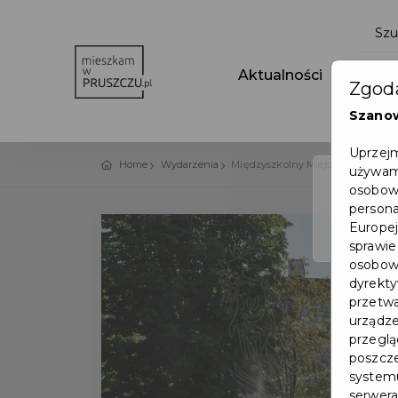
Aktualności
Wydar
Zgoda
Szano
Uprzejm
Home
Wydarzenia
Międzyszkolny Miejski Konkurs pt. 
używamy
osobowy
persona
Europej
sprawie
osobowy
dyrekty
przetwa
urządze
przegląd
poszcze
systemu
serwera