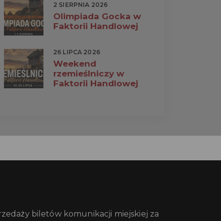
2 SIERPNIA 2026
Olimpiada Gocka w
Faktorii Handlowej
26 LIPCA 2026
Weekend
rzemieślniczy w
Faktorii Handlowej
edaży biletów komunikacji miejskiej za