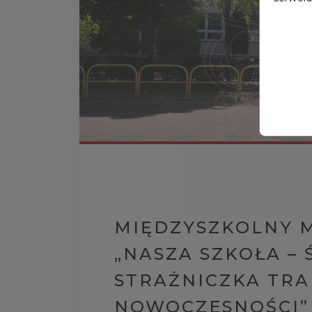
MIĘDZYSZKOLNY M
„NASZA SZKOŁA – 
STRAŻNICZKA TRA
NOWOCZESNOŚCI”