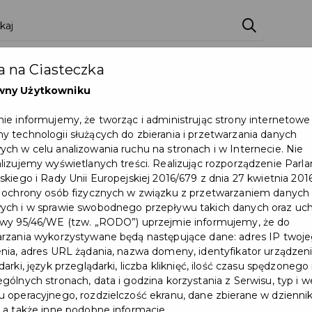
zenia
Pakiety
Partnerzy
Zostań partnerem
 na Ciasteczka
Dokumenty
Pomoc
Załóż konto
wny Użytkowniku
ie informujemy, że tworząc i administrując strony internetowe
„Nasza szkoła – świadek historii, strażniczka tradycji i kreatorka nowoczesności”
 technologii służących do zbierania i przetwarzania danych
ch w celu analizowania ruchu na stronach i w Internecie. Nie
Wydarzenie już się zakończył
lizujemy wyświetlanych treści. Realizując rozporządzenie Par
skiego i Rady Unii Europejskiej 2016/679 z dnia 27 kwietnia 2016
 ochrony osób fizycznych w związku z przetwarzaniem danych
ch i w sprawie swobodnego przepływu takich danych oraz uch
wy 95/46/WE (tzw. „RODO”) uprzejmie informujemy, że do
rzania wykorzystywane będą następujące dane: adres IP twoj
nia, adres URL żądania, nazwa domeny, identyfikator urządzeni
arki, język przeglądarki, liczba kliknięć, ilość czasu spędzonego
gólnych stronach, data i godzina korzystania z Serwisu, typ i w
 operacyjnego, rozdzielczość ekranu, dane zbierane w dzienni
 a także inne podobne informacje.