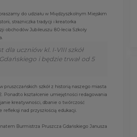
apraszamy do udziału w Międzyszkolnym Miejskim
orii, strażniczka tradycji i kreatorka
zji obchodów Jubileuszu 80-lecia Szkoły
a.
dla uczniów kl. I-VIII szkół
dańskiego i będzie trwał od 5
 pruszczańskich szkół z historią naszego miasta
2. Ponadto kształcenie umiejętności redagowania
janie kreatywności, dbanie o twórczość
 refleksji nad przyszłością edukacji.
onatem Burmistrza Pruszcza Gdańskiego Janusza