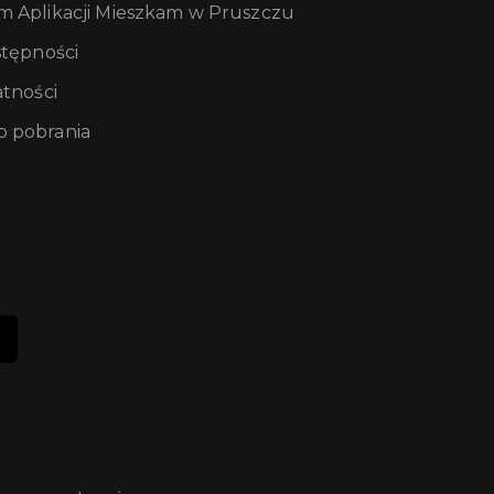
m Aplikacji Mieszkam w Pruszczu
stępności
atności
 pobrania