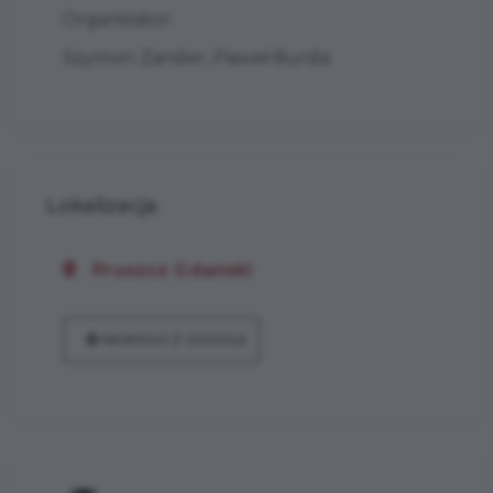
Organizator:
Szymon Zander, Paweł Burda
Lokalizacja
Pruszcz Gdański
NAWIGUJ Z GOOGLE