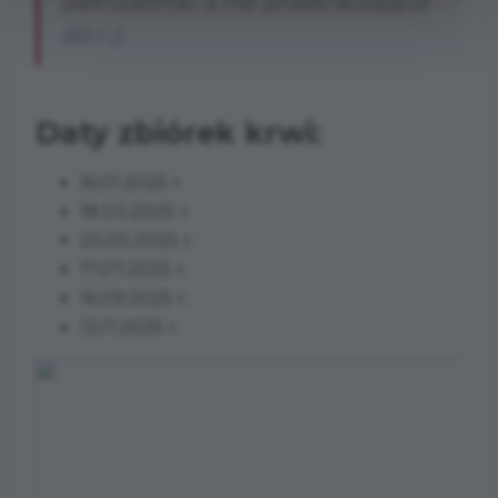
pełnoletnie, a nie przekraczające
60 r.ż.
Daty zbiórek krwi:
16.01.2025 r.
18.03.2025 r.
20.05.2025 r.
17.07.2025 r.
16.09.2025 r.
13.11.2025 r.