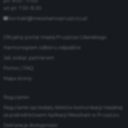
pn: 9:00 - 17:00
wt-pt: 7:30-15:30
kontakt@mieszkamwpruszczu.pl
Oficjalny portal miasta Pruszcza Gdańskiego
Harmonogram odbioru odpadów
Jak zostać partnerem
Pomoc / FAQ
Mapa strony
Regulamin
Regulamin sprzedaży biletów komunikacji miejskiej
za pośrednictwem Aplikacji Mieszkam w Pruszczu
Deklaracja dostępności