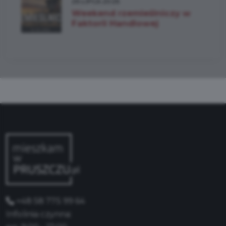
26 LIPCA 2026
Weekend rzemieślniczy w
Faktorii Handlowej
+48 58 775 99 64
Infolinia czynna: