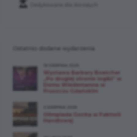
Dedykowane dla dorosłych
Ostatnio dodane wydarzenia
18 SIERPNIA 2026
Wystawa Barbary Boetcher
„Po drugiej stronie logiki” w
Domu Wiedemanna w
Pruszczu Gdańskim
2 SIERPNIA 2026
Olimpiada Gocka w Faktorii
Handlowej