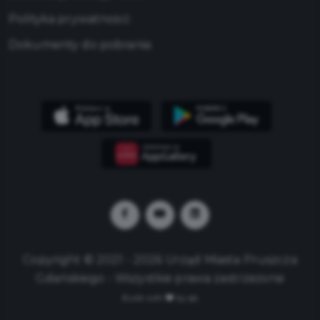
Polityka prywatności
Dokumenty do pobrania
Copyright © 2021 - 2026 Urząd Miasta Pruszcza
Gdańskiego - Wszystkie prawa zastrzeżone
Build with
by qb