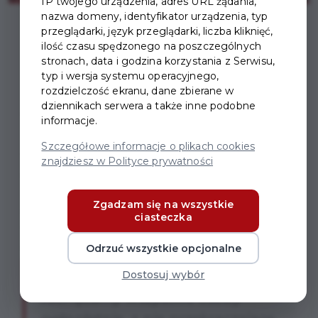
IP twojego urządzenia, adres URL żądania,
nazwa domeny, identyfikator urządzenia, typ
przeglądarki, język przeglądarki, liczba kliknięć,
ilość czasu spędzonego na poszczególnych
stronach, data i godzina korzystania z Serwisu,
typ i wersja systemu operacyjnego,
MOBILNA ZBIÓRKA KRWI
rozdzielczość ekranu, dane zbierane w
dziennikach serwera a także inne podobne
W PRUSZCZU GDAŃSKIM
informacje.
Szczegółowe informacje o plikach cookies
W imieniu organizatorów zapraszamy do udziału w
znajdziesz w Polityce prywatności
akcji krwiodawstwa w Pruszczu Gdańskim. Mobilna
zbiórka krwi będzie prowadzona przez Regionalne
Zgadzam się na wszystkie
Centrum Krwiodawstwa i Krwiolecznictwa przy Domu
ciasteczka
Wiedemanna (ul. Krótka 6) w godz. 8:30-13:30 w
Odrzuć wszystkie opcjonalne
wybrane daty.
Do wzięcia udziału w akcji
Dostosuj wybór
zachęcamy wszystkie osoby