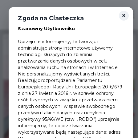
×
Zaloguj
Otwór
Zgoda na Ciasteczka
Szanowny Użytkowniku
Home
Wydarzenia
Mobilna Zbiórka Krwi w Pruszczu Gdańskim
Uprzejmie informujemy, że tworząc i
administrując strony internetowe używamy
Wydarzenie już się
technologii służących do zbierania i
zakończyło
przetwarzania danych osobowych w celu
analizowania ruchu na stronach i w Internecie.
Nie personalizujemy wyświetlanych treści.
Realizując rozporządzenie Parlamentu
Europejskiego i Rady Unii Europejskiej 2016/679
z dnia 27 kwietnia 2016 r. w sprawie ochrony
osób fizycznych w związku z przetwarzaniem
danych osobowych i w sprawie swobodnego
przepływu takich danych oraz uchylenia
dyrektywy 95/46/WE (tzw. „RODO”) uprzejmie
informujemy, że do przetwarzania
wykorzystywane będą następujące dane: adres