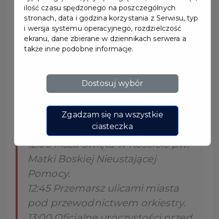
ilość czasu spędzonego na poszczególnych
OBCHODY ROCZNICY
stronach, data i godzina korzystania z Serwisu, typ
i wersja systemu operacyjnego, rozdzielczość
UCHWALENIA
ekranu, dane zbierane w dziennikach serwera a
także inne podobne informacje.
KONSTYTUCJI 3 MAJA
3 maja 2025 roku odbędą się uroczyste obchody z
Dostosuj wybór
okazji Święta Konstytucji.
Zgadzam się na wszystkie
ciasteczka
OFICJALNE OBCHODY
12:00 Msza Święta w Kościele pw.
Matki Boskiej Nieustającej
Pomocy.
12:45 Przemarsz ulicami miasta
pod przewodnictwem orkiestry.
13:00 Oficjalne uroczystości przed