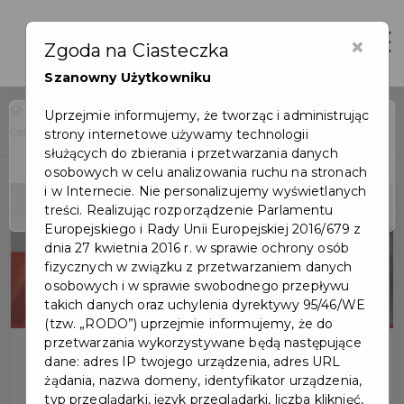
×
Zaloguj
Otwór
Zgoda na Ciasteczka
Szanowny Użytkowniku
Home
Wydarzenia
Uprzejmie informujemy, że tworząc i administrując
Obchody rocznicy uchwalenia Konstytucji 3 Maja
strony internetowe używamy technologii
Wydarzenie już się
służących do zbierania i przetwarzania danych
zakończyło
osobowych w celu analizowania ruchu na stronach
i w Internecie. Nie personalizujemy wyświetlanych
treści. Realizując rozporządzenie Parlamentu
Europejskiego i Rady Unii Europejskiej 2016/679 z
dnia 27 kwietnia 2016 r. w sprawie ochrony osób
fizycznych w związku z przetwarzaniem danych
osobowych i w sprawie swobodnego przepływu
takich danych oraz uchylenia dyrektywy 95/46/WE
(tzw. „RODO”) uprzejmie informujemy, że do
przetwarzania wykorzystywane będą następujące
dane: adres IP twojego urządzenia, adres URL
żądania, nazwa domeny, identyfikator urządzenia,
typ przeglądarki, język przeglądarki, liczba kliknięć,