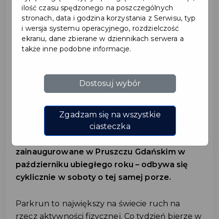
ilość czasu spędzonego na poszczególnych
stronach, data i godzina korzystania z Serwisu, typ
i wersja systemu operacyjnego, rozdzielczość
ekranu, dane zbierane w dziennikach serwera a
także inne podobne informacje.
PARKRUN FAKTORIA –
ŚWIATOWY RUCH
Dostosuj wybór
BIEGOWY W PRUSZCZU
GDAŃSKIM!
Zgadzam się na wszystkie
ciasteczka
Parkrun Faktoria – wydarzenie
zainaugurowane w Pruszczu Gdańskim w
październiku ubiegłego roku – odbywa się
cyklicznie w soboty o tej samej porze.
Parkrun to największy na świecie ruch na
rzecz aktywności fizycznej. Co tydzień bierze w