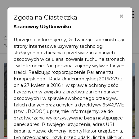
×
Zaloguj
Otwór
Zgoda na Ciasteczka
Szanowny Użytkowniku
Home
Wydarzenia
Uprzejmie informujemy, że tworząc i administrując
strony internetowe używamy technologii
Parkrun Faktoria – światowy ruch biegowy w Pruszczu Gdańskim!
służących do zbierania i przetwarzania danych
osobowych w celu analizowania ruchu na stronach
i w Internecie. Nie personalizujemy wyświetlanych
treści. Realizując rozporządzenie Parlamentu
Europejskiego i Rady Unii Europejskiej 2016/679 z
dnia 27 kwietnia 2016 r. w sprawie ochrony osób
fizycznych w związku z przetwarzaniem danych
osobowych i w sprawie swobodnego przepływu
takich danych oraz uchylenia dyrektywy 95/46/WE
(tzw. „RODO”) uprzejmie informujemy, że do
przetwarzania wykorzystywane będą następujące
dane: adres IP twojego urządzenia, adres URL
żądania, nazwa domeny, identyfikator urządzenia,
typ przeglądarki, język przeglądarki, liczba kliknięć,