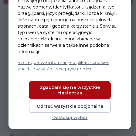
IP twojego urządzenia, adres URL żądania,
nazwa domeny, identyfikator urządzenia, typ
przeglądarki, język przeglądarki, liczba kliknięć,
ilość czasu spędzonego na poszczególnych
stronach, data i godzina korzystania z Serwisu,
typ i wersja systemu operacyjnego,
rozdzielczość ekranu, dane zbierane w
SPEKTAKL CICHA NOC
dziennikach serwera a także inne podobne
informacje.
Serdecznie zapraszamy na spektakl “Cicha Noc” w
Szczegółowe informacje o plikach cookies
wykonaniu aktorów z Mała Akademia Teatralna i
znajdziesz w Polityce prywatności
reżyserii Sławomira Kochanka!
Zgadzam się na wszystkie
Kto nie widział go ostatnio ma szansę w najbliższy
ciasteczka
poniedziałek.
A jeżeli już widzieliście – i tak przyjdźcie! Tym razem
Odrzuć wszystkie opcjonalne
będzie to inna, nowa, jeszcze bardziej przerażająca
Dostosuj wybór
odsłona tej historii.