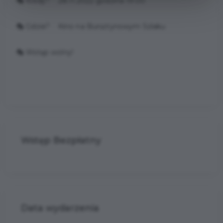
🎭 Kiedy? 28.11.2022 godzina 19:00
🎭 Gdzie? Kino na Bursztynowym Szlaku
🎭 Wstęp wolny!
Wstęp Bezpłatny
Data wydarzenia