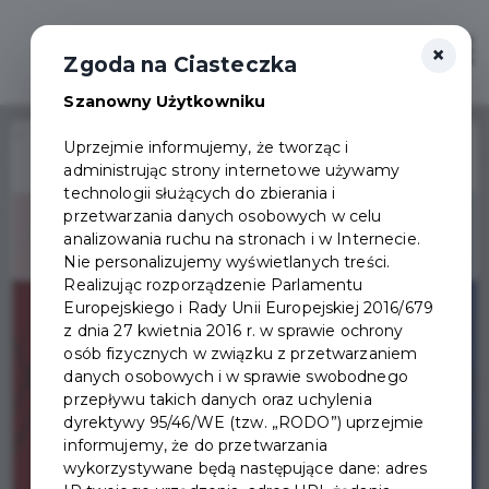
×
Zaloguj
Otwór
Zgoda na Ciasteczka
Szanowny Użytkowniku
Home
Wydarzenia
Spektakl Cicha Noc
Uprzejmie informujemy, że tworząc i
administrując strony internetowe używamy
Wydarzenie już się
technologii służących do zbierania i
zakończyło
przetwarzania danych osobowych w celu
analizowania ruchu na stronach i w Internecie.
Nie personalizujemy wyświetlanych treści.
Realizując rozporządzenie Parlamentu
Europejskiego i Rady Unii Europejskiej 2016/679
z dnia 27 kwietnia 2016 r. w sprawie ochrony
osób fizycznych w związku z przetwarzaniem
danych osobowych i w sprawie swobodnego
przepływu takich danych oraz uchylenia
dyrektywy 95/46/WE (tzw. „RODO”) uprzejmie
informujemy, że do przetwarzania
wykorzystywane będą następujące dane: adres