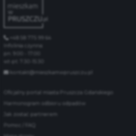
+48 58 775 99 64
Infolinia czynna:
pn: 9:00 - 17:00
wt-pt: 7:30-15:30
kontakt@mieszkamwpruszczu.pl
Oficjalny portal miasta Pruszcza Gdańskiego
Harmonogram odbioru odpadów
Jak zostać partnerem
Pomoc / FAQ