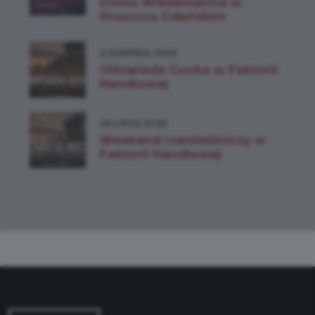
Domu Wiedemanna w
Pruszczu Gdańskim
2 SIERPNIA 2026
Olimpiada Gocka w Faktorii
Handlowej
26 LIPCA 2026
Weekend rzemieślniczy w
Faktorii Handlowej