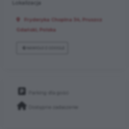
Lokalizacja
Fryderyka Chopina 34, Pruszcz
Gdański, Polska
NAWIGUJ Z GOOGLE
Parking dla gości
Dostępne zadaszenie