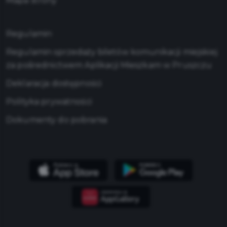
Mapa strony
Regulamin
Regulamin sprzedaży biletów komunikacji miejskiej
za pośrednictwem Aplikacji Mieszkam w Pruszczu
Deklaracja dostępności
Polityka prywatności
Dokumenty do pobrania