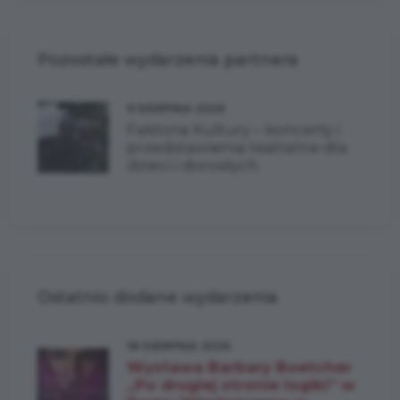
Pozostałe wydarzenia partnera
9 SIERPNIA 2026
Faktoria Kultury – koncerty i
przedstawienia teatralne dla
dzieci i dorosłych
Ostatnio dodane wydarzenia
18 SIERPNIA 2026
Wystawa Barbary Boetcher
„Po drugiej stronie logiki” w