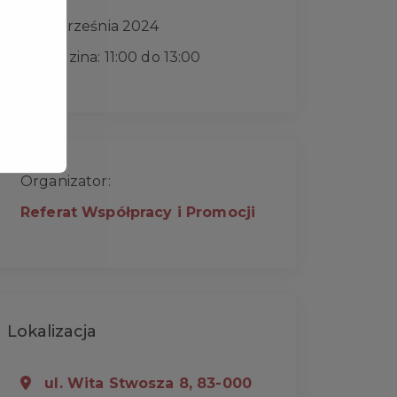
17 września 2024
Godzina: 11:00 do 13:00
Organizator:
Referat Współpracy i Promocji
Lokalizacja
ul. Wita Stwosza 8, 83-000