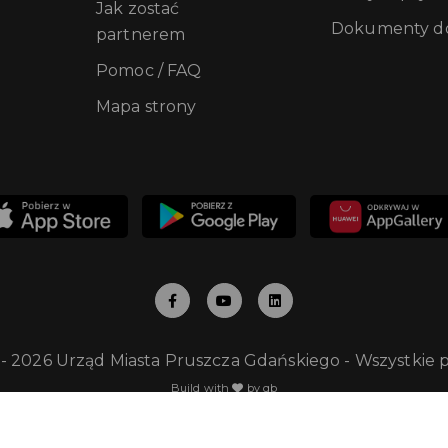
Jak zostać
Dokumenty do
partnerem
Pomoc / FAQ
Mapa strony
 - 2026 Urząd Miasta Pruszcza Gdańskiego - Wszystkie 
Build with
by qb