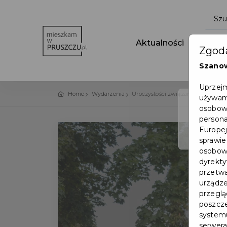
Aktualności
Wydar
Zgoda
Szano
Uprzejm
Home
Wydarzenia
Uroczystości związane z obchoda
używamy
osobowy
persona
Europej
sprawie
osobowy
dyrekty
przetwa
urządze
przegląd
poszcze
systemu
serwera