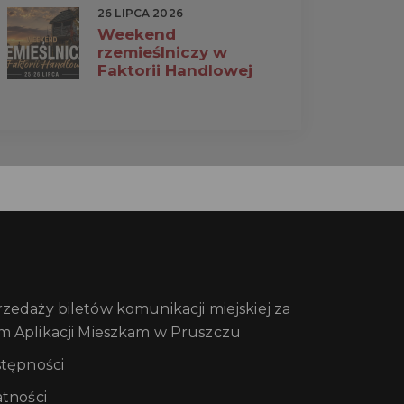
26 LIPCA 2026
Weekend
rzemieślniczy w
Faktorii Handlowej
edaży biletów komunikacji miejskiej za
m Aplikacji Mieszkam w Pruszczu
stępności
atności