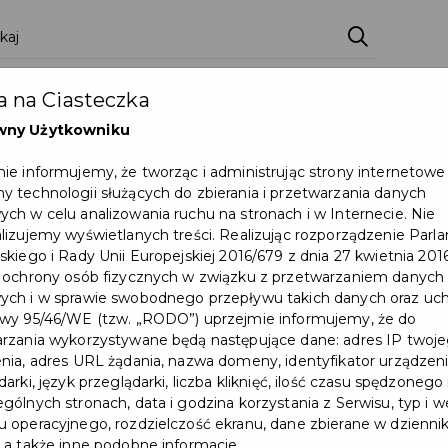
zenia
Pakiety
Partnerzy
Zostań partnerem
 na Ciasteczka
Dokumenty
Pomoc
Załóż konto
wny Użytkowniku
ie informujemy, że tworząc i administrując strony internetowe
mi Światowego Dnia Sybiraka
 technologii służących do zbierania i przetwarzania danych
ch w celu analizowania ruchu na stronach i w Internecie. Nie
Wydarzenie już się zakończył
lizujemy wyświetlanych treści. Realizując rozporządzenie Par
skiego i Rady Unii Europejskiej 2016/679 z dnia 27 kwietnia 2016
 ochrony osób fizycznych w związku z przetwarzaniem danych
ch i w sprawie swobodnego przepływu takich danych oraz uch
wy 95/46/WE (tzw. „RODO”) uprzejmie informujemy, że do
rzania wykorzystywane będą następujące dane: adres IP twoj
nia, adres URL żądania, nazwa domeny, identyfikator urządzeni
arki, język przeglądarki, liczba kliknięć, ilość czasu spędzonego
gólnych stronach, data i godzina korzystania z Serwisu, typ i w
 operacyjnego, rozdzielczość ekranu, dane zbierane w dzienni
 a także inne podobne informacje.