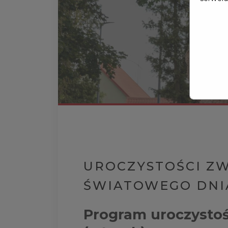
UROCZYSTOŚCI Z
ŚWIATOWEGO DNI
Program uroczystośc