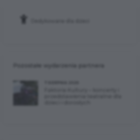
Dedykowane dla dzieci
Pozostałe wydarzenia partnera
7 SIERPNIA 2026
Faktoria Kultury – koncerty i
przedstawienia teatralne dla
dzieci i dorosłych