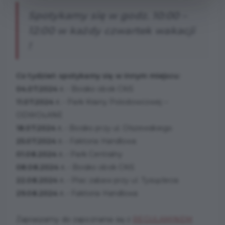
Spotykamy się w godz. 10:00 –
12:00 w każdy czwartek wakacji
!
Co tydzień spotykamy się w innym miejscu:
04.07.2024 r.
- Boisko obok CKiS
11.07.2024 r.
- Park Krainy Polodowcowej –
ODWOŁANE
18.07.2024 r.
- Boisko przy ul. Olszewskiego
25.07.2024 r.
- Faktoria Handlowa
01.08.2024 r.
- Park Centralny
08.08.2024 r.
- Boisko obok CKiS
22.08.2024 r.
- Plac zabaw przy ul. Tysiąclecia
29.08.2024 r.
- Faktoria Handlowa
Zapraszamy do zapoznania się z
REGULAMINEM