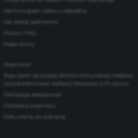
Harmonogram odbioru odpadów
Jak zostać partnerem
Pomoc / FAQ
Mapa strony
Regulamin
Regulamin sprzedaży biletów komunikacji miejskiej
za pośrednictwem Aplikacji Mieszkam w Pruszczu
Deklaracja dostępności
Polityka prywatności
Dokumenty do pobrania