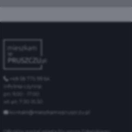
+48 58 775 99 64
Infolinia czynna:
pn: 9:00 - 17:00
wt-pt: 7:30-15:30
kontakt@mieszkamwpruszczu.pl
Oficjalny portal miasta Pruszcza Gdańskiego