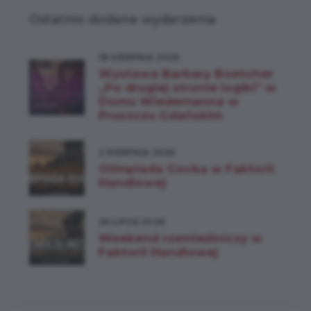
Ostatnio dodane wydarzenia
18 SIERPNIA 2026
Wystawa Barbary Boetcher
„Po drugiej stronie logiki” w
Domu Wiedemanna w
Pruszczu Gdańskim
2 SIERPNIA 2026
Olimpiada Gocka w Faktorii
Handlowej
26 LIPCA 2026
Weekend rzemieślniczy w
Faktorii Handlowej