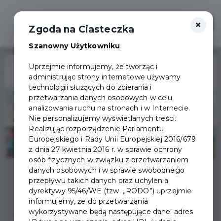
×
Zaloguj
Otwór
Zgoda na Ciasteczka
Szanowny Użytkowniku
Home
Wydarzenia
Wakacje w mieście - festyny dla dzieci
Uprzejmie informujemy, że tworząc i
administrując strony internetowe używamy
Wydarzenie już się
technologii służących do zbierania i
zakończyło
przetwarzania danych osobowych w celu
analizowania ruchu na stronach i w Internecie.
Nie personalizujemy wyświetlanych treści.
Realizując rozporządzenie Parlamentu
Europejskiego i Rady Unii Europejskiej 2016/679
z dnia 27 kwietnia 2016 r. w sprawie ochrony
osób fizycznych w związku z przetwarzaniem
danych osobowych i w sprawie swobodnego
przepływu takich danych oraz uchylenia
dyrektywy 95/46/WE (tzw. „RODO”) uprzejmie
informujemy, że do przetwarzania
wykorzystywane będą następujące dane: adres
WAKACJE W MIEŚCIE -