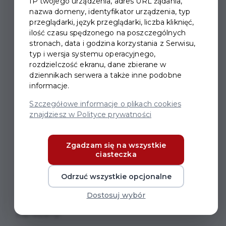
IP twojego urządzenia, adres URL żądania,
nazwa domeny, identyfikator urządzenia, typ
FESTYNY DLA DZIECI
przeglądarki, język przeglądarki, liczba kliknięć,
ilość czasu spędzonego na poszczególnych
stronach, data i godzina korzystania z Serwisu,
Zapraszamy dzieci spędzające Wakacje w mieście do
typ i wersja systemu operacyjnego,
wspólnych zabaw w każde czwartkowe
rozdzielczość ekranu, dane zbierane w
przedpołudnie.
dziennikach serwera a także inne podobne
informacje.
Będziemy się spotykać w pruszczańskich parkach, na
Szczegółowe informacje o plikach cookies
boiskach i placach zabaw.
znajdziesz w Polityce prywatności
W programie przewidziane są zajęcia sportowe i
animacje z młodymi aktorami MAT.
Zgadzam się na wszystkie
Dodatkowo pojawiać się będą także inne atrakcje,
ciasteczka
m.in.: malowanie buziek, brokatowe tatuaże czy bańki
mydlane.
Odrzuć wszystkie opcjonalne
Dostosuj wybór
Na pewno znajdzie się coś ciekawego dla każdego.
Zapraszamy!