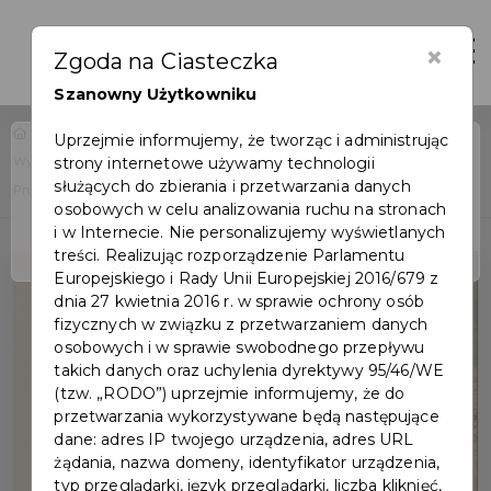
×
Zaloguj
Otwór
Zgoda na Ciasteczka
Szanowny Użytkowniku
Home
Wydarzenia
Uprzejmie informujemy, że tworząc i administrując
Wykład dla mieszkańców pt. "Sport i rekreacja w sztuce" w MOPS w
strony internetowe używamy technologii
Wydarzenie już się
służących do zbierania i przetwarzania danych
Pruszczu Gdańskim
zakończyło
osobowych w celu analizowania ruchu na stronach
i w Internecie. Nie personalizujemy wyświetlanych
treści. Realizując rozporządzenie Parlamentu
Europejskiego i Rady Unii Europejskiej 2016/679 z
dnia 27 kwietnia 2016 r. w sprawie ochrony osób
fizycznych w związku z przetwarzaniem danych
osobowych i w sprawie swobodnego przepływu
takich danych oraz uchylenia dyrektywy 95/46/WE
(tzw. „RODO”) uprzejmie informujemy, że do
przetwarzania wykorzystywane będą następujące
dane: adres IP twojego urządzenia, adres URL
żądania, nazwa domeny, identyfikator urządzenia,
typ przeglądarki, język przeglądarki, liczba kliknięć,