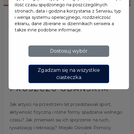
ilość czasu spędzonego na poszczególnych
stronach, data i godzina korzystania z Serwisu, typ
i wersja systemu operacyjnego, rozdzielczość
ekranu, dane zbierane w dziennikach serwera a
także inne podobne informacje.
WYKŁAD DLA
Dostosuj wybór
MIESZKAŃCÓW PT.
"SPORT I REKREACJA W
Zgadzam się na wszystkie
SZTUCE" W MOPS W
ciasteczka
PRUSZCZU GDAŃSKIM
Jak artyści na przestrzeni lat przedstawiali sport,
aktywność fizyczną i różne formy spędzania wolnego
czasu? Jak zmieniało się ich spojrzenie na ruch,
rywalizację i rekreację? Miejski Ośrodek Pomocy