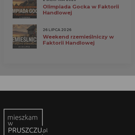
Olimpiada Gocka w Faktorii
Handlowej
26 LIPCA 2026
Weekend rzemieślniczy w
Faktorii Handlowej