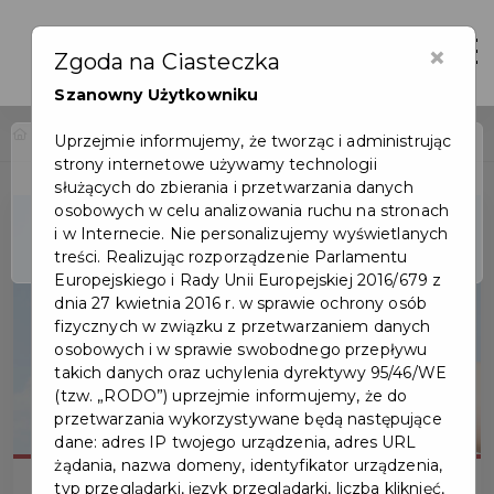
×
Zaloguj
Otwór
Zgoda na Ciasteczka
Szanowny Użytkowniku
Home
Wydarzenia
XVII Miejski Sejmik Ekologiczny
Uprzejmie informujemy, że tworząc i administrując
strony internetowe używamy technologii
Wydarzenie już się
służących do zbierania i przetwarzania danych
zakończyło
osobowych w celu analizowania ruchu na stronach
i w Internecie. Nie personalizujemy wyświetlanych
treści. Realizując rozporządzenie Parlamentu
Europejskiego i Rady Unii Europejskiej 2016/679 z
dnia 27 kwietnia 2016 r. w sprawie ochrony osób
fizycznych w związku z przetwarzaniem danych
osobowych i w sprawie swobodnego przepływu
takich danych oraz uchylenia dyrektywy 95/46/WE
(tzw. „RODO”) uprzejmie informujemy, że do
przetwarzania wykorzystywane będą następujące
dane: adres IP twojego urządzenia, adres URL
żądania, nazwa domeny, identyfikator urządzenia,
typ przeglądarki, język przeglądarki, liczba kliknięć,