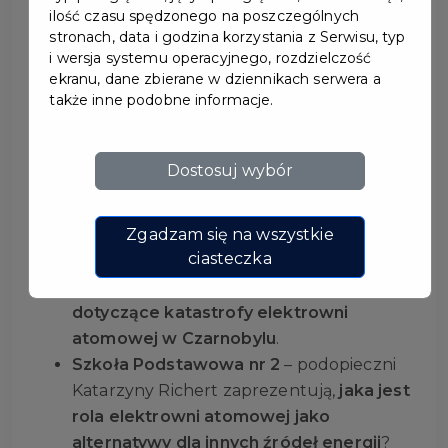
ilość czasu spędzonego na poszczególnych
stronach, data i godzina korzystania z Serwisu, typ
i wersja systemu operacyjnego, rozdzielczość
ekranu, dane zbierane w dziennikach serwera a
XVII MIEJSKI SEJMIK
także inne podobne informacje.
EKOLOGICZNY
Dostosuj wybór
W wydarzeniu wezmą udział przedstawiciele
pruszczańskich szkół podstawowych, którzy
Zgadzam się na wszystkie
przeprowadzą debatę w pięciu obszarach:
ciasteczka
Szkoła Podstawowa nr 1
– podopieczni
Anny Siwiec przedstawią
informacje
dotyczące katastrofy elektrowni
atomowej w Czarnobylu
.
Szkoła Podstawowa nr 2
– podopieczni
Katarzyny Richert zaprezentują,
jaka jest
rola elektrowni atomowej jako
alternatywy dla innych źródeł energii
?