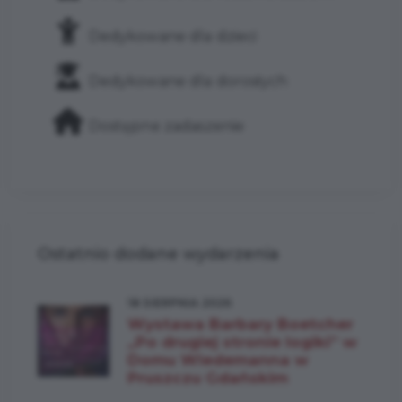
Dedykowane dla dzieci
Dedykowane dla dorosłych
Dostępne zadaszenie
Ostatnio dodane wydarzenia
18 SIERPNIA 2026
Wystawa Barbary Boetcher
„Po drugiej stronie logiki” w
Domu Wiedemanna w
Pruszczu Gdańskim