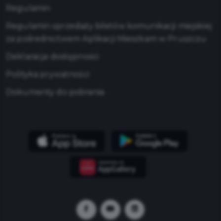
Regulamin
Regulamin sprzedaży biletów komunikacji miejskiej
za pośrednictwem Aplikacji Mieszkam w Pruszczu
Deklaracja dostępności
Polityka prywatności
Dokumenty do pobrania