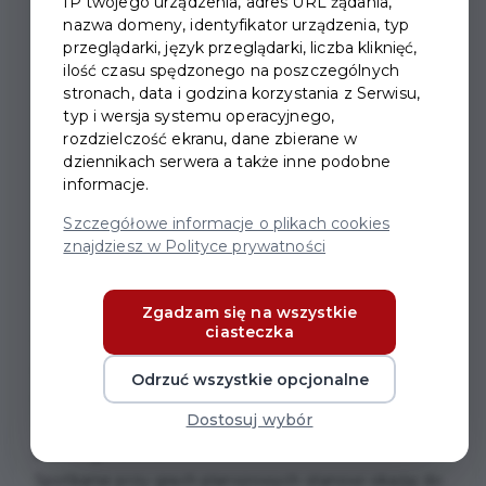
IP twojego urządzenia, adres URL żądania,
nazwa domeny, identyfikator urządzenia, typ
przeglądarki, język przeglądarki, liczba kliknięć,
ilość czasu spędzonego na poszczególnych
stronach, data i godzina korzystania z Serwisu,
ZAPRASZAMY NA
typ i wersja systemu operacyjnego,
PLANSZÓWKI
rozdzielczość ekranu, dane zbierane w
dziennikach serwera a także inne podobne
informacje.
Zapraszamy miłośników gier planszowych na
Szczegółowe informacje o plikach cookies
spotkanie miłośników planszówek.
znajdziesz w Polityce prywatności
Dla kogo?
Dla wszystkich. Dla każdego, kto ma ochotę spędzić
Zgadzam się na wszystkie
ciasteczka
miło czas. Spotkanie przeznaczone jest zarówno dla
początkujących graczy, jak i też dla mistrzów
Odrzuć wszystkie opcjonalne
planszówek.
Dostosuj wybór
Dlaczego warto?
Spotkanie przy grach planszowych stanowi okazję do