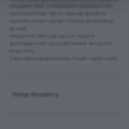
nawiązania relacji z rówieśnikami, spędzenia czasu
wśród innych ludzi. Jest to wspaniały sposób na
ćwiczenie umysłu i pamięci. Podczas gry kształtuje
się wiele
umiejętności, takich jak logiczne myślenie,
spostrzegawczość czy podejmowanie decyzji pod
presją czasu.
Dobra zabawa gwarantowana. Przyjdź i zagraj z nami.
Wstęp Bezpłatny