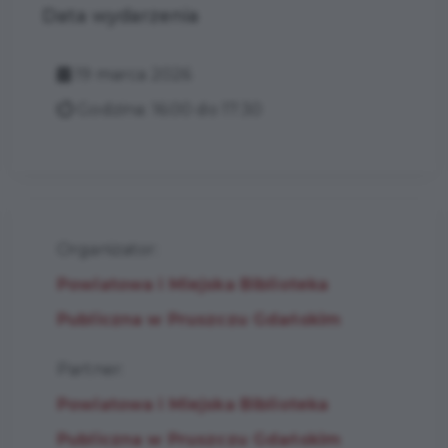
Data wydarzenia
19 marca 2026
Godzina: 16:00 do 17:30
Organizator:
Powiatowa i Miejska Biblioteka
Publiczna w Pruszczu Gdańskim
Partner:
Powiatowa i Miejska Biblioteka
Publiczna w Pruszczu Gdańskim