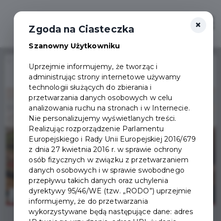
×
Zaloguj
Otwór
Zgoda na Ciasteczka
Szanowny Użytkowniku
Home
Wydarzenia
Zapraszamy na planszówki
Uprzejmie informujemy, że tworząc i
administrując strony internetowe używamy
Wydarzenie już się
technologii służących do zbierania i
zakończyło
przetwarzania danych osobowych w celu
analizowania ruchu na stronach i w Internecie.
Nie personalizujemy wyświetlanych treści.
Realizując rozporządzenie Parlamentu
Europejskiego i Rady Unii Europejskiej 2016/679
z dnia 27 kwietnia 2016 r. w sprawie ochrony
osób fizycznych w związku z przetwarzaniem
danych osobowych i w sprawie swobodnego
przepływu takich danych oraz uchylenia
dyrektywy 95/46/WE (tzw. „RODO”) uprzejmie
informujemy, że do przetwarzania
wykorzystywane będą następujące dane: adres