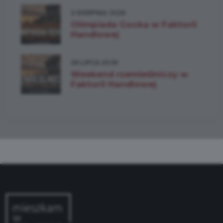
2 SIERPNIA 2026
Olimpiada Gocka w Faktorii
Handlowej
26 LIPCA 2026
Weekend rzemieślniczy w
Faktorii Handlowej