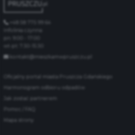
+48 58 775 99 64
Infolinia czynna:
pn: 9:00 - 17:00
wt-pt: 7:30-15:30
kontakt@mieszkamwpruszczu.pl
Oficjalny portal miasta Pruszcza Gdańskiego
Harmonogram odbioru odpadów
Jak zostać partnerem
Pomoc / FAQ
Mapa strony