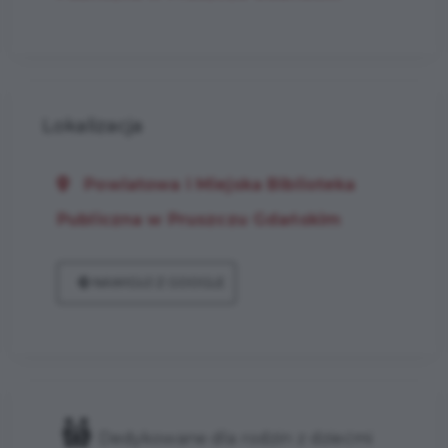
Lokalizacja
Powiatowa i Miejska Biblioteka
Publiczna w Pruszczu Gdańskim
NAWIGUJ Z GOOGLE
Dedykowane dla rodzin z dziećmi