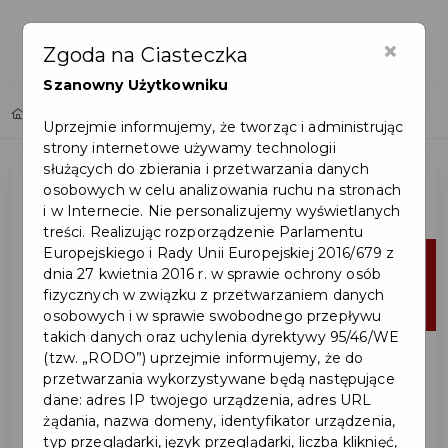
×
Zgoda na Ciasteczka
Szanowny Użytkowniku
Home
Lista aktualności
Uprzejmie informujemy, że tworząc i administrując
strony internetowe używamy technologii
służących do zbierania i przetwarzania danych
osobowych w celu analizowania ruchu na stronach
i w Internecie. Nie personalizujemy wyświetlanych
treści. Realizując rozporządzenie Parlamentu
Europejskiego i Rady Unii Europejskiej 2016/679 z
06
dnia 27 kwietnia 2016 r. w sprawie ochrony osób
fizycznych w związku z przetwarzaniem danych
sie
osobowych i w sprawie swobodnego przepływu
takich danych oraz uchylenia dyrektywy 95/46/WE
(tzw. „RODO”) uprzejmie informujemy, że do
przetwarzania wykorzystywane będą następujące
dane: adres IP twojego urządzenia, adres URL
żądania, nazwa domeny, identyfikator urządzenia,
typ przeglądarki, język przeglądarki, liczba kliknięć,