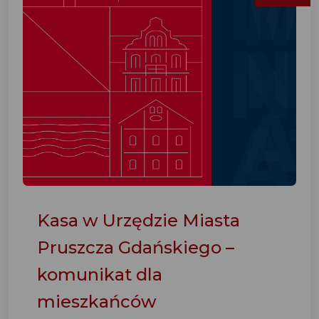
Kasa w Urzędzie Miasta
Pruszcza Gdańskiego –
komunikat dla
mieszkańców