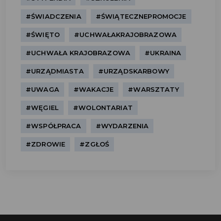
#ŚWIADCZENIA
#ŚWIĄTECZNEPROMOCJE
#ŚWIĘTO
#UCHWAŁAKRAJOBRAZOWA
#UCHWAŁA KRAJOBRAZOWA
#UKRAINA
#URZĄDMIASTA
#URZĄDSKARBOWY
#UWAGA
#WAKACJE
#WARSZTATY
#WĘGIEL
#WOLONTARIAT
#WSPÓŁPRACA
#WYDARZENIA
#ZDROWIE
#ZGŁOŚ