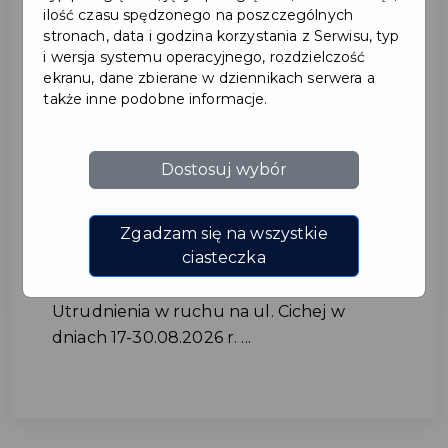
ilość czasu spędzonego na poszczególnych
stronach, data i godzina korzystania z Serwisu, typ
i wersja systemu operacyjnego, rozdzielczość
ekranu, dane zbierane w dziennikach serwera a
także inne podobne informacje.
Dostosuj wybór
Utrudnienia w ruchu na ul.
Cichej w dniach 17-
Zgadzam się na wszystkie
30.08.2026 r.
ciasteczka
Utrudnienia w ruchu na ul. Cichej w
dniach 17-30.08.2026 r. ...