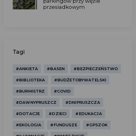
parkingów przy węźle
przesiadkowym
Tagi
#ANKIETA
#BASEN
#BEZPIECZEŃSTWO
#BIBLIOTEKA
#BUDŻETOBYWATELSKI
#BURMISTRZ
#COVID
#DAWNYPRUSZCZ
#DNIPRUSZCZA
#DOTACJE
#DZIECI
#EDUKACJA
#EKOLOGIA
#FUNDUSZE
#GPSZOK