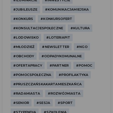
#ILUMINACJE
#INWESTYCJE
#JUBILEUSZE
#KOMUNIKACJAMIEJSKA
#KONKURS
#KONKURSOFERT
#KONSULTACJESPOŁECZNE
#KULTURA
#LODOWISKO
#LOTERIAPIT
#MŁODZIEŻ
#NEWSLETTER
#NGO
#OBCHODY
#ODPADYKOMUNALNE
#OFERTAPRACY
#PARTNER
#POMOC
#POMOCSPOŁECZNA
#PROFILAKTYKA
#PRUSZCZAŃSKAKARTAMIESZKAŃCA
#RADAMIASTA
#ROZWÓJMIASTA
#SENIOR
#SESJA
#SPORT
#STYPENDIA
#SZKOLENIA