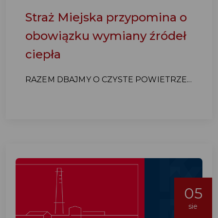
Straż Miejska przypomina o
obowiązku wymiany źródeł
ciepła
RAZEM DBAJMY O CZYSTE POWIETRZE...
05
sie