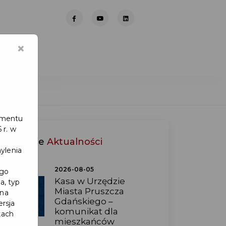
×
lamentu
 r. w
Ostatnie
Aktualności
ylenia
2026-08-05
ego
Kasa w Urzędzie
a, typ
Miasta Pruszcza
 na
Gdańskiego –
ersja
komunikat dla
kach
mieszkańców