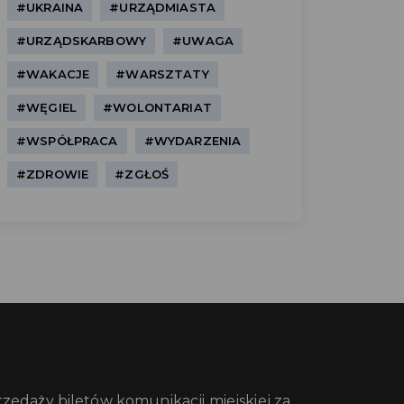
#UKRAINA
#URZĄDMIASTA
#URZĄDSKARBOWY
#UWAGA
#WAKACJE
#WARSZTATY
#WĘGIEL
#WOLONTARIAT
#WSPÓŁPRACA
#WYDARZENIA
#ZDROWIE
#ZGŁOŚ
edaży biletów komunikacji miejskiej za