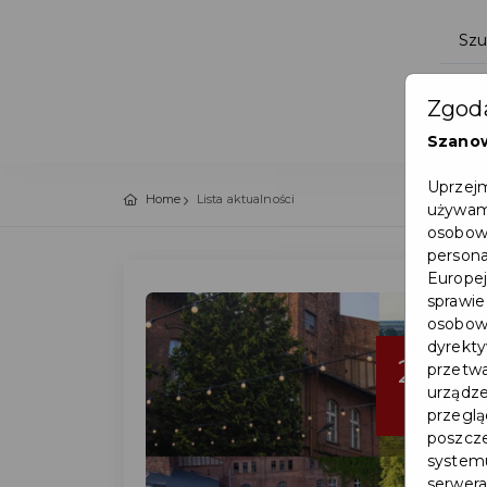
Zgoda
Szano
Uprzejm
Home
Lista aktualności
używamy
osobowy
persona
Europej
sprawie
osobowy
dyrekty
27
przetwa
urządze
cze
przegląd
poszcze
systemu
serwera