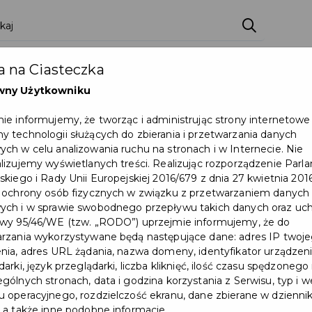
 na Ciasteczka
wny Użytkowniku
ie informujemy, że tworząc i administrując strony internetowe
 technologii służących do zbierania i przetwarzania danych
ch w celu analizowania ruchu na stronach i w Internecie. Nie
lizujemy wyświetlanych treści. Realizując rozporządzenie Par
skiego i Rady Unii Europejskiej 2016/679 z dnia 27 kwietnia 2016
 ochrony osób fizycznych w związku z przetwarzaniem danych
Dzień Historii w Cukrotece
ch i w sprawie swobodnego przepływu takich danych oraz uch
wy 95/46/WE (tzw. „RODO”) uprzejmie informujemy, że do
#DAWNYPRUSZCZ
rzania wykorzystywane będą następujące dane: adres IP twoj
nia, adres URL żądania, nazwa domeny, identyfikator urządzeni
arki, język przeglądarki, liczba kliknięć, ilość czasu spędzonego
#KULTURA
gólnych stronach, data i godzina korzystania z Serwisu, typ i w
 operacyjnego, rozdzielczość ekranu, dane zbierane w dzienni
Już 7 lipca 2024 r. do Pruszcza
 a także inne podobne informacje.