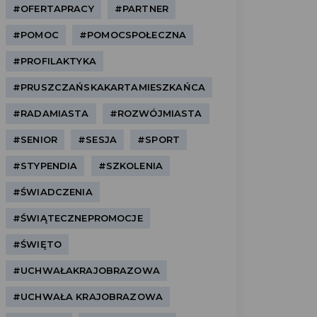
#OFERTAPRACY
#PARTNER
#POMOC
#POMOCSPOŁECZNA
#PROFILAKTYKA
#PRUSZCZAŃSKAKARTAMIESZKAŃCA
#RADAMIASTA
#ROZWÓJMIASTA
#SENIOR
#SESJA
#SPORT
#STYPENDIA
#SZKOLENIA
#ŚWIADCZENIA
#ŚWIĄTECZNEPROMOCJE
#ŚWIĘTO
#UCHWAŁAKRAJOBRAZOWA
#UCHWAŁA KRAJOBRAZOWA