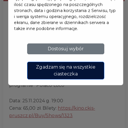
ilość czasu spędzonego na poszczególnych
stronach, data i godzina korzystania z Serwisu, typ
i wersja systemu operacyjnego, rozdzielczość
ekranu, dane zbierane w dziennikach serwera a
także inne podobne informacje.
MICHAŁ PAŁUBSKI –
STAND UP
Dostosuj wybór
Zapraszamy na:
Zgadzam się na wszystkie
ciasteczka
Stand-up Pruszcz Gdański | Michał Pałubski w
programie “Polaco Loco”
Data: 25.11.2024 g. 19:00
Cena: 65,00 zł. Bilety:
https://kino.ckis-
pruszcz.pl/Buy/Shows/1323