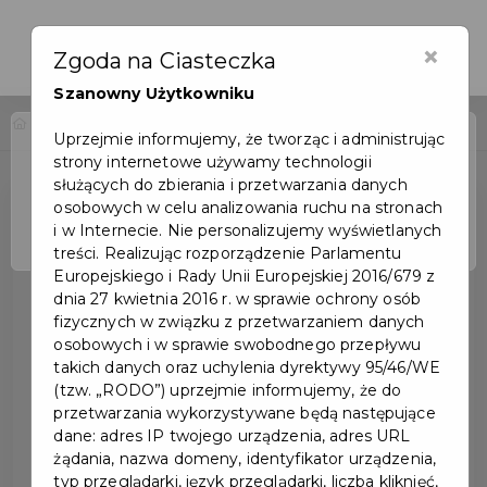
×
Zgoda na Ciasteczka
Szanowny Użytkowniku
Home
Wydarzenia
MICHAŁ PAŁUBSKI – STAND UP
Uprzejmie informujemy, że tworząc i administrując
strony internetowe używamy technologii
Wydarzenie już się
służących do zbierania i przetwarzania danych
zakończyło
osobowych w celu analizowania ruchu na stronach
i w Internecie. Nie personalizujemy wyświetlanych
treści. Realizując rozporządzenie Parlamentu
Europejskiego i Rady Unii Europejskiej 2016/679 z
dnia 27 kwietnia 2016 r. w sprawie ochrony osób
fizycznych w związku z przetwarzaniem danych
osobowych i w sprawie swobodnego przepływu
takich danych oraz uchylenia dyrektywy 95/46/WE
(tzw. „RODO”) uprzejmie informujemy, że do
przetwarzania wykorzystywane będą następujące
dane: adres IP twojego urządzenia, adres URL
żądania, nazwa domeny, identyfikator urządzenia,
typ przeglądarki, język przeglądarki, liczba kliknięć,