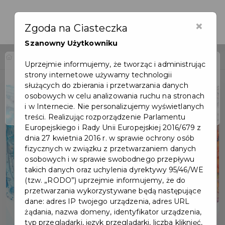
×
Zgoda na Ciasteczka
Szanowny Użytkowniku
Home
Wydarzenia
Kino: Kleks i wynalazek Filipa Golarza
Uprzejmie informujemy, że tworząc i administrując
strony internetowe używamy technologii
Wydarzenie już się
służących do zbierania i przetwarzania danych
zakończyło
osobowych w celu analizowania ruchu na stronach
i w Internecie. Nie personalizujemy wyświetlanych
treści. Realizując rozporządzenie Parlamentu
Europejskiego i Rady Unii Europejskiej 2016/679 z
dnia 27 kwietnia 2016 r. w sprawie ochrony osób
fizycznych w związku z przetwarzaniem danych
osobowych i w sprawie swobodnego przepływu
takich danych oraz uchylenia dyrektywy 95/46/WE
(tzw. „RODO”) uprzejmie informujemy, że do
przetwarzania wykorzystywane będą następujące
dane: adres IP twojego urządzenia, adres URL
żądania, nazwa domeny, identyfikator urządzenia,
typ przeglądarki, język przeglądarki, liczba kliknięć,