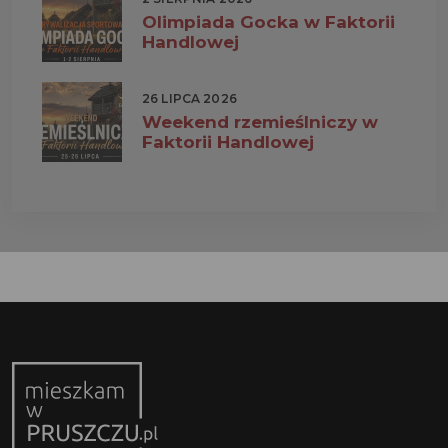
Olimpiada Gocka w Faktorii
Handlowej
26 LIPCA 2026
Weekend rzemieślniczy w
Faktorii Handlowej