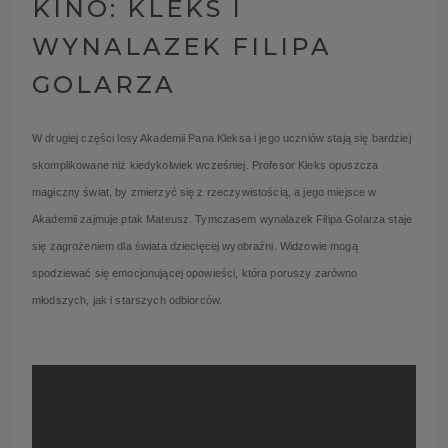
KINO: KLEKS I
WYNALAZEK FILIPA
GOLARZA
W drugiej części losy Akademii Pana Kleksa i jego uczniów stają się bardziej
skomplikowane niż kiedykolwiek wcześniej. Profesor Kleks opuszcza
magiczny świat, by zmierzyć się z rzeczywistością, a jego miejsce w
Akademii zajmuje ptak Mateusz. Tymczasem wynalazek Filipa Golarza staje
się zagrożeniem dla świata dziecięcej wyobraźni. Widzowie mogą
spodziewać się emocjonującej opowieści, która poruszy zarówno
młodszych, jak i starszych odbiorców.