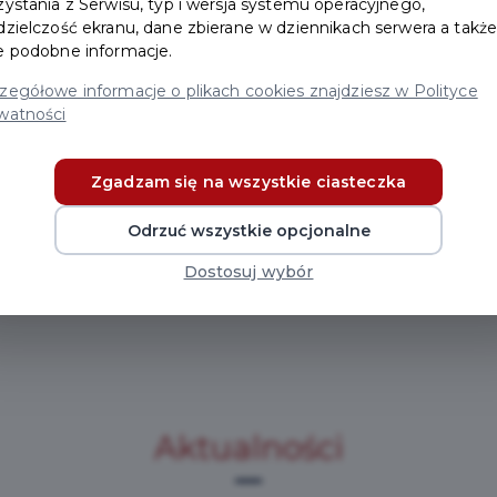
ańskim
zystania z Serwisu, typ i wersja systemu operacyjnego,
dzielczość ekranu, dane zbierane w dziennikach serwera a takż
e podobne informacje.
zegółowe informacje o plikach cookies znajdziesz w Polityce
watności
Zgadzam się na wszystkie ciasteczka
Odrzuć wszystkie opcjonalne
Dostosuj wybór
Aktualności