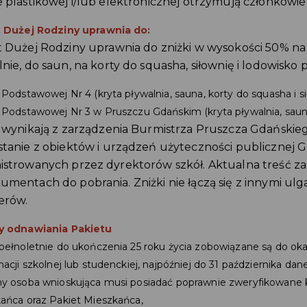
 plastikowej i/lub elektronicznej otrzymują członkowie 
 Dużej Rodziny uprawnia do:
t Dużej Rodziny uprawnia do zniżki w wysokości 50% n
nie, do saun, na korty do squasha, siłownię i lodowisko p
 Podstawowej Nr 4 (kryta pływalnia, sauna, korty do squasha i si
 Podstawowej Nr 3 w Pruszczu Gdańskim (kryta pływalnia, sauna
i wynikają z zarządzenia Burmistrza Pruszcza Gdańskie
stanie z obiektów i urządzeń użyteczności publicznej G
istrowanych przez dyrektorów szkół. Aktualna treść za
umentach do pobrania. Zniżki nie łączą się z innymi u
erów.
y odnawiania Pakietu
pełnoletnie do ukończenia 25 roku życia zobowiązane są do oka
macji szkolnej lub studenckiej, najpóźniej do 31 października da
y osoba wnioskująca musi posiadać poprawnie zweryfikowane 
ańca oraz Pakiet Mieszkańca,