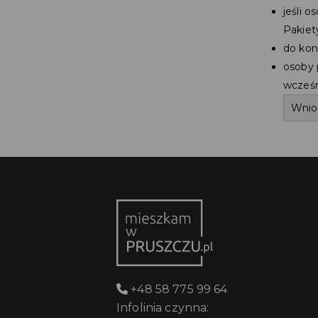
jeśli 
Pakiet
do kon
osoby 
wcześn
Wnios
+48 58 775 99 64
Infolinia czynna: