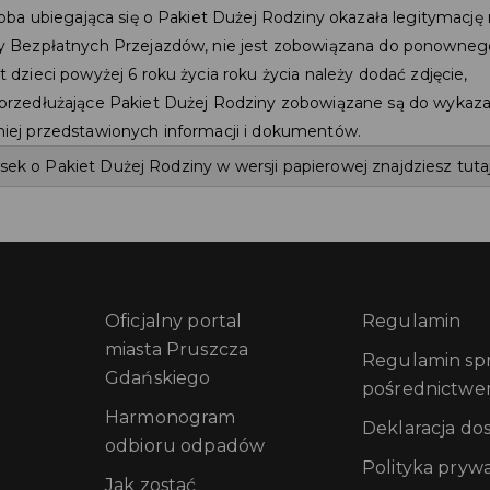
osoba ubiegająca się o Pakiet Dużej Rodziny okazała legitymację
y Bezpłatnych Przejazdów, nie jest zobowiązana do ponownego
t dzieci powyżej 6 roku życia roku życia należy dodać zdjęcie,
przedłużające Pakiet Dużej Rodziny zobowiązane są do wykazan
iej przedstawionych informacji i dokumentów.
ek o Pakiet Dużej Rodziny w wersji papierowej znajdziesz tuta
Oficjalny portal
Regulamin
miasta Pruszcza
Regulamin sprz
Gdańskiego
pośrednictwe
Harmonogram
Deklaracja do
odbioru odpadów
Polityka pryw
Jak zostać