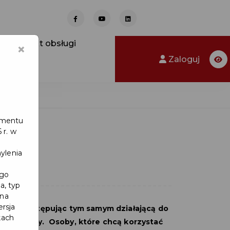
Punkt obsługi
×
Zaloguj
lamentu
 r. w
ylenia
ego
a, typ
 na
ersja
2021 r. zastępując tym samym działającą do
kach
żej Rodziny. Osoby, które chcą korzystać