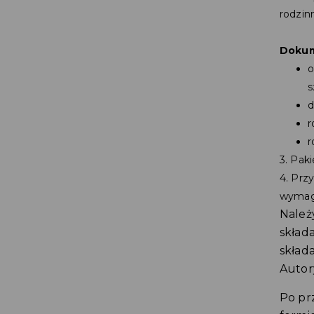
rodzin
Dokum
o
s
d
r
r
3. Pak
4. Prz
wymaga
Należ
skład
skład
Autor
Po pr