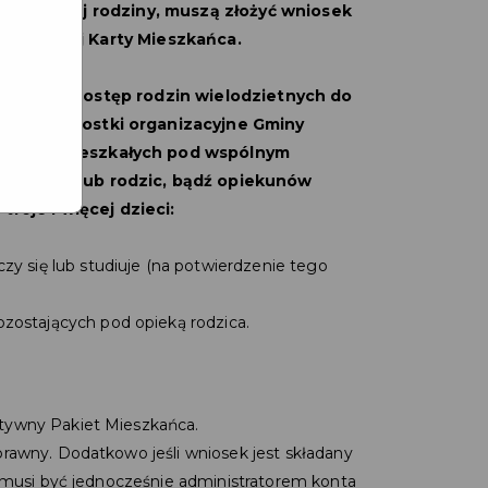
dania dużej rodziny, muszą złożyć wniosek
zczańskiej Karty Mieszkańca.
większyć dostęp rodzin wielodzietnych do
przez jednostki organizacyjne Gminy
rodzin zamieszkałych pod wspólnym
 rodziców lub rodzic, bądź opiekunów
roje i więcej dzieci:
zy się lub studiuje (na potwierdzenie tego
zostających pod opieką rodzica.
ktywny Pakiet Mieszkańca.
prawny. Dodatkowo jeśli wniosek jest składany
k musi być jednocześnie administratorem konta