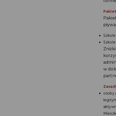
formie
Pakiet
Pakie
pływal
Szkole
Szkole
Zniżk
korzy
admin
w dok
partn
Zasad
osoby 
legity
aktywn
Mieszk