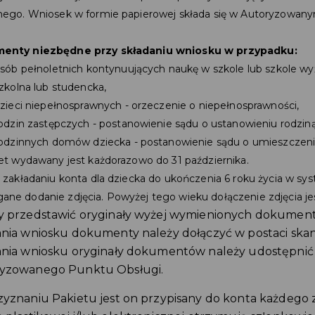
nego. Wniosek w formie papierowej składa się w Autoryzowan
enty niezbędne przy składaniu wniosku w przypadku:
sób pełnoletnich kontynuujących naukę w szkole lub szkole wyż
zkolna lub studencka,
zieci niepełnosprawnych - orzeczenie o niepełnosprawności,
odzin zastępczych - postanowienie sądu o ustanowieniu rodzin
odzinnych domów dziecka - postanowienie sądu o umieszczen
iet wydawany jest każdorazowo do 31 października.
y zakładaniu konta dla dziecka do ukończenia 6 roku życia w sy
ne dodanie zdjęcia. Powyżej tego wieku dołączenie zdjęcia j
y przedstawić oryginały wyżej wymienionych dokumen
ania wniosku dokumenty należy dołączyć w postaci ska
ania wniosku oryginały dokumentów należy udostępni
yzowanego Punktu Obsługi.
zyznaniu Pakietu jest on przypisany do konta każdego 