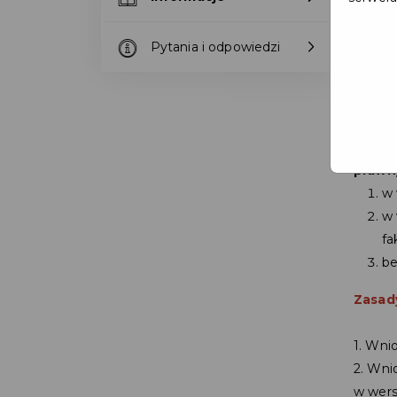
Pytania i odpowiedzi
sportu
Miejs
adrese
prawny
w 
w 
fa
be
Zasad
1. Wni
2. Wni
w wers