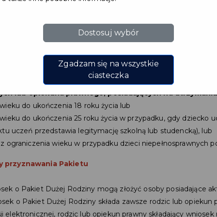
ze zniżek i ulg wynikających z posia
Pakiet Dużej Rodziny w ramach Prus
Dostosuj wybór
Pakiet Dużej Rodziny powstał, aby z
 i rekreacji w instytucjach oraz obiektach zarządzanych 
Zgadzam się na wszystkie
kiej Pruszcz Gdański. Pakiet adresowany jest do dużych 
ciasteczka
m na terenie miasta Pruszcz Gdański, składających się z
ch lub opiekuna prawnego, posiadających na utrzymaniu t
wieku do ukończenia 18 roku życia lub
wieku do ukończenia 25 roku życia w przypadku, gdy dziecko uc
ktu uczeń przedstawia legitymację szkolną lub studencką), lub
z ograniczenia wieku w przypadku dzieci niepełnosprawnych po
y przyznawania Pakietu
osek o Pakiet Dużej Rodziny mogą złożyć osoby posiadające a
osek o Pakiet Dużej Rodziny składa zawsze rodzic lub opiekun 
ji elektronicznej, rodzic lub opiekun prawny składający wniose