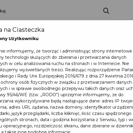
zenia
Pakiety
Partnerzy
Zostań partnerem
 na Ciasteczka
Dokumenty
Pomoc
Załóż konto
wny Użytkowniku
ie informujemy, że tworząc i administrując strony internetowe
 technologii służących do zbierania i przetwarzania danych
ch w celu analizowania ruchu na stronach i w Internecie. Nie
lizujemy wyświetlanych treści. Realizując rozporządzenie Par
kiet Dużej Rodziny
skiego i Rady Unii Europejskiej 2016/679 z dnia 27 kwietnia 2016
 ochrony osób fizycznych w związku z przetwarzaniem danych
ch i w sprawie swobodnego przepływu takich danych oraz uch
ormacje
wy 95/46/WE (tzw. „RODO”) uprzejmie informujemy, że do
rzania wykorzystywane będą następujące dane: adres IP twoj
nia, adres URL żądania, nazwa domeny, identyfikator urządzeni
arki, język przeglądarki, liczba kliknięć, ilość czasu spędzonego
gólnych stronach, data i godzina korzystania z Serwisu, typ i w
Pakiet Dużej Rodziny powstał 01.07.
 operacyjnego, rozdzielczość ekranu, dane zbierane w dzienni
30.06.2021 r. Pruszczańską Kartę Du
 a także inne podobne informacje.