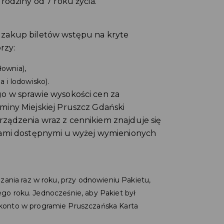
rodziny od 7 roku życia.
a zakup biletów wstępu na kryte
rzy:
łownia),
 i lodowisko).
go w sprawie wysokości cen za
miny Miejskiej Pruszcz Gdański
rządzenia wraz z cennikiem znajduje się
lgami dostępnymi u wyżej wymienionych
zania raz w roku, przy odnowieniu Pakietu,
nego roku. Jednocześnie, aby Pakiet był
konto w programie Pruszczańska Karta