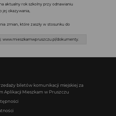
 na aktualny rok szkolny przy odnawianiu
 jej okazywania,
ia zmian, które zaszły w stosunku do
j:
www.mieszkamwpruszczu.pl/dokumenty
.
edaży biletów komunikacji miejskiej za
m Aplikacji Mieszkam w Pruszczu
stępności
atności