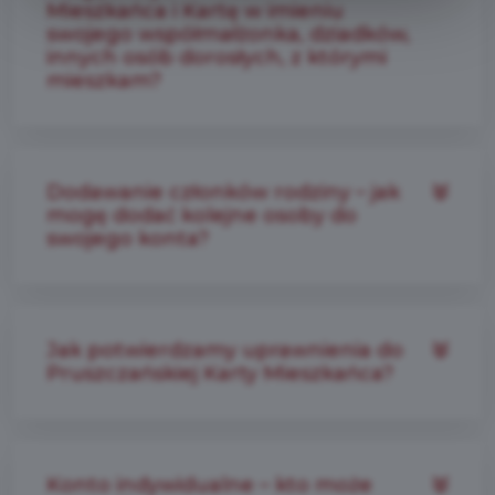
Mieszkańca i Kartę w imieniu
swojego współmałżonka, dziadków,
innych osób dorosłych, z którymi
mieszkam?
Dodawanie członków rodziny – jak
mogę dodać kolejne osoby do
swojego konta?
Jak potwierdzamy uprawnienia do
Pruszczańskiej Karty Mieszkańca?
Konto indywidualne – kto może