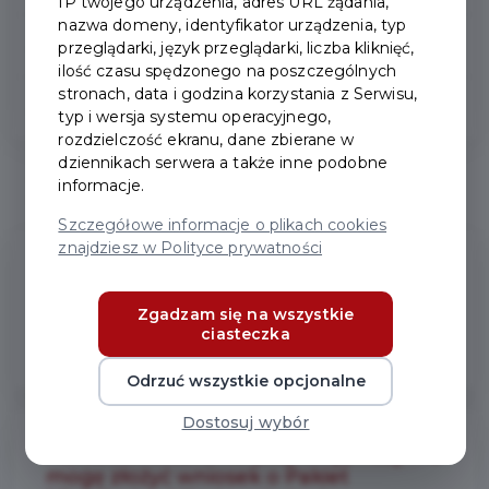
IP twojego urządzenia, adres URL żądania,
nazwa domeny, identyfikator urządzenia, typ
Zakup biletów
przeglądarki, język przeglądarki, liczba kliknięć,
ilość czasu spędzonego na poszczególnych
stronach, data i godzina korzystania z Serwisu,
Zgoda na informacje
typ i wersja systemu operacyjnego,
rozdzielczość ekranu, dane zbierane w
dziennikach serwera a także inne podobne
Zakładanie Konta Online
informacje.
Szczegółowe informacje o plikach cookies
znajdziesz w Polityce prywatności
Adresy zamieszkania (różne) – czy
mogę złożyć wniosek o Pakiet
Zgadzam się na wszystkie
Mieszkańca i Kartę w imieniu osób
ciasteczka
dorosłych, z którymi nie mieszkam?
Odrzuć wszystkie opcjonalne
Dostosuj wybór
Adres zamieszkania (wspólny) – czy
mogę złożyć wniosek o Pakiet