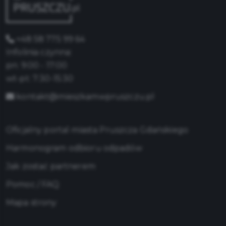
+48 58 775 99 64
Infolinia czynna:
pn: 9:00 - 17:00
wt-pt: 7:30-15:30
kontakt@mieszkamwpruszczu.pl
Oficjalny portal miasta Pruszcza Gdańskiego
Harmonogram odbioru odpadów
Jak zostać partnerem
Pomoc / FAQ
Mapa strony