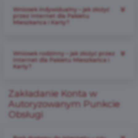
Wniosek indywidualny – jak złożyć
przez Internet dla Pakietu
Mieszkańca i Karty?
Wniosek rodzinny – jak złożyć przez
Internet dla Pakietu Mieszkańca i
Karty?
Zakładanie Konta w
Autoryzowanym Punkcie
Obsługi