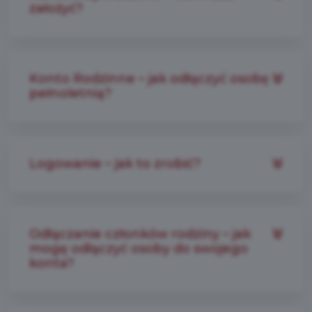
założyć?
Konto Rodzinne – jak odłączyć osobę
pełnoletnią?
Logowanie – jak to zrobić?
Odłączanie członków rodziny – jak
mogę odłączyć osoby do swojego
konta?