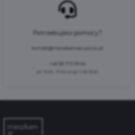
Potrzebujesz pomocy?
kontakt@mieszkamwpruszczu.pl
+48 58 775 99 64
pn: 9:00 - 17:00 wt-pt: 7:30-15:30