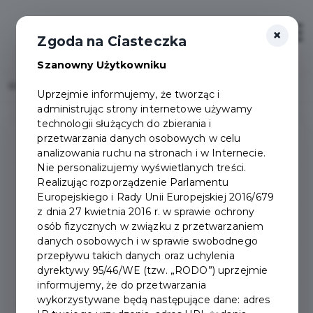
×
Zaloguj
Otwór
Zgoda na Ciasteczka
Szanowny Użytkowniku
Home
Popularne pytania
Uprzejmie informujemy, że tworząc i
administrując strony internetowe używamy
technologii służących do zbierania i
przetwarzania danych osobowych w celu
Pytania ogólne
analizowania ruchu na stronach i w Internecie.
Nie personalizujemy wyświetlanych treści.
Realizując rozporządzenie Parlamentu
Aplikacja mobilna
Europejskiego i Rady Unii Europejskiej 2016/679
z dnia 27 kwietnia 2016 r. w sprawie ochrony
Bezpłatne przejazdy
osób fizycznych w związku z przetwarzaniem
danych osobowych i w sprawie swobodnego
przepływu takich danych oraz uchylenia
Pakiety
dyrektywy 95/46/WE (tzw. „RODO”) uprzejmie
informujemy, że do przetwarzania
wykorzystywane będą następujące dane: adres
Konto