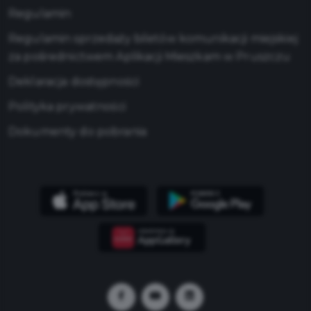
Regulamin
Regulamin sprzedaży biletów komunikacji miejskiej
za pośrednictwem Aplikacji Mieszkam w Pruszczu
Deklaracja dostępności
Polityka prywatności
Dokumenty do pobrania