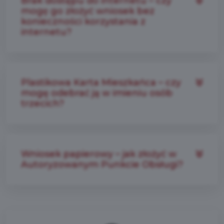
Brak dostępu do internetu – czy
mogę go złożyć wniosek bez
konieczności korzystania z
internetu?
Plastikowa Karta Mieszkańca – czy
mogę odebrać ją w imieniu osób
trzecich?
Wniosek papierowy – jak złożyć w
Autoryzowanym Punkcie Obsługi?