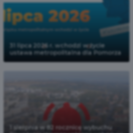
31 lipca 2026 r. wchodzi w życie
ustawa metropolitalna dla Pomorza
1 sierpnia w 82 rocznicę wybuchu