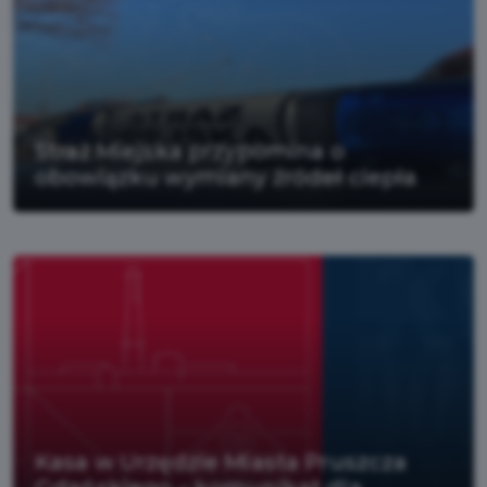
Straż Miejska przypomina o
obowiązku wymiany źródeł ciepła
Kasa w Urzędzie Miasta Pruszcza