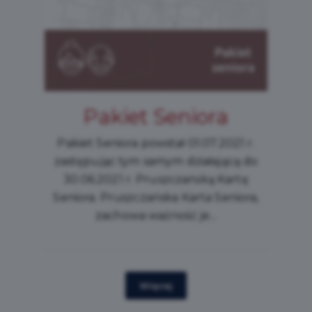
Pakiet Bezpłatnych
Przejazdów
Z bezpłatnej komunikacji miejskiej na
terenie Pruszcza Gdańskiego i
Gdańska na liniach: 132 i N5 i (od 1
sierpnia 2026 r.) M32 mogą korzystać
wyłącznie dzieci i...
Więcej