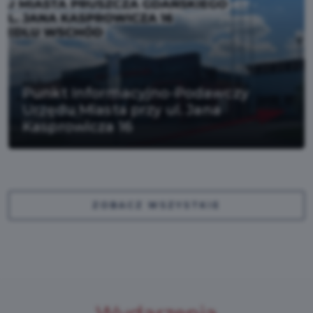
Punkt Informacyjno-Podawczy
Urzędu Miasta przy ul. Jana
Kasprowicza 16
ZOBACZ WSZYSTKIE