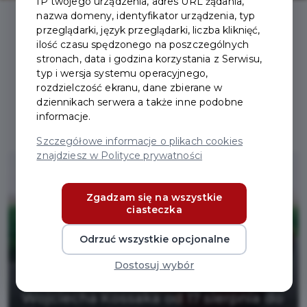
IP twojego urządzenia, adres URL żądania,
nazwa domeny, identyfikator urządzenia, typ
przeglądarki, język przeglądarki, liczba kliknięć,
ilość czasu spędzonego na poszczególnych
stronach, data i godzina korzystania z Serwisu,
typ i wersja systemu operacyjnego,
rozdzielczość ekranu, dane zbierane w
Aktualności
dziennikach serwera a także inne podobne
informacje.
Szczegółowe informacje o plikach cookies
znajdziesz w Polityce prywatności
Zgadzam się na wszystkie
ciasteczka
Odrzuć wszystkie opcjonalne
Dostosuj wybór
Utrudnienia w ruchu na ul.
Wojciecha Kossaka od 17 sierpnia do