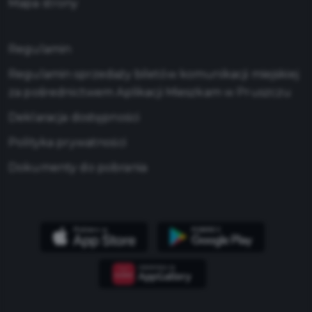
Mapa strony
Regulamin
Regulamin sprzedaży biletów komunikacji miejskiej
za pośrednictwem Aplikacji Mieszkam w Pruszczu
Deklaracja dostępności
Polityka prywatności
Dokumenty do pobrania