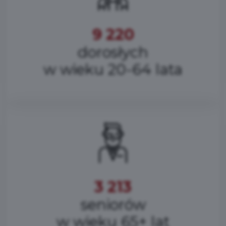
9 220
dorosłych
w wieku 20-64 lata
3 213
seniorów
w wieku 65+ lat