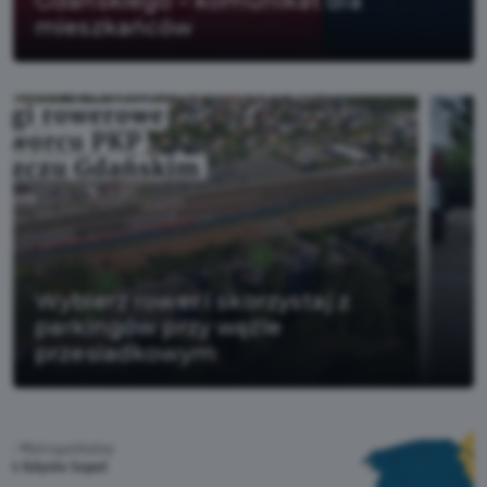
Gdańskiego – komunikat dla
mieszkańców
Wybierz rower i skorzystaj z
parkingów przy węźle
przesiadkowym