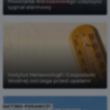
Powstania Warszawskiego usłyszysz
sygnał alarmowy
Instytut Meteorologii i Gospodarki
Wodnej ostrzega przed upałami