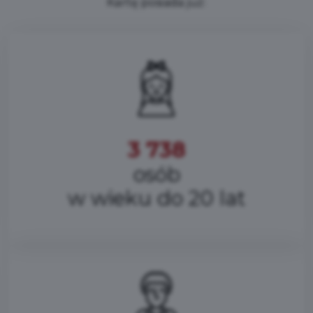
Kartę posiada już:
3 738
osób
w wieku do 20 lat