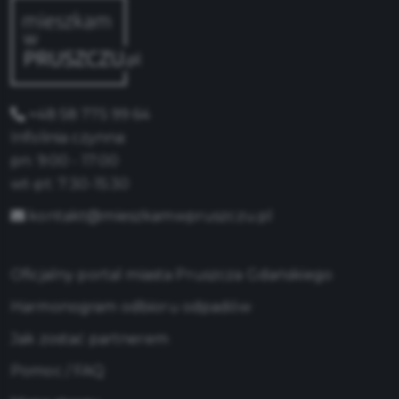
+48 58 775 99 64
Infolinia czynna:
pn: 9:00 - 17:00
wt-pt: 7:30-15:30
kontakt@mieszkamwpruszczu.pl
Oficjalny portal miasta Pruszcza Gdańskiego
Harmonogram odbioru odpadów
Jak zostać partnerem
Pomoc / FAQ