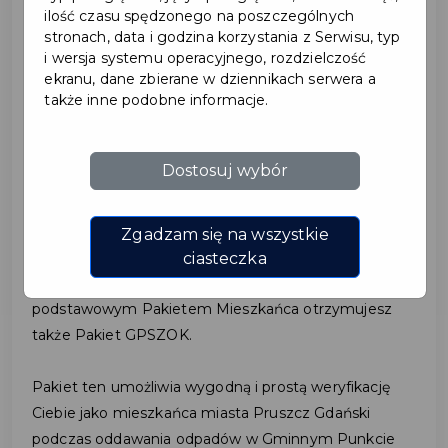
ilość czasu spędzonego na poszczególnych
stronach, data i godzina korzystania z Serwisu, typ
2023-04-25
i wersja systemu operacyjnego, rozdzielczość
ekranu, dane zbierane w dziennikach serwera a
także inne podobne informacje.
KARTA MIESZKAŃCA –
ZMIANY W PAKIECIE
Dostosuj wybór
GPSZOK
Zgadzam się na wszystkie
Jeśli masz swoją Pruszczańską Kartę Mieszkańca, to
ciasteczka
zapewne wiesz, że składając wniosek o kartę, wraz z
podstawowym Pakietem Mieszkańca otrzymujesz
także Pakiet GPSZOK.
Pakiet ten umożliwia wygodną i prostą weryfikację
Ciebie jako mieszkańca miasta Pruszcz Gdański
podczas oddawania odpadów w Gminnym Punkcie