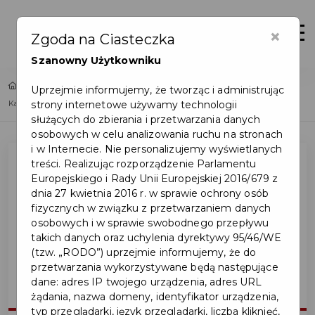
×
Zaloguj
Otwór
Zgoda na Ciasteczka
Szanowny Użytkowniku
Home
Lista aktualności
Uprzejmie informujemy, że tworząc i administrując
strony internetowe używamy technologii
Karta Mieszkańca – zmiany w Pakiecie GPSZOK
służących do zbierania i przetwarzania danych
osobowych w celu analizowania ruchu na stronach
i w Internecie. Nie personalizujemy wyświetlanych
treści. Realizując rozporządzenie Parlamentu
Europejskiego i Rady Unii Europejskiej 2016/679 z
dnia 27 kwietnia 2016 r. w sprawie ochrony osób
fizycznych w związku z przetwarzaniem danych
osobowych i w sprawie swobodnego przepływu
takich danych oraz uchylenia dyrektywy 95/46/WE
(tzw. „RODO”) uprzejmie informujemy, że do
przetwarzania wykorzystywane będą następujące
dane: adres IP twojego urządzenia, adres URL
żądania, nazwa domeny, identyfikator urządzenia,
typ przeglądarki, język przeglądarki, liczba kliknięć,