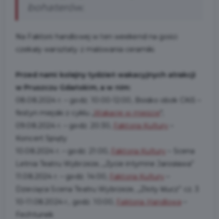
bohaterów.
Na Faktorii handlowej w ten weekend na gości
czekały warsztaty z malowania ceramiki.
Przed nami kolejny tydzień wakacyjnych atrakcji
w Pruszczu Gdańskim, a w nim:
08.08.2024 r. – godz. 10:00-12:00, Boisko obok CKiS –
festyn miejski z cyklu „
Wakacje w mieście
",
09.08.2024 r. – godz. 20:30,
Faktoria Kultury
–
Koncert Spięty
10.08.2024 r. – godz. 21:00,
Faktoria Kultury
– Scena
Letnia Teatru Wybrzeże, „Życie intymne Jarosława”
11.08.2024 r. – godz. 14:00,
Faktoria Kultury
–
Dziecięca Scena Teatru Wybrzeże, „Złoty klucz” cz. 3
10-11.08.2024 r., godz. 10:00,
Faktoria Handlowa
–
Fechtunek