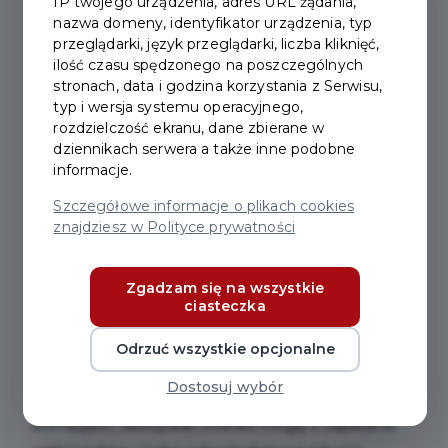
IP twojego urządzenia, adres URL żądania,
nazwa domeny, identyfikator urządzenia, typ
przeglądarki, język przeglądarki, liczba kliknięć,
2024-08-05
ilość czasu spędzonego na poszczególnych
stronach, data i godzina korzystania z Serwisu,
typ i wersja systemu operacyjnego,
PIERWSZY TYDZIEŃ
rozdzielczość ekranu, dane zbierane w
dziennikach serwera a także inne podobne
SIERPNIA W PRUSZCZU
informacje.
GDAŃSKIM ZA NAMI –
Szczegółowe informacje o plikach cookies
znajdziesz w Polityce prywatności
RELACJA
Zgadzam się na wszystkie
Sierpień rozpoczął się aktywnie, od festynu dla dzieci
ciasteczka
w Parku miejskim – Wakacje w mieście. Jako że
pogoda dopisała, spora grupa dzieci przyłączyła się do
Odrzuć wszystkie opcjonalne
zabawy. Tym razem, dzieci mogły wziąć udział w
Dostosuj wybór
zajęciach sportowych z taekwon-do oraz w
animacjach. Skorzystać również mogły z zaplatania