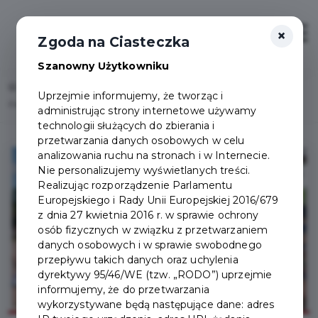
×
Zaloguj
Otwór
Zgoda na Ciasteczka
Szanowny Użytkowniku
Home
Lista aktualności
Uprzejmie informujemy, że tworząc i
Pierwszy tydzień sierpnia w Pruszczu Gdańskim za nami – relacja
administrując strony internetowe używamy
technologii służących do zbierania i
przetwarzania danych osobowych w celu
analizowania ruchu na stronach i w Internecie.
Nie personalizujemy wyświetlanych treści.
Realizując rozporządzenie Parlamentu
Europejskiego i Rady Unii Europejskiej 2016/679
z dnia 27 kwietnia 2016 r. w sprawie ochrony
osób fizycznych w związku z przetwarzaniem
danych osobowych i w sprawie swobodnego
przepływu takich danych oraz uchylenia
dyrektywy 95/46/WE (tzw. „RODO”) uprzejmie
informujemy, że do przetwarzania
wykorzystywane będą następujące dane: adres