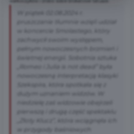
warkoczyków i zrobić sobie brokatowe tatuaże.
W piątek 02.08.2024 r.
pruszczanie tłumnie wzięli udział
w koncercie Smolastego, który
zachwycił swoim występem,
pełnym nowoczesnych brzmień i
świetnej energii. Sobotnia sztuka
„Romeo i Julia is not dead” była
nowoczesną interpretacją klasyki
Szekspira, która spotkała się z
dużym uznaniem widzów. W
niedzielę zaś widzowie obejrzeli
pierwszą i drugą część spektaklu
„Złoty Klucz”, która wciągnęła ich
w przygody baśniowych