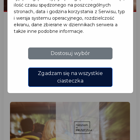
ilość czasu spędzonego na poszczególnych
stronach, data i godzina korzystania z Serwisu, typ
i wersja systemu operacyjnego, rozdzielczość
ekranu, dane zbierane w dziennikach serwera a
także inne podobne informacje.
2020-09-17
PRZEJAZDY Z KARTĄ
Dostosuj wybór
MIESZKAŃCA DLA
UCZNIÓW W WIEKU 7-20
Zgadzam się na wszystkie
ciasteczka
LAT