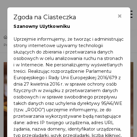
×
Zaloguj
Otwór
Zgoda na Ciasteczka
Szanowny Użytkowniku
Home
Lista aktualności
Uprzejmie informujemy, że tworząc i administrując
strony internetowe używamy technologii
Przejazdy z Kartą Mieszkańca dla uczniów w wieku 7-20 lat
służących do zbierania i przetwarzania danych
osobowych w celu analizowania ruchu na stronach
i w Internecie. Nie personalizujemy wyświetlanych
treści. Realizując rozporządzenie Parlamentu
Europejskiego i Rady Unii Europejskiej 2016/679 z
dnia 27 kwietnia 2016 r. w sprawie ochrony osób
fizycznych w związku z przetwarzaniem danych
osobowych i w sprawie swobodnego przepływu
takich danych oraz uchylenia dyrektywy 95/46/WE
(tzw. „RODO”) uprzejmie informujemy, że do
przetwarzania wykorzystywane będą następujące
dane: adres IP twojego urządzenia, adres URL
żądania, nazwa domeny, identyfikator urządzenia,
typ przeglądarki, język przeglądarki, liczba kliknięć,