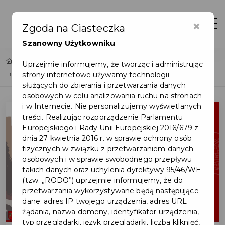
×
Zaloguj
Otwór
Zgoda na Ciasteczka
Szanowny Użytkowniku
Home
Lista aktualności
Uprzejmie informujemy, że tworząc i administrując
strony internetowe używamy technologii
Treść Uchwały Krajobrazowej dla Pruszcza Gdańskiego - podziel się opinią!
służących do zbierania i przetwarzania danych
osobowych w celu analizowania ruchu na stronach
i w Internecie. Nie personalizujemy wyświetlanych
treści. Realizując rozporządzenie Parlamentu
Europejskiego i Rady Unii Europejskiej 2016/679 z
dnia 27 kwietnia 2016 r. w sprawie ochrony osób
fizycznych w związku z przetwarzaniem danych
osobowych i w sprawie swobodnego przepływu
takich danych oraz uchylenia dyrektywy 95/46/WE
(tzw. „RODO”) uprzejmie informujemy, że do
przetwarzania wykorzystywane będą następujące
dane: adres IP twojego urządzenia, adres URL
żądania, nazwa domeny, identyfikator urządzenia,
typ przeglądarki, język przeglądarki, liczba kliknięć,