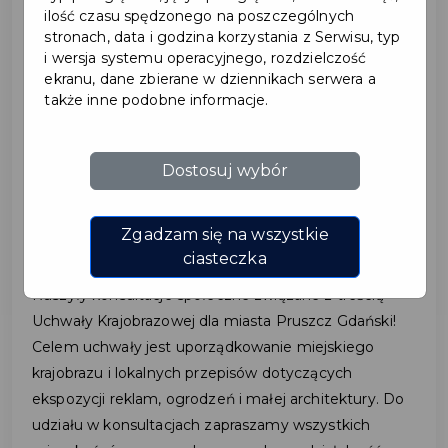
ilość czasu spędzonego na poszczególnych
stronach, data i godzina korzystania z Serwisu, typ
2024-05-31
i wersja systemu operacyjnego, rozdzielczość
ekranu, dane zbierane w dziennikach serwera a
także inne podobne informacje.
TREŚĆ UCHWAŁY
KRAJOBRAZOWEJ DLA
Dostosuj wybór
PRUSZCZA GDAŃSKIEGO
- PODZIEL SIĘ OPINIĄ!
Zgadzam się na wszystkie
ciasteczka
Ruszyły konsultacje społeczne związane z treścią
Uchwały Krajobrazowej dla miasta Pruszcz Gdański!
Celem uchwały jest uporządkowanie miejskiego
krajobrazu i lokalnych przepisów dotyczących
ekspozycji reklam, ogrodzeń i małej architektury. Do
udziału w konsultacjach zapraszamy wszystkich