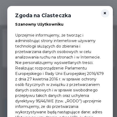
×
Zaloguj
Otwór
Zgoda na Ciasteczka
Szanowny Użytkowniku
Home
Wydarzenia
Konkurs plastyczny Świat Kajka i Kokosza
Uprzejmie informujemy, że tworząc i
administrując strony internetowe używamy
Wydarzenie już się
technologii służących do zbierania i
zakończyło
przetwarzania danych osobowych w celu
analizowania ruchu na stronach i w Internecie.
Nie personalizujemy wyświetlanych treści.
Realizując rozporządzenie Parlamentu
Europejskiego i Rady Unii Europejskiej 2016/679
z dnia 27 kwietnia 2016 r. w sprawie ochrony
osób fizycznych w związku z przetwarzaniem
danych osobowych i w sprawie swobodnego
przepływu takich danych oraz uchylenia
dyrektywy 95/46/WE (tzw. „RODO”) uprzejmie
informujemy, że do przetwarzania
wykorzystywane będą następujące dane: adres