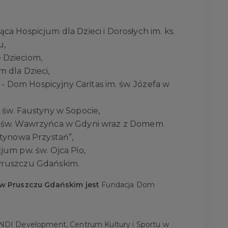
a Hospicjum dla Dzieci i Dorosłych im. ks.
u,
 Dzieciom,
 dla Dzieci,
j - Dom Hospicyjny Caritas im. św. Józefa w
 św. Faustyny w Sopocie,
m św. Wawrzyńca w Gdyni wraz z Domem
ztynowa Przystań”,
um pw. św. Ojca Pio,
Pruszczu Gdańskim.
w Pruszczu Gdańskim jest
Fundacja Dom
NDI Development, Centrum Kultury i Sportu w