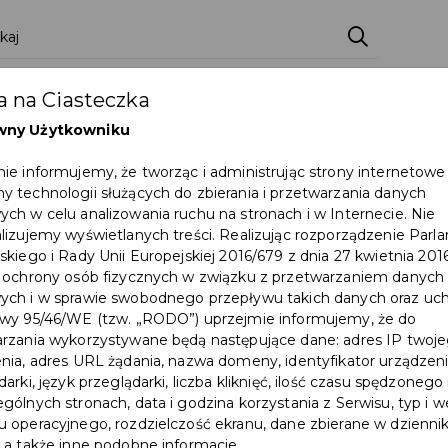
zenia
Pakiety
Partnerzy
Zostań partnerem
 na Ciasteczka
Dokumenty
Pomoc
Załóż konto
wny Użytkowniku
ie informujemy, że tworząc i administrując strony internetowe
 technologii służących do zbierania i przetwarzania danych
ch w celu analizowania ruchu na stronach i w Internecie. Nie
Wydarzenie już się zakończył
lizujemy wyświetlanych treści. Realizując rozporządzenie Par
skiego i Rady Unii Europejskiej 2016/679 z dnia 27 kwietnia 2016
 ochrony osób fizycznych w związku z przetwarzaniem danych
ch i w sprawie swobodnego przepływu takich danych oraz uch
wy 95/46/WE (tzw. „RODO”) uprzejmie informujemy, że do
rzania wykorzystywane będą następujące dane: adres IP twoj
nia, adres URL żądania, nazwa domeny, identyfikator urządzeni
arki, język przeglądarki, liczba kliknięć, ilość czasu spędzonego
gólnych stronach, data i godzina korzystania z Serwisu, typ i w
 operacyjnego, rozdzielczość ekranu, dane zbierane w dzienni
 a także inne podobne informacje.