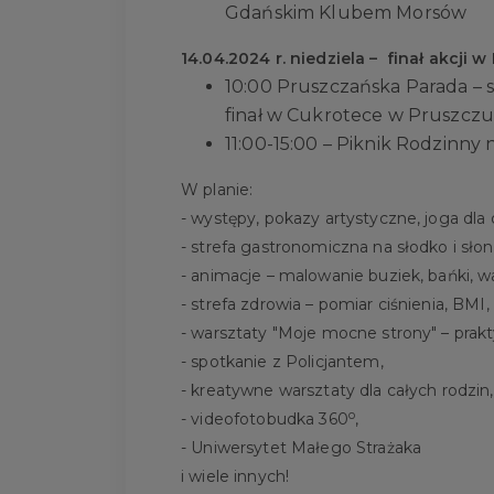
Gdańskim Klubem Morsów
14.04.2024 r. niedziela – finał akcji
10:00 Pruszczańska Parada – 
finał w Cukrotece w Pruszcz
11:00-15:00 – Piknik Rodzinny 
W planie:
- występy, pokazy artystyczne, joga dla d
- strefa gastronomiczna na słodko i słon
- animacje – malowanie buziek, bańki, wa
- strefa zdrowia – pomiar ciśnienia, BMI
- warsztaty "Moje mocne strony" – prak
- spotkanie z Policjantem,
- kreatywne warsztaty dla całych rodzin,
o
- videofotobudka 360
,
- Uniwersytet Małego Strażaka
i wiele innych!