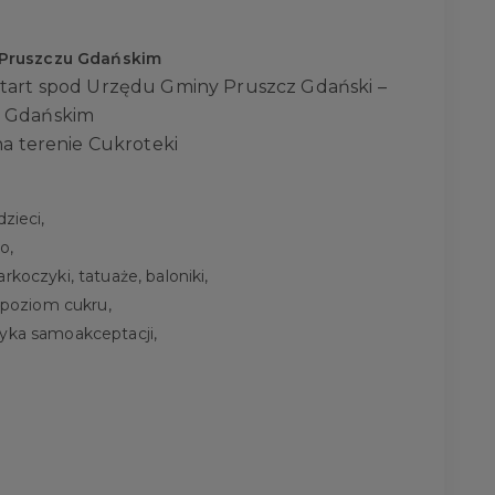
 w Pruszczu Gdańskim
start spod Urzędu Gminy Pruszcz Gdański –
u Gdańskim
na terenie Cukroteki
zieci,
o,
rkoczyki, tatuaże, baloniki,
, poziom cukru,
tyka samoakceptacji,