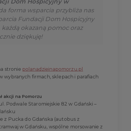
acji Dom Hospicyjny w
da forma wsparcia przybliża nas
parcia Fundacji Dom Hospicyjny
a każdą okazaną pomoc oraz
cznie dziękuję!
na stronie
polanadzieinapomorzu.pl
w wybranych firmach, sklepach i parafiach
nał akcji na Pomorzu
 ul. Podwale Staromiejskie 82 w Gdański –
Gdańsku
ie z Pucka do Gdańska (autobus z
 tramwaj w Gdańsku, wspólne morsowanie z