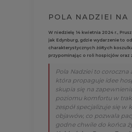
POLA NADZIEI NA
W niedzielę 14 kwietnia 2024 r., Prusz
jak Edynburg, gdzie wydarzenie to od
charakterystycznych żółtych koszulka
przypominając o roli hospicjów oraz z
Pola Nadziei to coroczna 
która propaguje idee hos
skupia się na zapewnieni
poziomu komfortu w trakci
zespół specjalizuje się w
objawów, co pozwala pac
godne chwile do końca ż