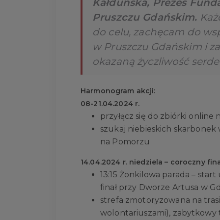
Kałduńska, Prezes Fund
Pruszczu Gdańskim.
Każ
do celu, zachęcam do ws
w Pruszczu Gdańskim i z
okazaną życzliwość serde
Harmonogram akcji:
08-21.04.2024 r.
przyłącz się do zbiórki online 
szukaj niebieskich skarbonek 
na Pomorzu
14.04.2024 r. niedziela – coroczny fi
13:15 Żonkilowa parada – start
finał przy Dworze Artusa w 
strefa zmotoryzowana na tras
wolontariuszami), zabytkowy