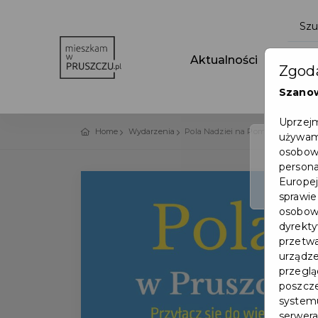
Aktualności
Wydar
Zgoda
Szano
Uprzejm
Home
Wydarzenia
Pola Nadziei na Pomorzu 2024
używamy
osobowy
persona
Europej
sprawie
osobowy
dyrekty
przetwa
urządze
przegląd
poszcze
systemu
serwera