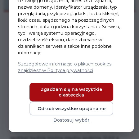
IP twojego urządzenia, adres URL żądania,
nazwa domeny, identyfikator urządzenia, typ
przeglądarki, język przeglądarki, liczba kliknięć,
ilość czasu spędzonego na poszczególnych
stronach, data i godzina korzystania z Serwisu,
typ i wersja systemu operacyjnego,
rozdzielczość ekranu, dane zbierane w
dziennikach serwera a także inne podobne
WIELKANOCNY
informacje.
ZAJĄCZEK I
Szczegółowe informacje o plikach cookies
znajdziesz w Polityce prywatności
KURCZACZEK NA
ULICACH PRUSZCZA
Zgadzam się na wszystkie
ciasteczka
GDAŃSKIEGO
Odrzuć wszystkie opcjonalne
W niedzielę 28 marca 2021 r. Pruszcz Gdański
Dostosuj wybór
odwiedzą niecodzienni goście.
Wielkanocnego
Zajączka i Kurczaczka rozdającego smakołyki
spotkać będzie można między godziną 12:00 a