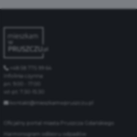
+48 58 775 99 64
Infolinia czynna:
pn: 9:00 - 17:00
wt-pt: 7:30-15:30
kontakt@mieszkamwpruszczu.pl
Oficjalny portal miasta Pruszcza Gdańskiego
Harmonogram odbioru odpadów