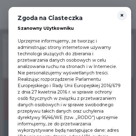
×
Zaloguj
Otwór
Zgoda na Ciasteczka
Szanowny Użytkowniku
Home
Wydarzenia
Uprzejmie informujemy, że tworząc i
Wielkanocny Zajączek i Kurczaczek na ulicach Pruszcza Gdańskiego
administrując strony internetowe używamy
Wydarzenie już się
technologii służących do zbierania i
zakończyło
przetwarzania danych osobowych w celu
analizowania ruchu na stronach i w Internecie.
Nie personalizujemy wyświetlanych treści.
Realizując rozporządzenie Parlamentu
Europejskiego i Rady Unii Europejskiej 2016/679
z dnia 27 kwietnia 2016 r. w sprawie ochrony
osób fizycznych w związku z przetwarzaniem
danych osobowych i w sprawie swobodnego
przepływu takich danych oraz uchylenia
dyrektywy 95/46/WE (tzw. „RODO”) uprzejmie
informujemy, że do przetwarzania
wykorzystywane będą następujące dane: adres