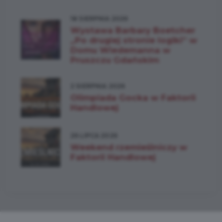
18 SIERPNIA 2026
Wystawa Barbary Boetcher
„Po drugiej stronie logiki” w
Domu Wiedemanna w
Pruszczu Gdańskim
2 SIERPNIA 2026
Olimpiada Gocka w Faktorii
Handlowej
26 LIPCA 2026
Weekend rzemieślniczy w
Faktorii Handlowej