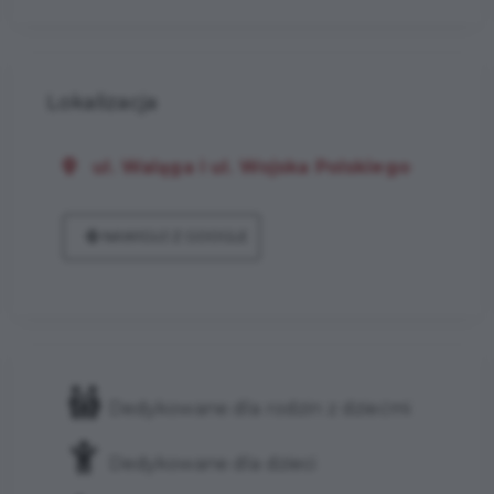
Lokalizacja
ul. Waląga i ul. Wojska Polskiego
NAWIGUJ Z GOOGLE
Dedykowane dla rodzin z dziećmi
Dedykowane dla dzieci