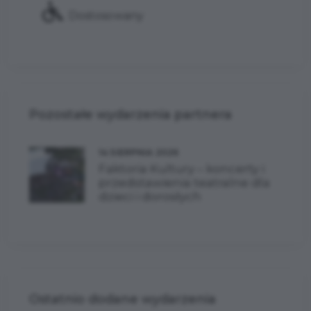
Dostosowany
Pozostałe wydarzenia partnera
14 SIERPNIA 2026
Faktoria Kultury – koncerty i
przedstawienia teatralne dla
dzieci i dorosłych
Ostatnio dodane wydarzenia