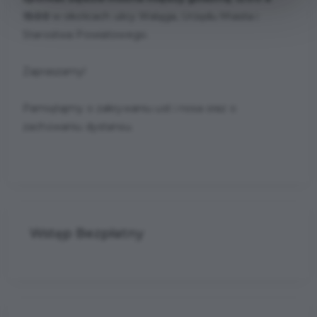
15:00
w okolicach ulicy Waląga, Urzędu Miasta i
Starostwa Powiatowego.
Zapraszamy!
Pamiętajmy o zakrywaniu ust i nosa oraz o
zachowaniu dystansu.
Wstęp Bezpłatny