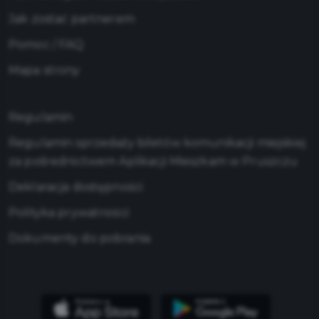
Jak zostać partnerem
Pomoc / FAQ
Mapa strony
Regulamin
Regulamin sprzedaży biletów komunikacji miejskiej
za pośrednictwem Aplikacji Mieszkam w Pruszczu
Deklaracja dostępności
Polityka prywatności
Dokumenty do pobrania