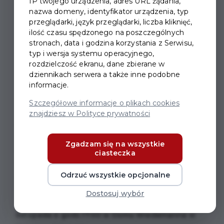
IP twojego urządzenia, adres URL żądania,
nazwa domeny, identyfikator urządzenia, typ
WYSTAWA W DOMU
przeglądarki, język przeglądarki, liczba kliknięć,
ilość czasu spędzonego na poszczególnych
WIEDEMANNA, "MARIAN
stronach, data i godzina korzystania z Serwisu,
typ i wersja systemu operacyjnego,
MOKWA NIEOCZYWISTY"
rozdzielczość ekranu, dane zbierane w
dziennikach serwera a także inne podobne
Zapraszamy na wystawę!
Nadmorska Polska i łodzie
informacje.
na plaży - takiego
Mariana Mokwę
znamy. W Domu
Szczegółowe informacje o plikach cookies
Wiedemanna od przeszło pięciu lat płyniemy pod
znajdziesz w Polityce prywatności
prąd, więc i słynny malarz, który swój talent przede
wszystkim poświęcił morzu, w Pruszczu zostanie
Zgadzam się na wszystkie
przedstawiony z nieco mniej znanej strony.
"Marian
ciasteczka
Mokwa nieoczywisty"
to prezentacja 19 dzieł z
Odrzuć wszystkie opcjonalne
prywatnej kolekcji, która zaskakuje i odkrywa kolejny
wymiar najpopularniejszego artysty na
Dostosuj wybór
Wybrzeżu.
Wystawa odbędzie się w sobotę 22
listopada o godz.17:00 w Domu Wiedemanna w