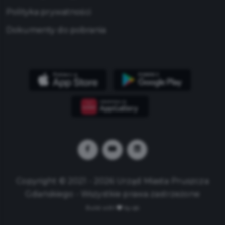
Polityka prywatności
Dokumenty do pobrania
Copyright © 2021 - 2026 Urząd Miasta Pruszcza
Gdańskiego - Wszystkie prawa zastrzeżone
Build with
by qb