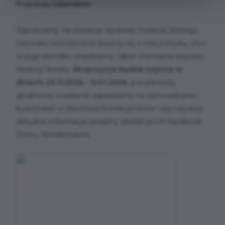
Pruszczu Gdańskim.
Zapraszamy na otwarcie wystawy malarza, którego
nazwisko nieodzownie kojarzy się z marynistyką, choć
w jego dorobku znajdziemy także orientalne pejzaże,
weduty, kwiaty.
Ekspozycja będzie czynna w
dniach: 23.11.2025 - 11.01.2026
, a w pierwszy
grudniowy weekend zapraszamy na oprowadzanie
kuratorskie w obecności kolekcjonerów -
aby uzyskać
aktualne informacje, prosimy śledzić profil Facebook
Domu Wiedemanna.