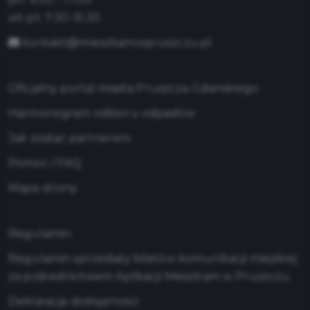
wt-pt: 7:30-15:30
kontakt@mieszkamwpruszczu.pl
Oficjalny portal miasta Pruszcza Gdańskiego
Harmonogram odbioru odpadów
Jak zostać partnerem
Pomoc / FAQ
Mapa strony
Regulamin
Regulamin sprzedaży biletów komunikacji miejskiej
za pośrednictwem Aplikacji Mieszkam w Pruszczu
Deklaracja dostępności