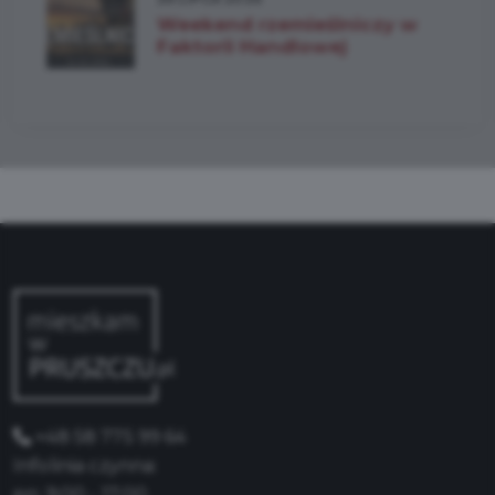
Weekend rzemieślniczy w
Faktorii Handlowej
+48 58 775 99 64
Infolinia czynna:
pn: 9:00 - 17:00