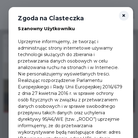
×
Zaloguj
Otwór
Zgoda na Ciasteczka
Szanowny Użytkowniku
Home
Wydarzenia
Uprzejmie informujemy, że tworząc i
Wystawa w domu Wiedemanna, "Marian Mokwa nieoczywisty"
administrując strony internetowe używamy
Wydarzenie już się
technologii służących do zbierania i
zakończyło
przetwarzania danych osobowych w celu
analizowania ruchu na stronach i w Internecie.
Nie personalizujemy wyświetlanych treści.
Realizując rozporządzenie Parlamentu
Europejskiego i Rady Unii Europejskiej 2016/679
z dnia 27 kwietnia 2016 r. w sprawie ochrony
osób fizycznych w związku z przetwarzaniem
danych osobowych i w sprawie swobodnego
przepływu takich danych oraz uchylenia
dyrektywy 95/46/WE (tzw. „RODO”) uprzejmie
informujemy, że do przetwarzania
wykorzystywane będą następujące dane: adres