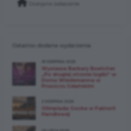
Dostępne zadaszenie
Ostatnio dodane wydarzenia
18 SIERPNIA 2026
Wystawa Barbary Boetcher
„Po drugiej stronie logiki” w
Domu Wiedemanna w
Pruszczu Gdańskim
2 SIERPNIA 2026
Olimpiada Gocka w Faktorii
Handlowej
26 LIPCA 2026