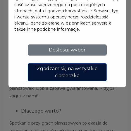
ilość czasu spędzonego na poszczególnych
stronach, data i godzina korzystania z Serwisu, typ
i wersja systemu operacyjnego, rozdzielczość
ekranu, dane zbierane w dziennikach serwera a
ZAPRASZAMY NA
także inne podobne informacje.
PLANSZÓWKI
Dostosuj wybór
Dla kogo?
Dla wszystkich. Dla każdego, kto ma ochotę spędzić
Zgadzam się na wszystkie
miło czas. Spotkanie przeznaczone jest zarówno dla
ciasteczka
początkujących graczy, jak i też dla mistrzów
planszówek. Dobra zabawa gwarantowana. Przyjdź i
zagraj z nami!;
Dlaczego warto?
Spotkanie przy grach planszowych to okazja do
nawiązania relacji z rówieśnikami, spędzenia czasu