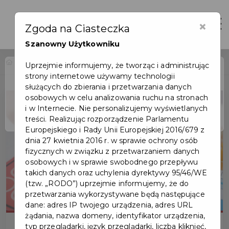
×
Zaloguj
Otwór
Zgoda na Ciasteczka
Szanowny Użytkowniku
Home
Wydarzenia
Zapraszamy na planszówki
Uprzejmie informujemy, że tworząc i administrując
strony internetowe używamy technologii
Wydarzenie już się
służących do zbierania i przetwarzania danych
zakończyło
osobowych w celu analizowania ruchu na stronach
i w Internecie. Nie personalizujemy wyświetlanych
treści. Realizując rozporządzenie Parlamentu
Europejskiego i Rady Unii Europejskiej 2016/679 z
dnia 27 kwietnia 2016 r. w sprawie ochrony osób
fizycznych w związku z przetwarzaniem danych
osobowych i w sprawie swobodnego przepływu
takich danych oraz uchylenia dyrektywy 95/46/WE
(tzw. „RODO”) uprzejmie informujemy, że do
przetwarzania wykorzystywane będą następujące
dane: adres IP twojego urządzenia, adres URL
żądania, nazwa domeny, identyfikator urządzenia,
typ przeglądarki, język przeglądarki, liczba kliknięć,