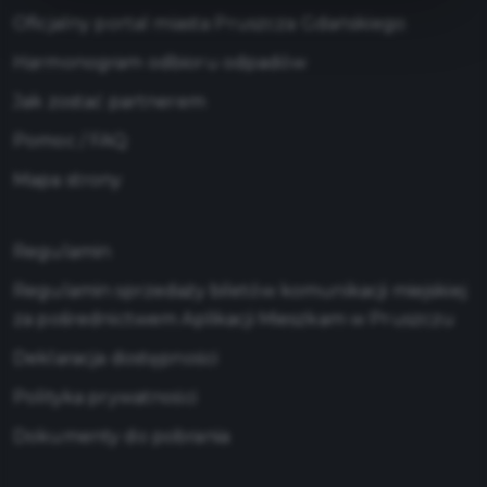
Oficjalny portal miasta Pruszcza Gdańskiego
Harmonogram odbioru odpadów
Jak zostać partnerem
Pomoc / FAQ
Mapa strony
Regulamin
Regulamin sprzedaży biletów komunikacji miejskiej
za pośrednictwem Aplikacji Mieszkam w Pruszczu
Deklaracja dostępności
Polityka prywatności
Dokumenty do pobrania