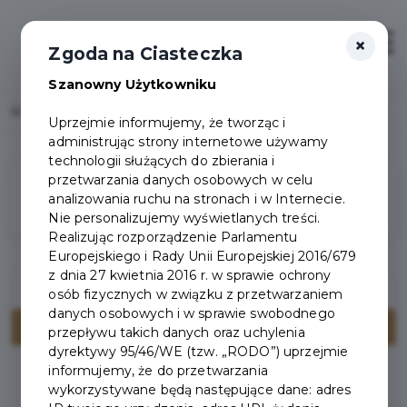
×
Zaloguj
Otwór
Zgoda na Ciasteczka
Szanowny Użytkowniku
Home
Wydarzenia
Uprzejmie informujemy, że tworząc i
administrując strony internetowe używamy
technologii służących do zbierania i
przetwarzania danych osobowych w celu
Filtry
analizowania ruchu na stronach i w Internecie.
Nie personalizujemy wyświetlanych treści.
Realizując rozporządzenie Parlamentu
Europejskiego i Rady Unii Europejskiej 2016/679
z dnia 27 kwietnia 2016 r. w sprawie ochrony
osób fizycznych w związku z przetwarzaniem
danych osobowych i w sprawie swobodnego
przepływu takich danych oraz uchylenia
dyrektywy 95/46/WE (tzw. „RODO”) uprzejmie
informujemy, że do przetwarzania
Brak wydarzeń spełniających kryteria wyszukiwania.
wykorzystywane będą następujące dane: adres