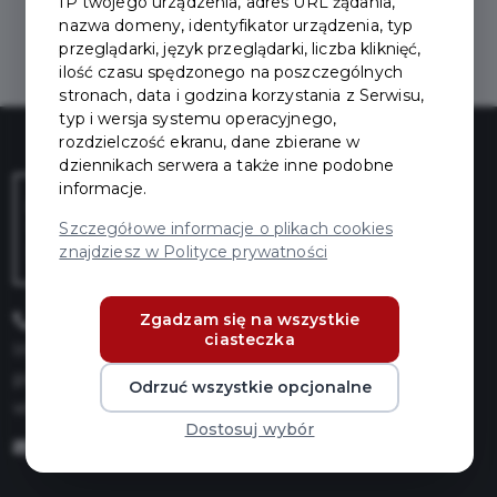
IP twojego urządzenia, adres URL żądania,
Wyczyść kryteria wyszukiwania
nazwa domeny, identyfikator urządzenia, typ
przeglądarki, język przeglądarki, liczba kliknięć,
ilość czasu spędzonego na poszczególnych
stronach, data i godzina korzystania z Serwisu,
typ i wersja systemu operacyjnego,
rozdzielczość ekranu, dane zbierane w
dziennikach serwera a także inne podobne
informacje.
Szczegółowe informacje o plikach cookies
znajdziesz w Polityce prywatności
Zgadzam się na wszystkie
+48 58 775 99 64
ciasteczka
Infolinia czynna:
pn: 9:00 - 17:00
Odrzuć wszystkie opcjonalne
wt-pt: 7:30-15:30
Dostosuj wybór
kontakt@mieszkamwpruszczu.pl