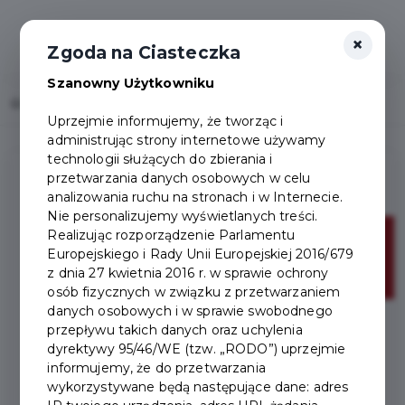
×
Zgoda na Ciasteczka
Szanowny Użytkowniku
Home
Lista aktualności
Uprzejmie informujemy, że tworząc i
administrując strony internetowe używamy
technologii służących do zbierania i
przetwarzania danych osobowych w celu
analizowania ruchu na stronach i w Internecie.
Nie personalizujemy wyświetlanych treści.
Realizując rozporządzenie Parlamentu
07
Europejskiego i Rady Unii Europejskiej 2016/679
sie
z dnia 27 kwietnia 2016 r. w sprawie ochrony
osób fizycznych w związku z przetwarzaniem
danych osobowych i w sprawie swobodnego
przepływu takich danych oraz uchylenia
dyrektywy 95/46/WE (tzw. „RODO”) uprzejmie
informujemy, że do przetwarzania
wykorzystywane będą następujące dane: adres